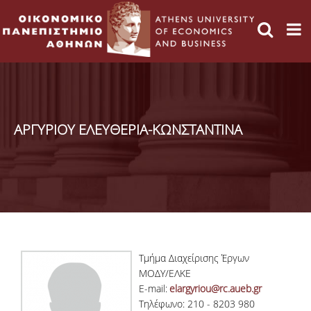
ΑΡΓΥΡΙΟΥ ΕΛΕΥΘΕΡΙΑ-ΚΩΝΣΤΑΝΤΙΝΑ
Τμήμα Διαχείρισης Έργων
ΜΟΔΥ/ΕΛΚΕ
E-mail:
elargyriou@rc.aueb.gr
Τηλέφωνο: 210 - 8203 980