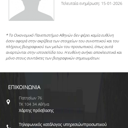
Τελευταία ενημέρωση: 15-01-2026
* Το Οικονομικό Πανεπιστήμιο Αθηνών δεν φέρει καμία ευθύνη
όσον αφορά στην ακρίβεια των στοιχείων του συνοπτικού και του
πλήρους βιογραφικού των μελών του προσωπικού, όπως αυτά
αναρτώνται στην ιστοσελίδα του. Η ευθύνη ανήκει αποκλειστικά και
μόνο στους συντάκτες των βιογραφικών σημειωμάτων.
ΕΠΙΚΟΙΝΩΝΙΑ
Πατησίων 76
ΤΚ 104 34 Αθήνα
Χάρτης πρόσβασης
Τηλεφωνικός κατάλογος υπηρεσιών/προσωπικού