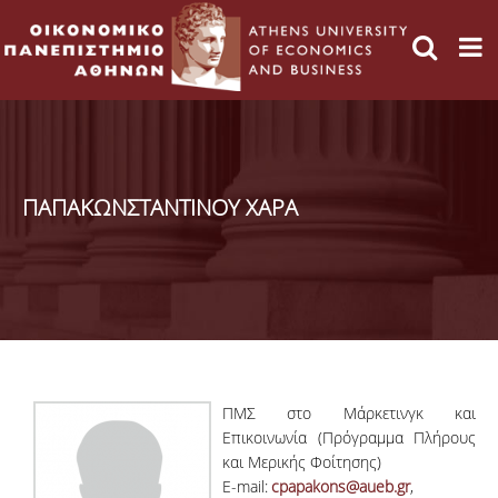
ΠΑΠΑΚΩΝΣΤΑΝΤΙΝΟΥ ΧΑΡΑ
ΠΜΣ στο Μάρκετινγκ και
Επικοινωνία (Πρόγραμμα Πλήρους
και Μερικής Φοίτησης)
E-mail:
cpapakons@aueb.gr
,