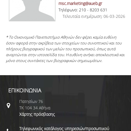
msc.marketing@aueb.gr
Τηλέφωνο: 210 - 8203 631
Τελευταία ενημέρωση: 06-03-2026
* Το Οικονομικό Πανεπιστήμιο Αθηνών δεν φέρει καμία ευθύνη
όσον αφορά στην ακρίβεια των στοιχείων του συνοπτικού και του
πλήρους βιογραφικού των μελών του προσωπικού, όπως αυτά
αναρτώνται στην ιστοσελίδα του. Η ευθύνη ανήκει αποκλειστικά και
μόνο στους συντάκτες των βιογραφικών σημειωμάτων.
ΕΠΙΚΟΙΝΩΝΙΑ
Πατησίων 76
ΤΚ 104 34 Αθήνα
Χάρτης πρόσβασης
Τηλεφωνικός κατάλογος υπηρεσιών/προσωπικού