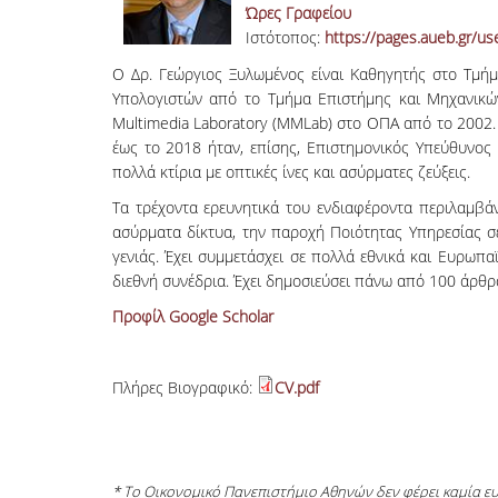
Ώρες Γραφείου
Ιστότοπος:
https://pages.aueb.gr/us
Ο Δρ. Γεώργιος Ξυλωμένος είναι Καθηγητής στο Τμήμ
Υπολογιστών από το Τμήμα Επιστήμης και Μηχανικών Υ
Multimedia Laboratory (MMLab) στο ΟΠΑ από το 2002
έως το 2018 ήταν, επίσης, Επιστημονικός Υπεύθυνος 
πολλά κτίρια με οπτικές ίνες και ασύρματες ζεύξεις.
Τα τρέχοντα ερευνητικά του ενδιαφέροντα περιλαμβ
ασύρματα δίκτυα, την παροχή Ποιότητας Υπηρεσίας 
γενιάς. Έχει συμμετάσχει σε πολλά εθνικά και Ευρωπ
διεθνή συνέδρια. Έχει δημοσιεύσει πάνω από 100 άρθρ
Προφίλ Google Scholar
Πλήρες Βιογραφικό:
CV.pdf
* Το Οικονομικό Πανεπιστήμιο Αθηνών δεν φέρει καμία 