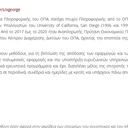
ers/xgeorge
α Πληροφορικής του ΟΠΑ. Κατέχει πτυχίο Πληροφορικής από το ΟΠΑ 
πολογιστών του University of California, San Diego (1996 και 1999
. Από το 2017 έως το 2020 ήταν Αναπληρωτής Πρύτανη Οικονομικού 
του Κέντρου Διαχείρισης Δικτύων του ΟΠΑ, έχοντας την εποπτεία της
άνουν μεθόδους για τη βελτίωση της απόδοσης των εφαρμογών και τ
σε πολυμεσικές εφαρμογές και την υποστήριξη ευρυζωνικών υπηρεσιώ
αϊκά ερευνητικά προγράμματα και έχει διατελέσει μέλος της επιτροπή
α σε περιοδικά, συνέδρια και ημερίδες με κριτές και υπάρχουν πάνω α
ευθύνη όσον αφορά στην ακρίβεια των στοιχείων του συνοπτικού και του 