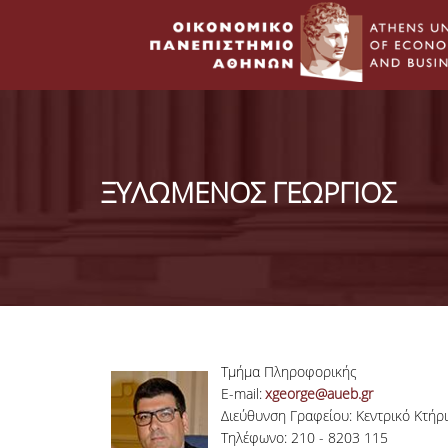
ΞΥΛΩΜΕΝΟΣ ΓΕΩΡΓΙΟΣ
Τμήμα Πληροφορικής
E-mail:
xgeorge@aueb.gr
Διεύθυνση Γραφείου: Κεντρικό Κτήρ
Τηλέφωνο: 210 - 8203 115