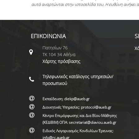
αυτά αναρτώνται στην ιστοσελίδα του. Η ευθύνη ανήκει 
ΕΠΙΚΟΙΝΩΝΙΑ
S
Πατησίων 76
Χά
ΤΚ 104 34 Αθήνα
Χάρτης πρόσβασης
Τηλεφωνικός κατάλογος υπηρεσιών/
προσωπικού
Εκπαίδευση: diekp@aueb.gr
Διοικητικές Υπηρεσίες: protocol@aueb.gr
Κέντρο Επιμόρφωσης και Δια Βίου Μάθησης
(ΚΕΔΙΒΙΜ) ΟΠΑ: secretariat@diaviou.aueb.gr
Ειδικός Λογαριασμός Κονδυλίων Έρευνας:
info@rc.aueb.gr