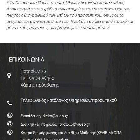
* Το Οικονομικό Πανεπιστήμιο Αθηνών δεν φέρει καμία ευθύνη
όσον αφορά στην ακρίβεια των στοιχείων του συνοπτικού και του
πλήρους βιογραφικού των μελών του προσωπικού, όπως αυτά
αναρτώνται στην ιστοσελίδα του. Η ευθύνη ανήκει αποκλειστικά και
μόνο στους συντάκτες των βιογραφικών σημειωμάτων.
ΕΠΙΚΟΙΝΩΝΙΑ
Πατησίων 76
ΤΚ 104 34 Αθήνα
Χάρτης πρόσβασης
Τηλεφωνικός κατάλογος υπηρεσιών/προσωπικού
Εκπαίδευση: diekp@aueb.gr
Διοικητικές Υπηρεσίες: protocol@aueb.gr
Κέντρο Επιμόρφωσης και Δια Βίου Μάθησης (ΚΕΔΙΒΙΜ) ΟΠΑ:
secretariat@diaviou.aueb.gr