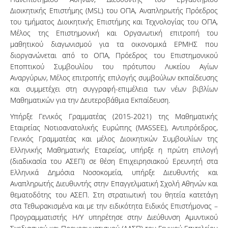
Διοικητικής Επιστήμης (MSL) του ΟΠΑ, Αναπληρωτής Πρόεδρος
του τμήματος Διοικητικής Επιστήμης και Τεχνολογίας του ΟΠΑ,
Μέλος της Επιστημονική και Οργανωτική επιτροπή του
μαθητικού διαγωνισμού για τα οικονομικά ΕΡΜΗΣ που
διοργανώνεται από το ΟΠΑ, Πρόεδρος του Επιστημονικού
Εποπτικού Συμβουλίου του πρότυπου Λυκείου Αγίων
Αναργύρων, Μέλος επιτροπής επιλογής συμβούλων εκπαίδευσης
και συμμετέχει στη συγγραφή-επιμέλεια των νέων βιβλίων
Μαθηματικών για την Δευτεροβάθμια Εκπαίδευση.
Υπήρξε Γενικός Γραμματέας (2015-2021) της Μαθηματικής
Εταιρείας Νοτιοανατολικής Ευρώπης (MASSEE), Αντιπρόεδρος,
Γενικός Γραμματέας και μέλος Διοικητικών Συμβουλίων της
Ελληνικής Μαθηματικής Εταιρείας, υπήρξε η πρώτη επιλογή
(διαδικασία του ΑΣΕΠ) σε θέση Επιχειρησιακού Ερευνητή στα
Ελληνικά Δημόσια Νοσοκομεία, υπήρξε Διευθυντής και
Αναπληρωτής Διευθυντής στην Επαγγελματική Σχολή Αθηνών και
θεματοδότης του ΑΣΕΠ. Στη στρατιωτική του θητεία κατετάγη
στα Τεθωρακισμένα και με την ειδικότητα Ειδικός Επιστήμονας –
Προγραμματιστής Η/Υ υπηρέτησε στην Διεύθυνση Αμυντικού