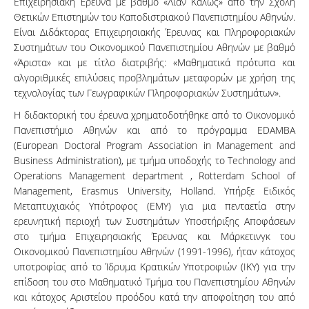
Επιχειρησιακή Έρευνα με βαθμό «Λίαν Καλώς» από την Σχολή
Θετικών Επιστημών του Καποδιστριακού Πανεπιστημίου Αθηνών.
Είναι Διδάκτορας Επιχειρησιακής Έρευνας και Πληροφοριακών
Συστημάτων του Οικονομικού Πανεπιστημίου Αθηνών με βαθμό
«Άριστα» και με τίτλο διατριβής: «Μαθηματικά πρότυπα και
αλγοριθμικές επιλύσεις προβλημάτων μεταφορών με χρήση της
τεχνολογίας των Γεωγραφικών Πληροφοριακών Συστημάτων».
H διδακτορική του έρευνα χρηματοδοτήθηκε από το Οικονομικό
Πανεπιστήμιο Αθηνών και από το πρόγραμμα EDAMBA
(European Doctoral Program Association in Management and
Business Administration), με τμήμα υποδοχής το Technology and
Operations Management department , Rotterdam School of
Management, Erasmus University, Holland. Υπήρξε Ειδικός
Μεταπτυχιακός Υπότροφος (ΕΜΥ) για μια πενταετία στην
ερευνητική περιοχή των Συστημάτων Υποστήριξης Αποφάσεων
στο τμήμα Επιχειρησιακής Έρευνας και Μάρκετινγκ του
Οικονομικού Πανεπιστημίου Αθηνών (1991-1996), ήταν κάτοχος
υποτροφίας από το Ίδρυμα Κρατικών Υποτροφιών (ΙΚΥ) για την
επίδοση του στο Μαθηματικό Τμήμα του Πανεπιστημίου Αθηνών
και κάτοχος Αριστείου προόδου κατά την αποφοίτηση του από