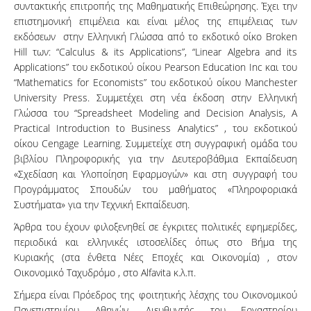
συντακτικής επιτροπής της Μαθηματικής Επιθεώρησης. Έχει την
επιστημονική επιμέλεια και είναι μέλος της επιμέλειας των
εκδόσεων στην Ελληνική Γλώσσα από το εκδοτικό οίκο Broken
Hill των: “Calculus & its Applications”, “Linear Algebra and its
Applications” του εκδοτικού οίκου Pearson Education Inc και του
“Mathematics for Economists” του εκδοτικού οίκου Manchester
University Press. Συμμετέχει στη νέα έκδοση στην Ελληνική
Γλώσσα του “Spreadsheet Modeling and Decision Analysis, A
Practical Introduction to Business Analytics” , του εκδοτικού
οίκου Cengage Learning. Συμμετείχε στη συγγραφική ομάδα του
βιβλίου Πληροφορικής για την Δευτεροβάθμια Εκπαίδευση
«Σχεδίαση και Υλοποίηση Εφαρμογών» και στη συγγραφή του
Προγράμματος Σπουδών του μαθήματος «Πληροφοριακά
Συστήματα» για την Τεχνική Εκπαίδευση.
Άρθρα του έχουν φιλοξενηθεί σε έγκριτες πολιτικές εφημερίδες,
περιοδικά και ελληνικές ιστοσελίδες όπως στο Βήμα της
Κυριακής (στα ένθετα Νέες Εποχές και Οικονομία) , στον
Οικονομικό Ταχυδρόμο , στο Alfavita κ.λ.π.
Σήμερα είναι Πρόεδρος της φοιτητικής λέσχης του Οικονομικού
Πανεπιστημίου Αθηνών, Διευθυντής του Εργαστηρίου