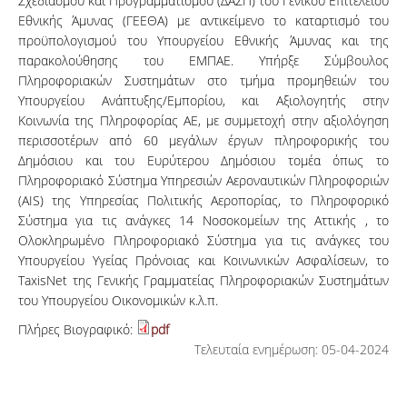
Σχεδιασμού και Προγραμματισμού (ΔΑΣΠ) του Γενικού Επιτελείου
Εθνικής Άμυνας (ΓΕΕΘΑ) με αντικείμενο το καταρτισμό του
προϋπολογισμού του Υπουργείου Εθνικής Άμυνας και της
παρακολούθησης του ΕΜΠΑΕ. Υπήρξε Σύμβουλος
Πληροφοριακών Συστημάτων στο τμήμα προμηθειών του
Υπουργείου Ανάπτυξης/Εμπορίου, και Αξιολογητής στην
Κοινωνία της Πληροφορίας ΑΕ, με συμμετοχή στην αξιολόγηση
περισσοτέρων από 60 μεγάλων έργων πληροφορικής του
Δημόσιου και του Ευρύτερου Δημόσιου τομέα όπως το
Πληροφοριακό Σύστημα Υπηρεσιών Αεροναυτικών Πληροφοριών
(AIS) της Υπηρεσίας Πολιτικής Αεροπορίας, το Πληροφορικό
Σύστημα για τις ανάγκες 14 Νοσοκομείων της Αττικής , το
Ολοκληρωμένο Πληροφοριακό Σύστημα για τις ανάγκες του
Υπουργείου Υγείας Πρόνοιας και Κοινωνικών Ασφαλίσεων, το
TaxisNet της Γενικής Γραμματείας Πληροφοριακών Συστημάτων
του Υπουργείου Οικονομικών κ.λ.π.
Πλήρες Βιογραφικό:
pdf
Τελευταία ενημέρωση: 05-04-2024