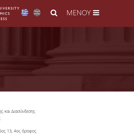
ς και Διασύνδεσης
ς
δος 13, 4ος όροφος