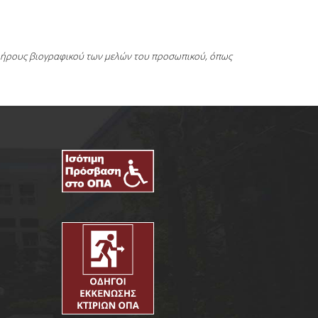
πλήρους βιογραφικού των μελών του προσωπικού, όπως