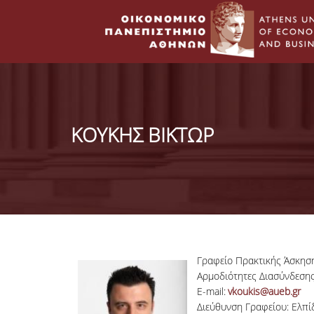
ΚΟΥΚΗΣ ΒΙΚΤΩΡ
Γραφείο Πρακτικής Άσκηση
Αρμοδιότητες Διασύνδεση
E-mail:
vkoukis@aueb.gr
Διεύθυνση Γραφείου: Ελπί