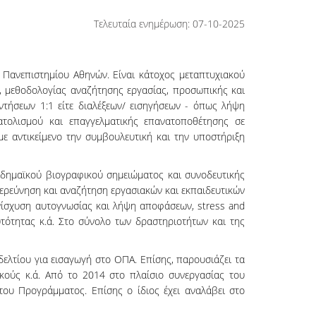
Τελευταία ενημέρωση: 07-10-2025
Πανεπιστημίου Αθηνών. Είναι κάτοχος μεταπτυχιακού
ας, μεθοδολογίας αναζήτησης εργασίας, προσωπικής και
ντήσεων 1:1 είτε διαλέξεων/ εισηγήσεων - όπως λήψη
ατολισμού και επαγγελματικής επανατοποθέτησης σε
ε αντικείμενο την συμβουλευτική και την υποστήριξη
καδημαϊκού βιογραφικού σημειώματος και συνοδευτικής
ιερεύνηση και αναζήτηση εργασιακών και εκπαιδευτικών
ενίσχυση αυτογνωσίας και λήψη αποφάσεων, stress and
τότητας κ.ά. Στο σύνολο των δραστηριοτήτων και της
τίου για εισαγωγή στο ΟΠΑ. Επίσης, παρουσιάζει τα
κούς κ.ά. Από το 2014 στο πλαίσιο συνεργασίας του
του Προγράμματος. Επίσης ο ίδιος έχει αναλάβει στο