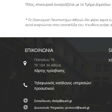
Τέλος, επικουρικά συνεργάζεται με το Τμήμα Δημοσίων
* Το Οικονομικό Πανεπιστήμιο Αθηνών δεν φέρει καμία 
αυτά αναρτώνται στην ιστοσελίδα του. Η ευθύνη ανήκει 
ΕΠΙΚΟΙΝΩΝΙΑ
S
Πατησίων 76
Χά
ΤΚ 104 34 Αθήνα
Χάρτης πρόσβασης
Τηλεφωνικός κατάλογος υπηρεσιών/
προσωπικού
Εκπαίδευση: diekp@aueb.gr
Διοικητικές Υπηρεσίες: protocol@aueb.gr