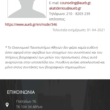
E-mail:
counseling@aueb.gr
,
akatideniou@aueb.gr
Τηλέφωνο: 210 - 8203 239
Ιστότοπος:
https://www.aueb.gr/en/node/346
Τελευταία ενημέρωση: 01-04-2021
* Το Οικονομικό Πανεπιστήμιο Αθηνών δεν φέρει καμία ευθύνη
όσον αφορά στην ακρίβεια των στοιχείων του συνοπτικού και του
πλήρους βιογραφικού των μελών του προσωπικού, όπως αυτά
αναρτώνται στην ιστοσελίδα του. Η ευθύνη ανήκει αποκλειστικά και
μόνο στους συντάκτες των βιογραφικών σημειωμάτων.
ΕΠΙΚΟΙΝΩΝΙΑ
Πατησίων 76
ΤΚ 104 34 Αθήνα