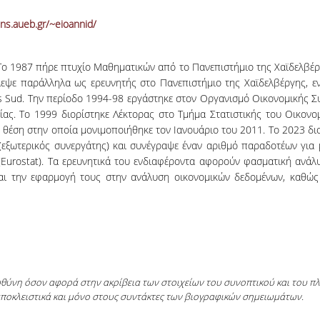
ens.aueb.gr/~eioannid/
 Το 1987 πήρε πτυχίο Μαθηματικών από το Πανεπιστήμιο της Χαϊδελβέρ
λεψε παράλληλα ως ερευνητής στο Πανεπιστήμιο της Χαϊδελβέργης, 
is Sud. Την περίοδο 1994-98 εργάστηκε στον Οργανισμό Οικονομικής Σ
σίας. To 1999 διορίστηκε Λέκτορας στο Τμήμα Στατιστικής του Οικον
 θέση στην οποία μονιμοποιήθηκε τον Ιανουάριο του 2011. To 2023 δ
ξωτερικός συνεργάτης) και συνέγραψε έναν αριθμό παραδοτέων για με
 (Eurostat). Τα ερευνητικά του ενδιαφέροντα αφορούν φασματική ανά
και την εφαρμογή τους στην ανάλυση οικονομικών δεδομένων, καθώς
ευθύνη όσον αφορά στην ακρίβεια των στοιχείων του συνοπτικού και του 
αποκλειστικά και μόνο στους συντάκτες των βιογραφικών σημειωμάτων.