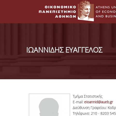
ΙΩΑΝΝΙΔΗΣ ΕΥΑΓΓΕΛΟΣ
Τμήμα Στατιστικής
E-mail:
eioannid@aueb.gr
Διεύθυνση Γραφείου: Κοδρ
Τηλέφωνο: 210 - 8203 545