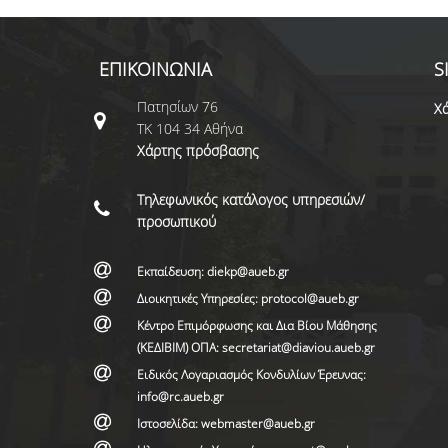
ΕΠΙΚΟΙΝΩΝΙΑ
S
Πατησίων 76
Χά
ΤΚ 104 34 Αθήνα
Χάρτης πρόσβασης
Τηλεφωνικός κατάλογος υπηρεσιών/
προσωπικού
Εκπαίδευση: diekp@aueb.gr
Διοικητικές Υπηρεσίες: protocol@aueb.gr
Κέντρο Επιμόρφωσης και Δια Βίου Μάθησης
(ΚΕΔΙΒΙΜ) ΟΠΑ: secretariat@diaviou.aueb.gr
Ειδικός Λογαριασμός Κονδυλίων Έρευνας:
info@rc.aueb.gr
Ιστοσελίδα: webmaster@aueb.gr