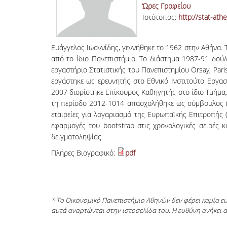
Ώρες Γραφείου
Ιστότοπος:
http://stat-ath
Ευάγγελος Ιωαννίδης, γεννήθηκε το 1962 στην Αθήνα.
από το ίδιο Πανεπιστήμιο. Το διάστημα 1987-91 δού
εργαστήριο Στατιστικής του Πανεπιστημίου Orsay, Par
εργάστηκε ως ερευνητής στο Εθνικό Ινστιτούτο Εργα
2007 διορίστηκε Επίκουρος Καθηγητής στο ίδιο Τμήμα,
τη περίοδο 2012-1014 απασχολήθηκε ως σύμβουλος (ε
εταιρείες για λογαριασμό της Ευρωπαϊκής Επιτροπής
εφαρμογές του bootstrap στις χρονολογικές σειρές 
δειγματοληψίας.
Πλήρες Βιογραφικό:
pdf
* Το Οικονομικό Πανεπιστήμιο Αθηνών δεν φέρει καμία 
αυτά αναρτώνται στην ιστοσελίδα του. Η ευθύνη ανήκει 