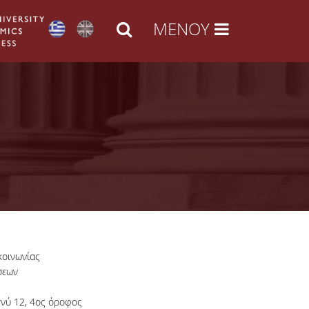
κοινωνίας
σεων
γνύ 12, 4ος όροφος