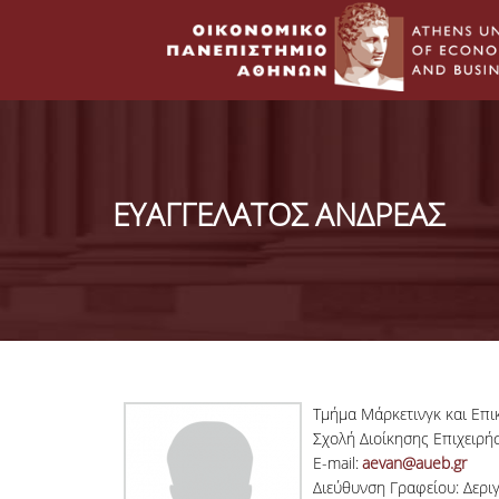
ΕΥΑΓΓΕΛΑΤΟΣ ΑΝΔΡΕΑΣ
Τμήμα Μάρκετινγκ και Επι
Σχολή Διοίκησης Επιχειρή
E-mail:
aevan@aueb.gr
Διεύθυνση Γραφείου: Δερι