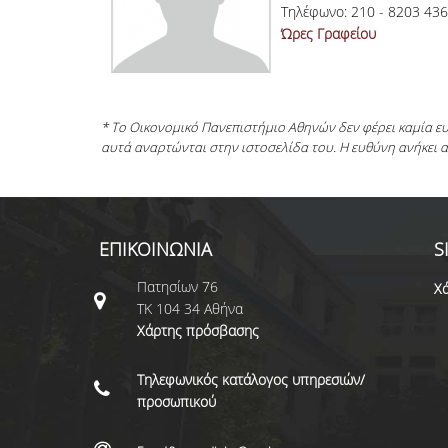
Τηλέφωνο: 210 - 8203 436
Ώρες Γραφείου
* Το Οικονομικό Πανεπιστήμιο Αθηνών δεν φέρει καμία 
αυτά αναρτώνται στην ιστοσελίδα του. Η ευθύνη ανήκει 
ΕΠΙΚΟΙΝΩΝΙΑ
S
Πατησίων 76
Χά
ΤΚ 104 34 Αθήνα
Χάρτης πρόσβασης
Τηλεφωνικός κατάλογος υπηρεσιών/
προσωπικού