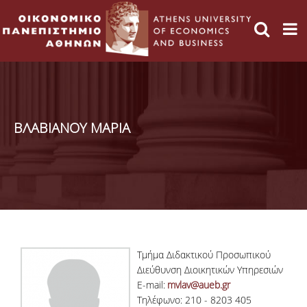
ΒΛΑΒΙΑΝΟΥ ΜΑΡΙΑ
Τμήμα Διδακτικού Προσωπικού
Διεύθυνση Διοικητικών Υπηρεσιών
E-mail:
mvlav@aueb.gr
Τηλέφωνο: 210 - 8203 405