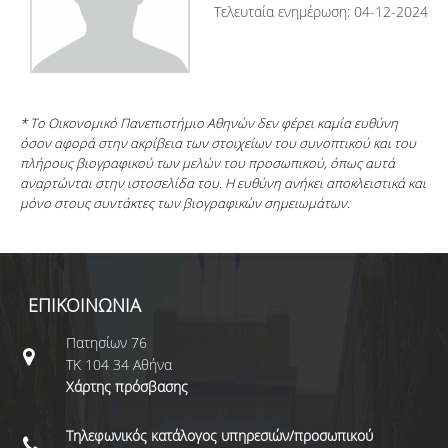
Τελευταία ενημέρωση: 04-12-2024
* Το Οικονομικό Πανεπιστήμιο Αθηνών δεν φέρει καμία ευθύνη
όσον αφορά στην ακρίβεια των στοιχείων του συνοπτικού και του
πλήρους βιογραφικού των μελών του προσωπικού, όπως αυτά
αναρτώνται στην ιστοσελίδα του. Η ευθύνη ανήκει αποκλειστικά και
μόνο στους συντάκτες των βιογραφικών σημειωμάτων.
ΕΠΙΚΟΙΝΩΝΙΑ
Πατησίων 76
ΤΚ 104 34 Αθήνα
Χάρτης πρόσβασης
Τηλεφωνικός κατάλογος υπηρεσιών/προσωπικού