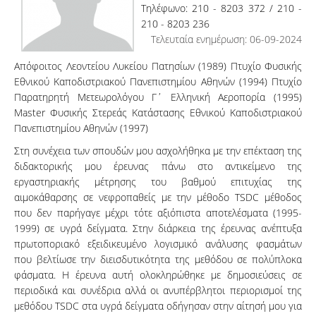
Τηλέφωνο: 210 - 8203 372 / 210 -
210 - 8203 236
Τελευταία ενημέρωση: 06-09-2024
Απόφοιτος Λεοντείου Λυκείου Πατησίων (1989) Πτυχίο Φυσικής
Εθνικού Καποδιστριακού Πανεπιστημίου Αθηνών (1994) Πτυχίο
Παρατηρητή Μετεωρολόγου Γ΄ Ελληνική Αεροπορία (1995)
Master Φυσικής Στερεάς Κατάστασης Εθνικού Καποδιστριακού
Πανεπιστημίου Αθηνών (1997)
Στη συνέχεια των σπουδών μου ασχολήθηκα με την επέκταση της
διδακτορικής μου έρευνας πάνω στο αντικείμενο της
εργαστηριακής μέτρησης του βαθμού επιτυχίας της
αιμοκάθαρσης σε νεφροπαθείς με την μέθοδο TSDC μέθοδος
που δεν παρήγαγε μέχρι τότε αξιόπιστα αποτελέσματα (1995-
1999) σε υγρά δείγματα. Στην διάρκεια της έρευνας ανέπτυξα
πρωτοποριακό εξειδικευμένο λογισμικό ανάλυσης φασμάτων
που βελτίωσε την διεισδυτικότητα της μεθόδου σε πολύπλοκα
φάσματα. Η έρευνα αυτή ολοκληρώθηκε με δημοσιεύσεις σε
περιοδικά και συνέδρια αλλά οι ανυπέρβλητοι περιορισμοί της
μεθόδου TSDC στα υγρά δείγματα οδήγησαν στην αίτησή μου για