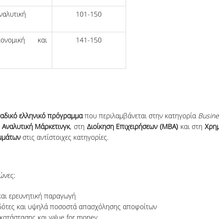
ναλυτική
101-150
ονομική και
141-150
αδικό ελληνικό πρόγραμμα
που περιλαμβάνεται στην κατηγορία
Busine
ν
Αναλυτική Μάρκετινγκ
, στη
Διοίκηση Επιχειρήσεων (MBA)
και στη
Χρημ
μμάτων
στις αντίστοιχες κατηγορίες.
ώνες:
και ερευνητική παραγωγή
οδότες και υψηλά ποσοστά απασχόλησης αποφοίτων
κατάστασης και value for money.