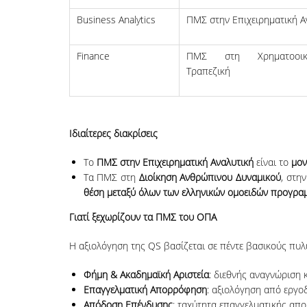
Business Analytics
ΠΜΣ στην Επιχειρηματική Α
Finance
ΠΜΣ στη Χρηματοοικ
Τραπεζική
Ιδιαίτερες διακρίσεις
Το
ΠΜΣ στην Επιχειρηματική Αναλυτική
είναι το
μον
Τα ΠΜΣ στη
Διοίκηση Ανθρώπινου Δυναμικού
, στη
θέση μεταξύ όλων των ελληνικών ομοειδών προγρα
Γιατί ξεχωρίζουν τα ΠΜΣ του ΟΠΑ
Η αξιολόγηση της QS βασίζεται σε πέντε βασικούς πυλ
Φήμη & Ακαδημαϊκή Αριστεία
: διεθνής αναγνώριση 
Επαγγελματική Απορρόφηση
: αξιολόγηση από εργ
Απόδοση Επένδυσης
: ταχύτητα επαγγελματικής απο