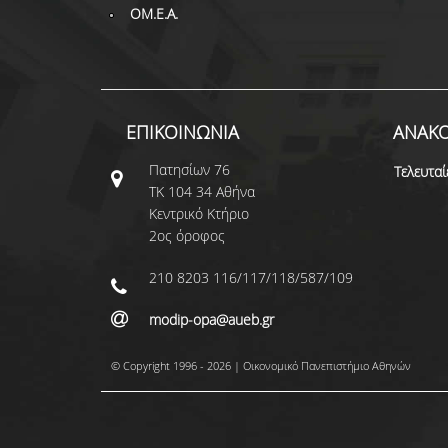
ΟΜ.Ε.Α.
ΕΠΙΚΟΙΝΩΝΙΑ
ΑΝΑΚΟΙ
Πατησίων 76
Τελευταί
ΤΚ 104 34 Αθήνα
Κεντρικό Κτήριο
2ος όροφος
210 8203 116/117/118/587/109
modip-opa@aueb.gr
© Copyright 1996 - 2026 | Οικονομικό Πανεπιστήμιο Αθηνών