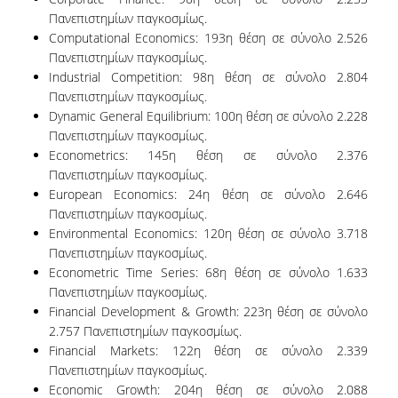
Πανεπιστημίων παγκοσμίως.
Computational Economics: 193
η
θέση σε σύνολο 2.526
Από τους Φοιτητές
Πανεπιστημίων παγκοσμίως.
Industrial Competition: 98
η
θέση σε σύνολο 2.804
Αξιολόγηση Μαθήματος / Διδασκαλίας ΠΠΣ
Πανεπιστημίων παγκοσμίως.
Dynamic General Equilibrium: 100
η
θέση σε σύνολο 2.228
Αξιολόγηση Μαθήματος / Διδασκαλίας ΠΜΣ
Πανεπιστημίων παγκοσμίως.
Econometrics: 145
η
θέση σε σύνολο 2.376
Αξιολόγηση Εκπαιδευτικών Εργαστηρίων
Πανεπιστημίων παγκοσμίως.
European Economics: 24
η
θέση σε σύνολο 2.646
Έρευνα Τελειοφοίτων
Πανεπιστημίων παγκοσμίως.
Environmental Economics: 120
η
θέση σε σύνολο 3.718
Στατιστικά
Πανεπιστημίων παγκοσμίως.
Ακαδημαϊκών Τμημάτων
Econometric Time Series: 68
η
θέση σε σύνολο 1.633
Πανεπιστημίων παγκοσμίως.
Εσωτερικές Εκθέσεις
Financial Development & Growth: 223
η
θέση σε σύνολο
2.757 Πανεπιστημίων παγκοσμίως.
Χρήσιμο υλικό
Financial Markets: 122
η
θέση σε σύνολο 2.339
Πανεπιστημίων παγκοσμίως.
Υπηρεσιών
Economic Growth: 204
η
θέση σε σύνολο 2.088