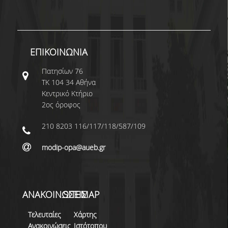
ΕΠΙΚΟΙΝΩΝΙΑ
Πατησίων 76
ΤΚ 104 34 Αθήνα
Κεντρικό Κτήριο
2ος όροφος
210 8203 116/117/118/587/109
modip-opa@aueb.gr
ΑΝΑΚΟΙΝΩΣΕΙΣ
SITEMAP
Τελευταίες
Χάρτης
Ανακοινώσεις
Ιστότοπου