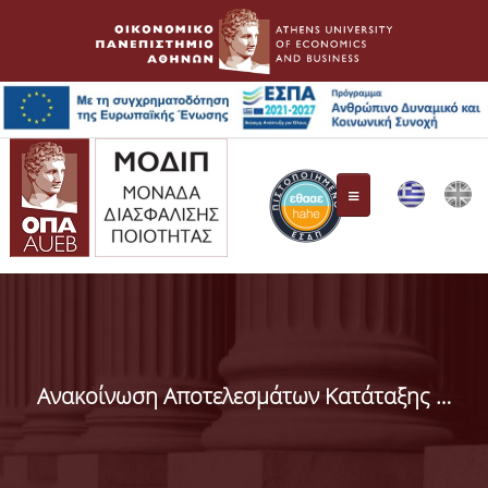
ΜΟ.ΔΙ.Π.
Συγκρότηση Επιτροπής
Ανακοίνωση Αποτελεσμάτων Κατάταξης IDEAS Repec Rankings
Όργανα Διασφάλισης Ποιότητας
ΕΘ.Α.Α.Ε.