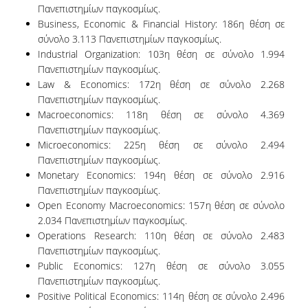
Πανεπιστημίων παγκοσμίως.
Ιδρύματος
Business, Economic & Financial History: 186
η
θέση σε
σύνολο 3.113 Πανεπιστημίων παγκοσμίως.
Industrial Organization: 103
η
θέση σε σύνολο 1.994
Εξωτερική Αξιολόγηση
Πανεπιστημίων παγκοσμίως.
Law & Economics: 172
η
θέση σε σύνολο 2.268
Πανεπιστημίων παγκοσμίως.
Πιστοποίηση
Macroeconomics: 118
η
θέση σε σύνολο 4.369
Πανεπιστημίων παγκοσμίως.
ΕΣΔΠ
Microeconomics: 225
η
θέση σε σύνολο 2.494
Πανεπιστημίων παγκοσμίως.
ΠΠΣ
Monetary Economics: 194
η
θέση σε σύνολο 2.916
Πανεπιστημίων παγκοσμίως.
ΠΜΣ
Open Economy Macroeconomics: 157
η
θέση σε σύνολο
2.034 Πανεπιστημίων παγκοσμίως.
Χρήσιμο Υλικό
Operations Research: 110
η
θέση σε σύνολο 2.483
Πανεπιστημίων παγκοσμίως.
Ακαδημαϊκών Τμημάτων
Public Economics: 127
η
θέση σε σύνολο 3.055
Πανεπιστημίων παγκοσμίως.
Εξωτερικές Εκθέσεις
Positive Political Economics: 114
η
θέση σε σύνολο 2.496