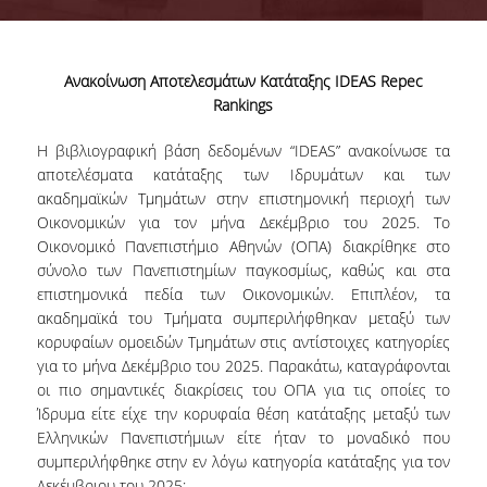
Επιτροπή Διασφάλισης Ποιότητας
ΟΜ.Ε.Α.
Ανακοίνωση Αποτελεσμάτων Κατάταξης IDEAS Repec
Αρμοδιότητες Υπηρεσίας
Rankings
Γνώρισε την ΜΟΔΙΠ
Η βιβλιογραφική βάση δεδομένων “IDEAS” ανακοίνωσε τα
αποτελέσματα κατάταξης των Ιδρυμάτων και των
Νομικό Πλαίσιο
ακαδημαϊκών Τμημάτων στην επιστημονική περιοχή των
Οικονομικών για τον μήνα Δεκέμβριο του 2025. Το
ΕΣΠΑ ΜΟΔΙΠ
Οικονομικό Πανεπιστήμιο Αθηνών (ΟΠΑ) διακρίθηκε στο
σύνολο των Πανεπιστημίων παγκοσμίως, καθώς και στα
ΕΣΠΑ 2020-23
επιστημονικά πεδία των Οικονομικών. Επιπλέον, τα
ΕΣΠΑ 2007-13
ακαδημαϊκά του Τμήματα συμπεριλήφθηκαν μεταξύ των
κορυφαίων ομοειδών Τμημάτων στις αντίστοιχες κατηγορίες
για το μήνα Δεκέμβριο του 2025. Παρακάτω, καταγράφονται
οι πιο σημαντικές διακρίσεις του ΟΠΑ για τις οποίες το
Σύστημα Διασφάλισης Ποιότητας
Ίδρυμα είτε είχε την κορυφαία θέση κατάταξης μεταξύ των
Ελληνικών Πανεπιστήμιων είτε ήταν το μοναδικό που
συμπεριλήφθηκε στην εν λόγω κατηγορία κατάταξης για τον
Πολιτική Διασφάλισης Ποιότητας
Δεκέμβριου του 2025: