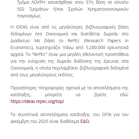
Τμήμα ΛΟΧΡΗ κατατάχθηκε στην 57
η
θέση σε σύνολο
Επικοινωνία
502 Τμημάτων ή/και Σχολών Χρηματοοικονομικών
παγκοσμίως.
Η IDEAS είναι από τις μεγαλύτερες βιβλιογραφικές βάση
Προσωπικό
δεδομένων στα Οικονομικά και διατίθεται δωρεάν στο
Διαδίκτυο. Με βάση το RePEc (Research Papers in
Φόρμα Επικοινωνίας
Economics), ευρετηριάζει πάνω από 5.200.000 ερευνητικά
αρχεία. Το "RePEc" είναι μια μεγάλη εθελοντική προσπάθεια
Σύνδεσμοι
για την ενίσχυση της δωρεάν διάδοσης της έρευνας στα
Οικονομικά, η οποία περιλαμβάνει βιβλιογραφικά δεδομένα
από τους μεγαλύτερους εκδότες.
Περισσότερες πληροφορίες σχετικά με τα αποτελέσματα της
κατάταξης, μπορείτε να βρείτε εδώ:
https://ideas.repec.org/top/
Τα συνοπτικά αποτελέσματα κατάταξης του ΟΠΑ για τον
Δεκέμβρη του 2025 είναι διαθέσιμα
ΕΔΩ
.