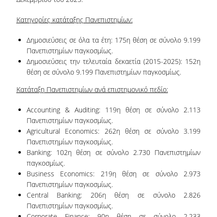
Εσωτερικό Σύστημα Διασφάλισης Ποιότητας
Κατηγορίες κατάταξης Πανεπιστημίων:
Σκοπός & Πεδίο Εφαρμογής του ΕΣΔΠ
Δημοσιεύσεις σε όλα τα έτη: 175
η
θέση σε σύνολο 9.199
Πανεπιστημίων παγκοσμίως.
Δομή του ΕΣΔΠ
Δημοσιεύσεις την τελευταία δεκαετία (2015-2025): 152
η
θέση σε σύνολο 9.199 Πανεπιστημίων παγκοσμίως.
Εγχειρίδιο Ποιότητας
Κατάταξη Πανεπιστημίων ανά επιστημονικό πεδίο:
Στοχοθεσία Ποιότητας
Accounting & Auditing: 119
η
θέση σε σύνολο 2.113
Πληροφοριακό Σύστημα
Πανεπιστημίων παγκοσμίως.
Agricultural Economics: 262
η
θέση σε σύνολο 3.199
Ερευνητικού & Διδακτικού έργου
Πανεπιστημίων παγκοσμίως.
Banking: 102
η
θέση σε σύνολο 2.730 Πανεπιστημίων
Διαχείρισης Δεδομένων Ποιότητας
παγκοσμίως.
Business Economics: 219
η
θέση σε σύνολο 2.973
Εσωτερικών Εκθέσεων
Πανεπιστημίων παγκοσμίως.
Central Banking: 206
η
θέση σε σύνολο 2.826
Πανεπιστημίων παγκοσμίως.
Εσωτερική Αξιολόγηση
Corporate Finance: 90
η
θέση σε σύνολο 2.233