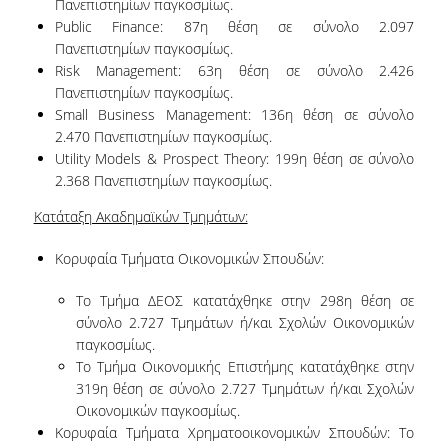
Πανεπιστημίων παγκοσμίως.
Χρήσιμο υλικό
Public Finance: 87
η
θέση σε σύνολο 2.097
Ιδρύματος
Πανεπιστημίων παγκοσμίως.
Risk Management: 63
η
θέση σε σύνολο 2.426
Διεθνής Αναγνώριση
Πανεπιστημίων παγκοσμίως.
Small Business Management: 136
η
θέση σε σύνολο
Πίνακες Διεθνούς Κατάταξης
2.470 Πανεπιστημίων παγκοσμίως.
Utility Models & Prospect Theory: 199
η
θέση σε σύνολο
Διεθνής παρουσία του ΟΠΑ
2.368 Πανεπιστημίων παγκοσμίως.
Κατάταξη Ακαδημαϊκών Τμημάτων:
Δεδομένα Ποιότητας
Κορυφαία Τμήματα Οικονομικών Σπουδών:
Το Τμήμα ΔΕΟΣ κατατάχθηκε στην 298
η
θέση σε
Δεδομένα ΠΠΣ
σύνολο 2.727 Τμημάτων ή/και Σχολών Οικονομικών
παγκοσμίως.
Δεδομένα ΠΜΣ
Το Τμήμα Οικονομικής Επιστήμης κατατάχθηκε στην
319
η
θέση σε σύνολο 2.727 Τμημάτων ή/και Σχολών
Άλλες Έρευνες
Οικονομικών παγκοσμίως.
Κορυφαία Τμήματα Χρηματοοικονομικών Σπουδών: Το