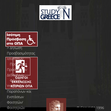
>
Δήλωση
Προσβασιμότητας
Ιστοτόπων
>
Προστασία
Προσωπικών
Δεδομένων
>
Φόρμα
Yποβολής
Παραπόνων και
Ενστάσεων
Φοιτητών/
Φοιτητριών
© Copyright 1996