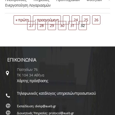
Ενεργοποίηση Λογαριασμών
Σελίδες
« πρώτη
‹ προηγούμενη
…
24
25
26
27
28
29
30
31
32
ΕΠΙΚΟΙΝΩΝΙΑ
Πατησίων 76
ΤΚ 104 34 Αθήνα
Χάρτης πρόσβασης
Τηλεφωνικός κατάλογος υπηρεσιών/προσωπικού
Εκπαίδευση: diekp@aueb.gr
Διοικητικές Υπηρεσίες: protocol@aueb.gr