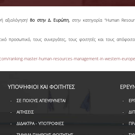
νή αξιολόγηση!
8ο στην Δ. Ευρώπη
, στην κατηγορία “Human Resou
τικό προσωπικό, τους συνεργάτες, τους φοιτητές και τους απόφοιτ
.com/ranking-master-human-resources-management-in-western-europe
ΥΠΟΨΗΦΙΟΙ ΚΑΙ ΦΟΙΤΗΤΕΣ
ΕΡΕΥΝ
ΣΕ ΠΟΙΟΥΣ ΑΠΕΥΘΥΝΕΤΑΙ
ΕΡ
ΑΙΤΗΣΕΙΣ
ΔΙ
ΔΙΔΑΚΤΡΑ - ΥΠΟΤΡΟΦΙΕΣ
ΠΡ
ΤΜΗΜΑ ΠΛΗΡΟΥΣ ΦΟΙΤΗΣΗΣ
ΣΥ