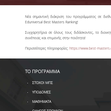
Νέα σημαντική διάκριση του προγράμματος σε διεθ
Eduniversal Best Masters Ranking!
Συγχαρητήρια σε όλους τους διδάσκοντες, το διοικη
συνέπειας και επιμονής στην ποιότητα!
Περισσότερες πληροφορίες:
https://www.best-masters
ΤΟ ΠΡΟΓΡΑΜΜΑ
ΣΤΟΧΟΙ ΜΠΣ
ΥΠΟΔΟΜΕΣ
ΜΑΘΗΜΑΤΑ
ΟΔΗΓΟΣ ΣΠΟΥΔΩΝ