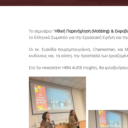
Το σεμινάριο "
Ηθική Παρενόχληση (Mobbing) & Εκφοβισ
το Ελληνικό Σωματείο για την Εργασιακή Ειρήνη και τ
Οι κκ. Ευανθία Κουρτμπουγιάννη, Chairwoman, και Μ
κινδύνους και τα κόστη, την προστασία των εργαζομέν
Στο 5
ο
newsletter HRM AUEB Insights, θα φιλοξενήσουμ