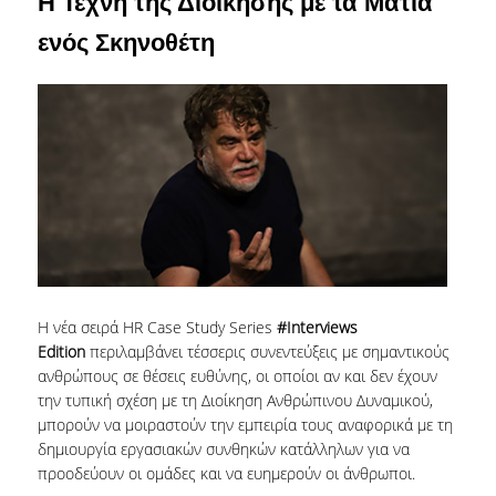
Η Τέχνη της Διοίκησης με τα Μάτια
ενός Σκηνοθέτη
ΤΜΗΜΑ ΠΛΗΡΟΥΣ ΦΟΙΤΗΣΗΣ
ΤΜΗΜΑ ΜΕΡΙΚΗΣ ΦΟΙΤΗΣΗΣ
ΦΟΡΜΑ ΥΠΟΒΟΛΗΣ ΠΑΡΑΠΟΝΩΝ
ΑΠΟΦΟΙΤΟΙ
ΑΠΑΣΧΟΛΗΣΗ ΑΠΟΦΟΙΤΩΝ
ΑΠΟΦΟΙΤΗΣΗ
ΣΥΛΛΟΓΟΣ ΑΠΟΦΟΙΤΩΝ
Η νέα σειρά HR Case Study Series
#Interviews
Edition
περιλαμβάνει τέσσερις συνεντεύξεις με σημαντικούς
HR STORIES
ανθρώπους σε θέσεις ευθύνης, οι οποίοι αν και δεν έχουν
την τυπική σχέση με τη Διοίκηση Ανθρώπινου Δυναμικού,
ΕΡΕΥΝΑ
μπορούν να μοιραστούν την εμπειρία τους αναφορικά με τη
δημιουργία εργασιακών συνθηκών κατάλληλων για να
ΕΡΓΑΣΤΗΡΙΟ ΔΑΔ
προοδεύουν οι ομάδες και να ευημερούν οι άνθρωποι.