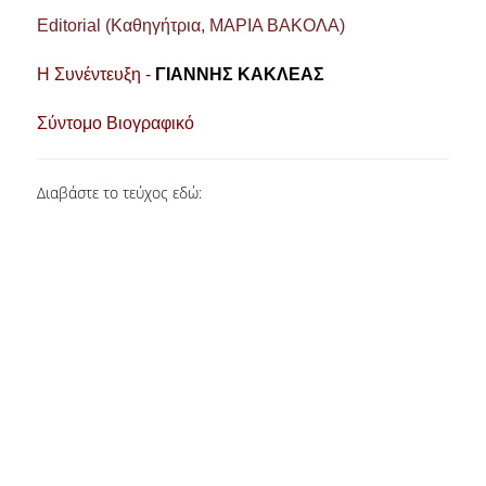
ΔΙΠΛΩΜΑΤΙΚΕΣ ΕΡΓΑΣΙΕΣ
Editorial (Καθηγήτρια, ΜΑΡΙΑ ΒΑΚΟΛΑ)
HR CASE STUDY SERIES
Η Συνέντευξη -
ΓΙΑΝΝΗΣ ΚΑΚΛΕΑΣ
ΣΥΝΕΙΣΦΕΡΟΝΤΑΣ ΣΤΗΝ ΕΡΕΥΝΑ
Σύντομο Βιογραφικό
ΠΡΟΣΩΠΙΚΟ
Διαβάστε το τεύχος εδώ:
ΜΕΛΗ ΔΕΠ
ΜΕΛΗ Ε.ΔΙ.Π.
ΕΞΩΤΕΡΙΚΟΙ ΣΥΝΕΡΓΑΤΕΣ
ΔΙΟΙΚΗΤΙΚΗ ΥΠΟΣΤΗΡΙΞΗ
HR ΔΡΑΣΤΗΡΙΟΤΗΤΕΣ
ONBOARDING
ΠΡΑΚΤΙΚΗ ΑΣΚΗΣΗ