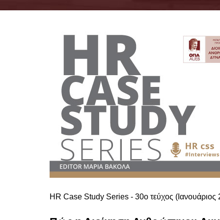
HR Case Study Series - 30ο τεύχος (Ιανουάριος 