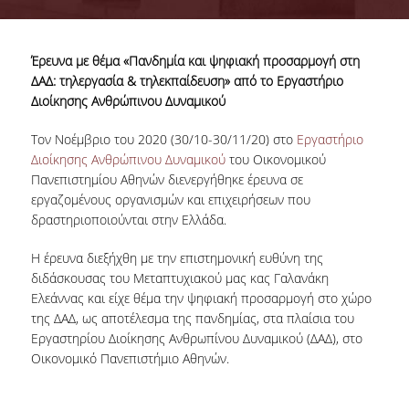
ΣΥΜΒΟΥΛΕΥΤΙΚΗ ΕΠΙΤΡΟΠΗ
Έρευνα με θέμα «Πανδημία και ψηφιακή προσαρμογή στη
ΥΠΟΔΟΜΕΣ
ΔΑΔ: τηλεργασία & τηλεκπαίδευση» από το Εργαστήριο
Διοίκησης Ανθρώπινου Δυναμικού
ΜΑΘΗΜΑΤΑ
Τον Νοέμβριο του 2020 (30/10-30/11/20) στο
Εργαστήριο
ΟΔΗΓΟΣ ΣΠΟΥΔΩΝ
Διοίκησης Ανθρώπινου Δυναμικού
του Οικονομικού
TESTIMONIALS
Πανεπιστημίου Αθηνών διενεργήθηκε έρευνα σε
εργαζομένους οργανισμών και επιχειρήσεων που
ΥΠΟΨΗΦΙΟΙ
δραστηριοποιούνται στην Ελλάδα.
ΣΕ ΠΟΙΟΥΣ ΑΠΕΥΘΥΝΕΤΑΙ
Η έρευνα διεξήχθη με την επιστημονική ευθύνη της
διδάσκουσας του Μεταπτυχιακού μας κας Γαλανάκη
ΑΙΤΗΣΕΙΣ
Ελεάννας και είχε θέμα την ψηφιακή προσαρμογή στο χώρο
της ΔΑΔ, ως αποτέλεσμα της πανδημίας, στα πλαίσια του
ΔΙΔΑΚΤΡΑ - ΥΠΟΤΡΟΦΙΕΣ
Εργαστηρίου Διοίκησης Ανθρωπίνου Δυναμικού (ΔΑΔ), στο
Οικονομικό Πανεπιστήμιο Αθηνών.
ΣΥΧΝΕΣ ΕΡΩΤΗΣΕΙΣ / FAQS
ΦΟΙΤΗΤΕΣ