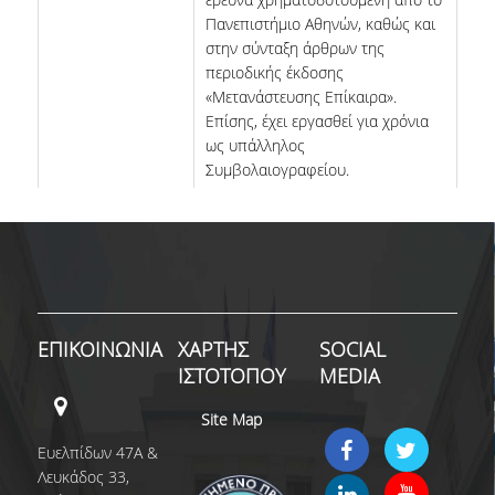
Πανεπιστήμιο Αθηνών, καθώς και
στην σύνταξη άρθρων της
περιοδικής έκδοσης
«Μετανάστευσης Επίκαιρα».
Επίσης, έχει εργασθεί για χρόνια
ως υπάλληλος
Συμβολαιογραφείου.
ΕΠΙΚΟΙΝΩΝΙΑ
ΧΑΡΤΗΣ
SOCIAL
ΙΣΤΟΤΟΠΟΥ
MEDIA
Site Map
Ευελπίδων 47Α &
Λευκάδος 33,