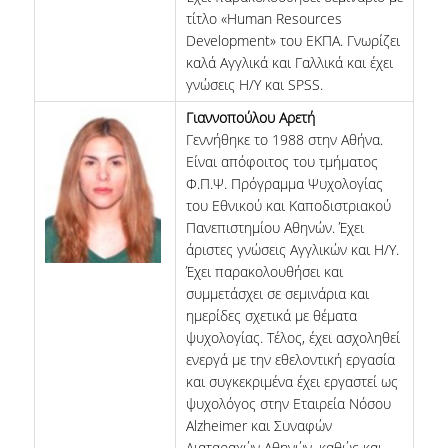
τίτλο «Human Resources
ΠΟΛΙΤΙΚΗ ΠΟΙΟΤΗΤΑΣ
Development» του ΕΚΠΑ. Γνωρίζει
καλά Αγγλικά και Γαλλικά και έχει
ΠΙΣΤΟΠΟΙΗΣΗ
γνώσεις Η/Υ και SPSS.
ΑΞΙΟΛΟΓΗΣΗ ΜΑΘΗΜΑΤΟΣ/ΔΙΔΑΣΚΑΛΙΑΣ
Γιαννοπούλου Αρετή
Γεννήθηκε το 1988 στην Αθήνα.
ΔΕΔΟΜΕΝΑ ΠΟΙΟΤΗΤΑΣ
Είναι απόφοιτος του τμήματος
Φ.Π.Ψ. Πρόγραμμα Ψυχολογίας
ΜΟ.ΔΙ.Π.
του Εθνικού και Καποδιστριακού
Πανεπιστημίου Αθηνών. Έχει
ΑΝΑΚΟΙΝΩΣΕΙΣ
άριστες γνώσεις Αγγλικών και Η/Υ.
Έχει παρακολουθήσει και
ΝΕΑ
συμμετάσχει σε σεμινάρια και
ημερίδες σχετικά με θέματα
ΕΚΔΗΛΩΣΕΙΣ
ψυχολογίας. Τέλος, έχει ασχοληθεί
ενεργά με την εθελοντική εργασία
και συγκεκριμένα έχει εργαστεί ως
ψυχολόγος στην Εταιρεία Νόσου
Alzheimer και Συναφών
Διαταραχών Αθηνών, καθώς και