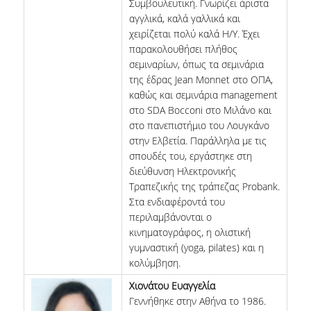
Συμβουλευτική. Γνωρίζει άριστα
αγγλικά, καλά γαλλικά και
χειρίζεται πολύ καλά Η/Υ. Έχει
παρακολουθήσει πλήθος
σεμιναρίων, όπως τα σεμινάρια
της έδρας Jean Monnet στο ΟΠΑ,
καθώς και σεμινάρια management
στο SDA Bocconi στο Μιλάνο και
στο πανεπιστήμιο του Λουγκάνο
στην Ελβετία. Παράλληλα με τις
σπουδές του, εργάστηκε στη
διεύθυνση Ηλεκτρονικής
Τραπεζικής της τράπεζας Probank.
Στα ενδιαφέροντά του
περιλαμβάνονται ο
κινηματογράφος, η ολιστική
γυμναστική (yoga, pilates) και η
κολύμβηση.
Χιονάτου Ευαγγελία
Γεννήθηκε στην Αθήνα το 1986.