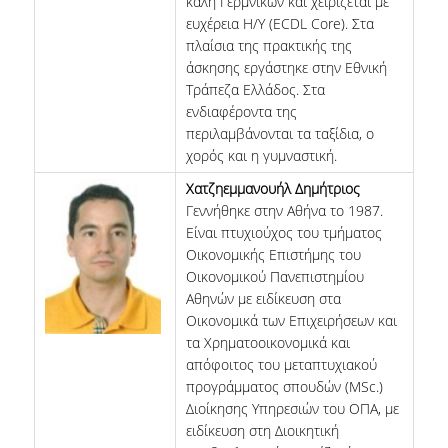
καλή Γερμνικών και χειρίζεται με
ευχέρεια Η/Υ (ECDL Core). Στα
πλαίσια της πρακτικής της
άσκησης εργάστηκε στην Εθνική
Τράπεζα Ελλάδος. Στα
ενδιαφέροντα της
περιλαμβάνονται τα ταξίδια, ο
χορός και η γυμναστική.
Χατζηεμμανουήλ Δημήτριος
Γεννήθηκε στην Αθήνα το 1987.
Είναι πτυχιούχος του τμήματος
Οικονομικής Επιστήμης του
Οικονομικού Πανεπιστημίου
Αθηνών με ειδίκευση στα
Οικονομικά των Επιχειρήσεων και
τα Χρηματοοικονομικά και
απόφοιτος του μεταπτυχιακού
προγράμματος σπουδών (MSc.)
Διοίκησης Υπηρεσιών του ΟΠΑ, με
ειδίκευση στη Διοικητική