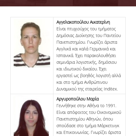
ΣΥΜΒΟΥΛΕΥΤΙΚΗ ΕΠΙΤΡΟΠΗ
ΥΠΟΔΟΜΕΣ
Αγγελακοπούλου Αικατερίνη
Είναι πτυχιούχος του τμήματος
ΜΑΘΗΜΑΤΑ
Δημόσιας Διοίκησης του Παντείου
Πανεπιστημίου. Γνωρίζει άριστα
ΟΔΗΓΟΣ ΣΠΟΥΔΩΝ
Αγγλικά και καλά Γερμανικά και
Ισπανικά. Έχει παρακολουθήσει
TESTIMONIALS
σεμινάρια λογιστικής, δημόσιου
και ιδιωτικού δικαίου. Έχει
ΥΠΟΨΗΦΙΟΙ
εργαστεί ως βοηθός λογιστή αλλά
και στο τμήμα Ανθρώπινου
ΣΕ ΠΟΙΟΥΣ ΑΠΕΥΘΥΝΕΤΑΙ
Δυναμικού της εταιρείας Inditex.
ΑΙΤΗΣΕΙΣ
Αργυροπούλου Μαρία
Γεννήθηκε στην Αθήνα το 1991.
ΔΙΔΑΚΤΡΑ - ΥΠΟΤΡΟΦΙΕΣ
Είναι απόφοιτος του Οικονομικού
Πανεπιστημίου Αθηνών, όπου
ΣΥΧΝΕΣ ΕΡΩΤΗΣΕΙΣ / FAQS
σπούδασε στο τμήμα Μάρκετινγκ
και Επικοινωνίας. Γνωρίζει άριστα
ΦΟΙΤΗΤΕΣ