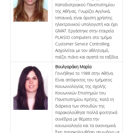
Καποδιστριακού Πανεπιστημίου
ΜΝΗΜΟΝΙΑ ΣΥΝΕΡΓΑΣΙΑΣ
της Αθήνας. Γνωρίζει Αγγλικά,
Ισπανικά, είναι άριστη χρήστης
ΑΠΟ ΤΗ ΘΕΩΡΙΑ ΣΤΗΝ ΠΡΑΞΗ
ηλεκτρονικού υπολογιστή και έχει
GMAT. Εργάστηκε στην εταιρεία
ΣΥΝΕΔΡΙΑ - ΗΜΕΡΙΔΕΣ
PLAISIO computers στο τμήμα
ΘΕΡΙΝΟ ΕΡΓΑΣΤΗΡΙΟ ΑΝΑΠΤΥΞΗΣ ΔΕΞΙΟΤΗΤΩΝ ΔΑΔ
Customer Service Controlling.
Ασχολείται με τον αθλητισμό,
HRM AUEB INSIGHTS
παίζει πιάνο και αγαπά τα ταξίδια.
Βουλγαράκη Μαρία
ΣΥΖΗΤΩΝΤΑΣ ΜΕ ΣΤΕΛΕΧΗ HR
Γεννήθηκε το 1988 στην Αθήνα.
HR ISSUES
Είναι απόφοιτος του τμήματος
Κοινωνιολογίας της σχολής
ΔΙΑΚΡΙΣΕΙΣ
Κοινωνικών Επιστημών του
Πανεπιστημίου Κρήτης. Κατά τη
ΠΙΣΤΟΠΟΙΗΣΕΙΣ ΚΑΙ ΛΙΣΤΕΣ ΚΑΤΑΤΑΞΗΣ
διάρκεια των σπουδών της
παρακολούθησε πολλά φοιτητικά
ΔΙΑΚΡΙΣΕΙΣ ΤΟΥ ΜΠΣ
συνέδρια με θέματα την
κοινωνιολογία και τα οικονομικά.
ΔΙΑΣΦΑΛΙΣΗ ΠΟΙΟΤΗΤΑΣ
Έχει παρακολουθήσει σεμινάριο με