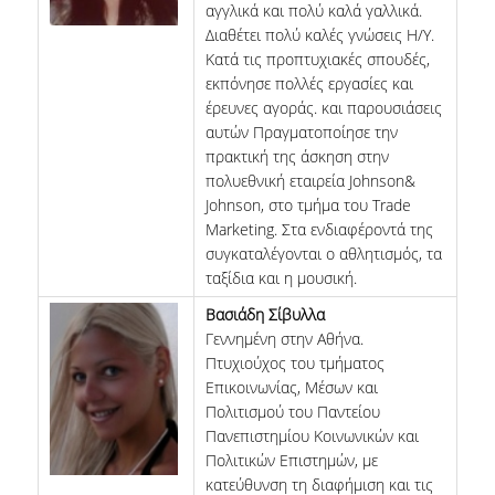
αγγλικά και πολύ καλά γαλλικά.
Διαθέτει πολύ καλές γνώσεις Η/Υ.
ΤΜΗΜΑ ΠΛΗΡΟΥΣ ΦΟΙΤΗΣΗΣ
Κατά τις προπτυχιακές σπουδές,
εκπόνησε πολλές εργασίες και
ΤΜΗΜΑ ΜΕΡΙΚΗΣ ΦΟΙΤΗΣΗΣ
έρευνες αγοράς. και παρουσιάσεις
αυτών Πραγματοποίησε την
ΦΟΡΜΑ ΥΠΟΒΟΛΗΣ ΠΑΡΑΠΟΝΩΝ
πρακτική της άσκηση στην
πολυεθνική εταιρεία Johnson&
ΑΠΟΦΟΙΤΟΙ
Johnson, στο τμήμα του Trade
Marketing. Στα ενδιαφέροντά της
ΑΠΑΣΧΟΛΗΣΗ ΑΠΟΦΟΙΤΩΝ
συγκαταλέγονται ο αθλητισμός, τα
ΑΠΟΦΟΙΤΗΣΗ
ταξίδια και η μουσική.
Βασιάδη Σίβυλλα
ΣΥΛΛΟΓΟΣ ΑΠΟΦΟΙΤΩΝ
Γεννημένη στην Αθήνα.
Πτυχιούχος του τμήματος
HR STORIES
Επικοινωνίας, Μέσων και
Πολιτισμού του Παντείου
ΕΡΕΥΝΑ
Πανεπιστημίου Κοινωνικών και
Πολιτικών Επιστημών, με
ΕΡΓΑΣΤΗΡΙΟ ΔΑΔ
κατεύθυνση τη διαφήμιση και τις