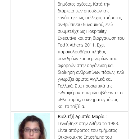
ΔΙΠΛΩΜΑΤΙΚΕΣ ΕΡΓΑΣΙΕΣ
δημόσιες σχέσεις. Κατά την
διάρκεια των σπουδών της
HR CASE STUDY SERIES
εργάστηκε ως στέλεχος τμήματος
ανθρώπινου δυναμικού, ενώ
ΣΥΝΕΙΣΦΕΡΟΝΤΑΣ ΣΤΗΝ ΕΡΕΥΝΑ
συμμετείχε ως Hospitality
Executive και στη διοργάνωση του
ΠΡΟΣΩΠΙΚΟ
Ted X Athens 2011. Έχει
παρακολουθήσει πλήθος
ΜΕΛΗ ΔΕΠ
συνεδρίων και σεμιναρίων που
αφορούν στην οργάνωση και
ΜΕΛΗ Ε.ΔΙ.Π.
διοίκηση ανθρωπίνων πόρων, ενώ
γνωρίζει άριστα Αγγλικά και
ΕΞΩΤΕΡΙΚΟΙ ΣΥΝΕΡΓΑΤΕΣ
Γαλλικά. Στα προσωπικά της
ενδιαφέροντα περιλαμβάνονται ο
ΔΙΟΙΚΗΤΙΚΗ ΥΠΟΣΤΗΡΙΞΗ
αθλητισμός, ο κινηματογράφος
και τα ταξίδια.
HR ΔΡΑΣΤΗΡΙΟΤΗΤΕΣ
Βιολιτζή Αριστέα-Μαρία :
ONBOARDING
Γεννήθηκε στην Αθήνα το 1988.
Είναι απόφοιτος του τμήματος
ΠΡΑΚΤΙΚΗ ΑΣΚΗΣΗ
Οικονομικής Επιστήμης του