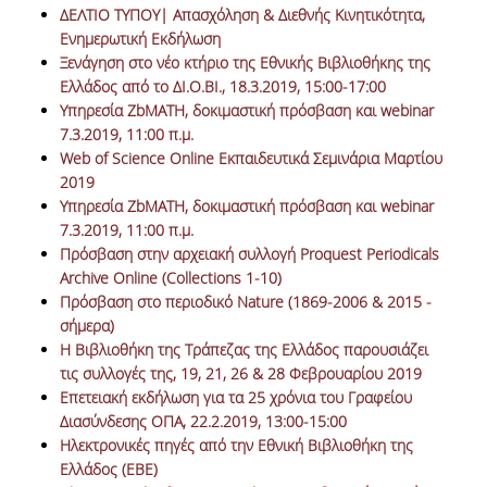
ΔΕΛΤΙΟ ΤΥΠΟΥ| Απασχόληση & Διεθνής Κινητικότητα,
ΕΡΓΑ ΑΝΑΠΤΥΞΗΣ
Ενημερωτική Εκδήλωση
Ξενάγηση στο νέο κτήριο της Εθνικής Βιβλιοθήκης της
ΣΥΛΛΟΓΕΣ
Ελλάδος από το ΔΙ.Ο.ΒΙ., 18.3.2019, 15:00-17:00
Υπηρεσία ZbMATH, δοκιμαστική πρόσβαση και webinar
ΕΝΤΥΠΕΣ ΣΥΛΛΟΓΕΣ
7.3.2019, 11:00 π.μ.
Web of Science Online Εκπαιδευτικά Σεμινάρια Μαρτίου
ΨΗΦΙΑΚΕΣ ΠΗΓΕΣ
2019
Υπηρεσία ZbMATH, δοκιμαστική πρόσβαση και webinar
ΚΕΝΤΡΑ ΤΕΚΜΗΡΙΩΣΗΣ
7.3.2019, 11:00 π.μ.
Πρόσβαση στην αρχειακή συλλογή Proquest Periodicals
Κ.Ε.Τ
Archive Online (Collections 1-10)
Πρόσβαση στο περιοδικό Nature (1869-2006 & 2015 -
ΟΟΣΑ
σήμερα)
Η Βιβλιοθήκη της Τράπεζας της Ελλάδος παρουσιάζει
Π.Ο.Τ
τις συλλογές της, 19, 21, 26 & 28 Φεβρουαρίου 2019
Επετειακή εκδήλωση για τα 25 χρόνια του Γραφείου
ΥΠΗΡΕΣΙΕΣ
Διασύνδεσης ΟΠΑ, 22.2.2019, 13:00-15:00
Ηλεκτρονικές πηγές από την Εθνική Βιβλιοθήκη της
ΑΝΑΓΝΩΣΤΗΡΙΟ
Ελλάδος (ΕΒΕ)