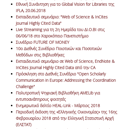
ΔΙ.Ο.ΒΙ.
Εθνική Συνάντηση για το Global Vision for Libraries της
IFLA, 20.06.2018
Σ.Ε.Α.Β.
Εκπαιδευτικό σεμινάριο: "Web of Science & InCites
Journal Highly Cited Data"
ΠΥΛΗ HEAL LINK
Live Streaming για τη 2η Ημερίδα του ΔΙ.Ο.ΒΙ στις
06/06/18 στο Χαροκόπειο Πανεπιστήμιο
ΜΟ.ΔΙ.Π.Α.Β.
Συνέδριο FUTURE OF MONEY
ΕΠΙΣΤΗΜΟΝΙΚΗ
10ο Διεθνές Συνέδριο Ποιοτικών και Ποσοτικών
ΕΠΙΚΟΙΝΩΝΗΣΗ
Μεθόδων στις Βιβλιοθήκες
Εκπαιδευτικό σεμινάριο σε Web of Science, EndNote &
InCites Journal Highly Cited Data από την CA
Πρόσκληση στο Διεθνές Συνέδριο "Open Scholarly
Communication in Europe: Addressing the Coordination
Challenge"
Πολυτροπική Ψηφιακή Βιβλιοθήκη AMELib για
εντυποανάπηρους φοιτητές
Ενημερωτικό δελτίο HEAL-Link - Μάρτιος 2018
Περιοδική έκδοση της «Ελληνικής Οικονομίας» της 16ης
Φεβρουαρίου 2018 από την Ελληνική Στατιστική Αρχή
(ΕΛΣΤΑΤ)