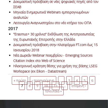
Δοκιμαστική πρόσβαση σε νέες ψηφιακές πηγές από τον
ΣΕΑΒ
Μηνιαία Ενημερωτικά Webinars εμπειρογνωμόνων
αναλυτών
Λειτουργία Αναγνωστηρίου στο νέο κτήριο του ΟΠΑ
2017
"Erasmus+ 30 χρόνια" Εκδήλωση της Αντιπροσωπείας
της Ευρωπαϊκής Επιτροπής στην Ελλάδα
Δοκιμαστική πρόσβαση στην πλατφόρμα FT.com έως 15
Ιανουαρίου 2018
Νέα Δωρεάν Webinar Νοεμβρίου - Emerging Sources
Citation Index στο Web of Science
Ηλεκτρονική κράτηση θέσης για χρήση της βάσης LSEG
Workspace (ex Eikon - Datastream)
Σελίδες
« πρώτη
‹ προηγούμενη
…
3
4
5
6
7
8
9
10
11
…
επόμενη ›
τελευταία »