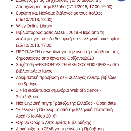
Διάλογος με τις Επιχειρήσεις για το μέλλον της
ΒΙΒΛΙΟΜΕΤΡΙΑ
Απασχόλησης στην Ελλάδα (1/11/2018, 17:00-19:00)
Ευρώπη και Νεολαία: διάλογος με τους πολίτες
WOS
(26/10/2018, 18:00)
Wiley Online Library
SCOPUS
Βιβλιοπαρουσιάσεις ΔΙ.Ο.ΒΙ. 2018 «Πέρα από τη
GOOGLE SCHOLAR
λιτότητα: για μια νέα δυναμική στην ελληνική οικονομία»
(25/10/2018, 17:00)
MICROSOFT ACADEMIC
ΠΡΟΣΚΛΗΣΗ σε webinar για την ανοικτή πρόσβαση στις
SEARCH
δημοσιεύσεις από έργα του Ορίζοντα2020
Συζήτηση «ΞΕΚΙΝΩΝΤΑΣ ΤΗ ΔΙΚΗ ΣΟΥ ΕΠΙΧΕΙΡΗΣΗ» στο
INCITES JOURNAL
βιβλιοπωλείο Ιανός
CITATION REPORTS
Δοκιμαστική πρόσβαση σε 6 συλλογές ηλεκτρ. βιβλίων
του Springer
ΑΚΑΔΗΜΑΪΚΗ ΓΩΝΙΑ
3 Νέα Διαδικτυακά σεμινάρια Web of Science -
ΜΑΘΗΣΗΣ
Σεπτέμβριος
Νέα ψηφιακή πηγή: Τράπεζα της Ελλάδος - Open data
AUEB WEB ARCHIVE
“Η Ελληνική Οικονομία” από την Ελληνική Στατιστική
Αρχή (6 Ιουλίου 2018)
ΣΥΝΕΡΓΕΙΕΣ
Θερινό Ωράριο Λειτουργίας Βιβλιοθήκης
Διακήρυξη του ΣΕΑΒ για την Ανοικτή Πρόσβαση