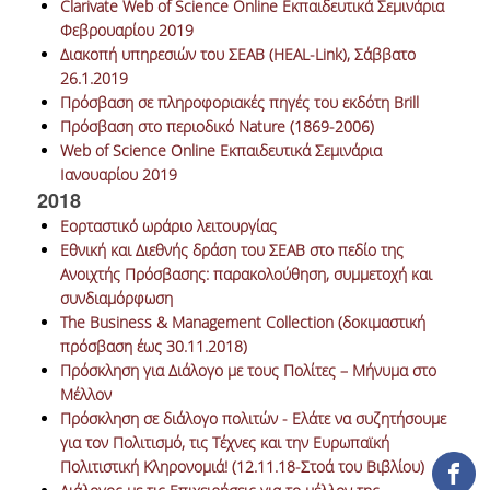
Clarivate Web of Science Online Εκπαιδευτικά Σεμινάρια
ΔΑΝΕΙΣΜΟΣ
Φεβρουαρίου 2019
Διακοπή υπηρεσιών του ΣΕΑΒ (HEAL-Link), Σάββατο
ΔΙΑΔΑΝΕΙΣΜΟΣ
26.1.2019
Πρόσβαση σε πληροφοριακές πηγές του εκδότη Brill
ΠΑΡΑΓΓΕΛΙΕΣ ΒΙΒΛΙΩΝ
Πρόσβαση στο περιοδικό Nature (1869-2006)
ΦΩΤΟΤΥΠΗΣΗ –
Web of Science Online Εκπαιδευτικά Σεμινάρια
ΕΚΤΥΠΩΣΗ
Ιανουαρίου 2019
2018
ΤΕΧΝΙΚΗ ΥΠΟΔΟΜΗ
Εορταστικό ωράριο λειτουργίας
Εθνική και Διεθνής δράση του ΣΕΑΒ στο πεδίο της
ΕΚΠΑΙΔΕΥΤΙΚΕΣ
Ανοιχτής Πρόσβασης: παρακολούθηση, συμμετοχή και
ΠΑΡΟΥΣΙΑΣΕΙΣ -
συνδιαμόρφωση
ΕΚΔΗΛΩΣΕΙΣ
The Business & Management Collection (δοκιμαστική
πρόσβαση έως 30.11.2018)
ΠΡΟΣΒΑΣΙΜΟΤΗΤΑ
Πρόσκληση για Διάλογο με τους Πολίτες – Μήνυμα στο
Μέλλον
ΕΡΓΑΛΕΙΑ
Πρόσκληση σε διάλογο πολιτών - Ελάτε να συζητήσουμε
για τον Πολιτισμό, τις Τέχνες και την Ευρωπαϊκή
ΟΔΗΓΟΙ ΒΙΒΛΙΟΘΗΚΗΣ
Πολιτιστική Κληρονομιά! (12.11.18-Στοά του Βιβλίου)