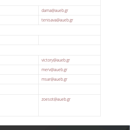
dama@aueb.gr
tenisava@aueb.gr
victory@aueb.gr
merv@aueb.gr
msar@aueb.gr
zoesot@aueb.gr