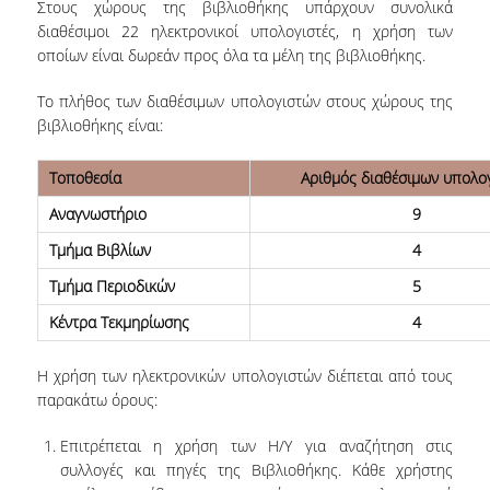
Στους χώρους της βιβλιοθήκης υπάρχουν συνολικά
ΕΡΓΑ ΑΝΑΠΤΥΞΗΣ
διαθέσιμοι 22 ηλεκτρονικοί υπολογιστές, η χρήση των
οποίων είναι δωρεάν προς όλα τα μέλη της βιβλιοθήκης.
ΣΥΛΛΟΓΕΣ
Το πλήθος των διαθέσιμων υπολογιστών στους χώρους της
βιβλιοθήκης είναι:
ΕΝΤΥΠΕΣ ΣΥΛΛΟΓΕΣ
ΨΗΦΙΑΚΕΣ ΠΗΓΕΣ
Τοποθεσία
Αριθμός διαθέσιμων υπολο
Αναγνωστήριο
9
ΚΕΝΤΡΑ ΤΕΚΜΗΡΙΩΣΗΣ
Τμήμα Βιβλίων
4
Κ.Ε.Τ
Τμήμα Περιοδικών
5
ΟΟΣΑ
Κέντρα Τεκμηρίωσης
4
Π.Ο.Τ
Η χρήση των ηλεκτρονικών υπολογιστών διέπεται από τους
παρακάτω όρους:
ΥΠΗΡΕΣΙΕΣ
Επιτρέπεται η χρήση των Η/Υ για αναζήτηση στις
ΑΝΑΓΝΩΣΤΗΡΙΟ
συλλογές και πηγές της Βιβλιοθήκης. Κάθε χρήστης