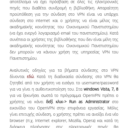
αποτέλεσμα να έχει πρόσβαση σε όλες τις ηλεκτρονικές
πηγές που διαθέτει συνδρομή η βιβλιοθήκη. Απαραίτητη
προϋπόθεση για την σύνδεση στο VPN είναι να υπάρχει
σύνδεση στο internet και ο χρήστης να είναι μέλος της
ακαδημαϊκής κοινότητας του Οικονομικού Πανεπιστημίου
(να έχει ενεργό λογαριασμό email του πανεπιστημίου). Κατά
συνέπεια οι χρήστες της βιβλιοθήκης που δεν είναι μέλη της
ακαδημαϊκής κοινότητας του Οικονομικού Πανεπιστημίου
δεν μπορούν να κάνουν χρήση της υπηρεσίας VPN του
Πανεπιστημίου.
Αναλυτικές οδηγίες για τα βήματα σύνδεσης στο VPN
δίνονται
εδώ
. Κατά τη διαδικασία σύνδεσης στο VPN θα
ζητηθεί από τον χρήστη να εισάγει το username/password
για να γίνει η αυθεντικοποίηση του. Στα
windows Vista, 7, 8
για να ξεκινήσει σωστά το πρόγραμμα OpenVPN πρέπει ο
χρήστης να κάνει
δεξί κλικ-> Run as Administrator
στο
εικονίδιο του OpenVPN στην επιφάνεια εργασίας. Μόλις
γίνει επιτυχής σύνδεση, ο χρήστης πρέπει να ανοίξει ένα νέο
browser (π.χ. Internet explorer, Mozilla, Opera) και κατά τη
διάρκεια πλοήγησης στις ηλεκτρονικές πηγές θα