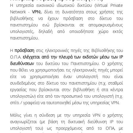
ΔΙ.Ο.ΒΙ.
Η υπηρεσία εικονικού ιδιωτικού δικτύου (Virtual Private
Network -
VPN
), δίνει τη δυνατότητα στους χρήστες της
Σ.Ε.Α.Β.
βιβλιοθήκης να έχουν πρόσβαση στο δίκτυο του
πανεπιστημίου ενώ βρίσκονται σε απομακρυσμένους
ΠΥΛΗ HEAL LINK
υπολογιστές, δηλαδή από οποιοδήποτε χώρο εκτός
ΜΟ.ΔΙ.Π.Α.Β.
πανεπιστημίου.
ΕΠΙΣΤΗΜΟΝΙΚΗ
Η
πρόσβαση
στις ηλεκτρονικές πηγές της Βιβλιοθήκης του
ΕΠΙΚΟΙΝΩΝΗΣΗ
Ο.Π.Α.
ελέγχεται από την πλευρά των εκδοτών μέσω των IP
διευθύνσεων
του δικτύου του Πανεπιστημίου. Ο χρήστης
που θέλει να χρησιμοποιήσει τις ηλεκτρονικές πηγές μπορεί
είτε να χρησιμοποιήσει έναν υπολογιστή που είναι
συνδεδεμένος στο δίκτυο του πανεπιστημίου (π.χ. σταθμοί
εργασίας που βρίσκονται στην βιβλιοθήκη ή στα κέντρα
υπολογιστών) είτε από τον προσωπικό του υπολογιστή (π.χ.
σπίτι / γραφείο) να ταυτοποιηθεί μέσω της υπηρεσίας VPN.
Μόλις γίνει η σύνδεση με την υπηρεσία VPN ο χρήστης
αναγνωρίζεται (με βάση τη δικτυακή διεύθυνση IP του
υπολογιστή του) ως προερχόμενος από το ΟΠΑ, με