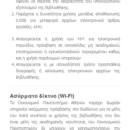
οφείλει να σέβεται την ακεραιότητα του υπολογιστικού
ΔΑΝΕΙΣΜΟΣ
εξοπλισμού της Βιβλιοθήκης.
Παρέχεται η δυνατότητα χρήσης μονάδας αποθήκευσης
ΔΙΑΔΑΝΕΙΣΜΟΣ
(USB) για μεταφορά αρχείων (ηλεκτρονικά άρθρα,
εργασίες, κλπ).
ΠΑΡΑΓΓΕΛΙΕΣ ΒΙΒΛΙΩΝ
Απαγορεύεται η χρήση των Η/Υ για ηλεκτρονικά
ΦΩΤΟΤΥΠΗΣΗ –
ΕΚΤΥΠΩΣΗ
παιγνίδια, πρόσβαση σε ιστοσελίδες μη ακαδημαϊκού,
επιστημονικού ή εγκυκλοπαιδικού περιεχομένου καθώς
ΤΕΧΝΙΚΗ ΥΠΟΔΟΜΗ
και η χρήση παράνομων υπηρεσιών.
Απαγορεύεται η με οποιοδήποτε τρόπο προσπάθεια
ΕΚΠΑΙΔΕΥΤΙΚΕΣ
διαγραφής ή αλλοίωσης ηλεκτρονικών αρχείων της
ΠΑΡΟΥΣΙΑΣΕΙΣ -
Βιβλιοθήκης.
ΕΚΔΗΛΩΣΕΙΣ
ΠΡΟΣΒΑΣΙΜΟΤΗΤΑ
Ασύρματο δίκτυο (Wi-Fi)
Το Οικονομικό Πανεπιστήμιο Αθηνών παρέχει δωρεάν
ΕΡΓΑΛΕΙΑ
υπηρεσία ασύρματης πρόσβασης στο διαδίκτυο για τα μέλη
του. Κατά συνέπεια οι χρήστες της βιβλιοθήκης που δεν
ΟΔΗΓΟΙ ΒΙΒΛΙΟΘΗΚΗΣ
είναι μέλη της ακαδημαϊκής κοινότητας του Οικονομικού
Πανεπιστημίου δε μπορούν να χρησιμοποιήσουν την