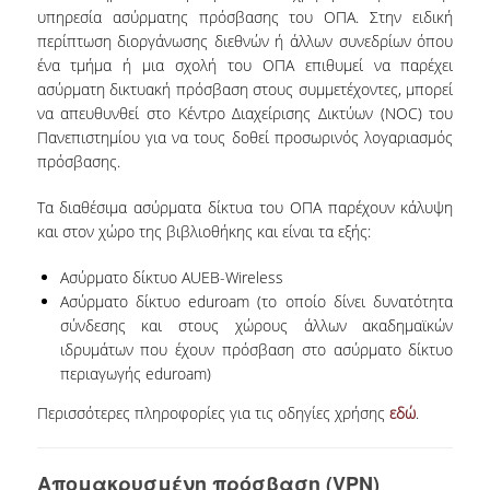
ΒΙΒΛΙΟΜΕΤΡΙΑ
υπηρεσία ασύρματης πρόσβασης του ΟΠΑ. Στην ειδική
περίπτωση διοργάνωσης διεθνών ή άλλων συνεδρίων όπου
WOS
ένα τμήμα ή μια σχολή του ΟΠΑ επιθυμεί να παρέχει
ασύρματη δικτυακή πρόσβαση στους συμμετέχοντες, μπορεί
SCOPUS
να απευθυνθεί στο Κέντρο Διαχείρισης Δικτύων (NOC) του
Πανεπιστημίου για να τους δοθεί προσωρινός λογαριασμός
GOOGLE SCHOLAR
πρόσβασης.
MICROSOFT ACADEMIC
Τα διαθέσιμα ασύρματα δίκτυα του ΟΠΑ παρέχουν κάλυψη
SEARCH
και στον χώρο της βιβλιοθήκης και είναι τα εξής:
INCITES JOURNAL
CITATION REPORTS
Ασύρματο δίκτυο AUEB-Wireless
Ασύρματο δίκτυο eduroam (το οποίο δίνει δυνατότητα
ΑΚΑΔΗΜΑΪΚΗ ΓΩΝΙΑ
σύνδεσης και στους χώρους άλλων ακαδημαϊκών
ΜΑΘΗΣΗΣ
ιδρυμάτων που έχουν πρόσβαση στο ασύρματο δίκτυο
περιαγωγής eduroam)
AUEB WEB ARCHIVE
Περισσότερες πληροφορίες για τις οδηγίες χρήσης
εδώ
.
ΣΥΝΕΡΓΕΙΕΣ
Απομακρυσμένη πρόσβαση (VPN)