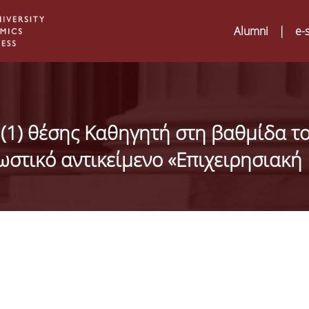
Alumni
|
e-
(1) θέσης Καθηγητή στη βαθμίδα τ
στικό αντικείμενο «Επιχειρησιακή
Digital Humanities a
02
ATRIUM Transnation
Training Visits at