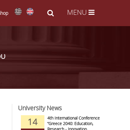
shop
ου
University News
nd Arts -
4th International Conference
14
09
al Access
“Greece 2040: Education,
Research - Innovation,