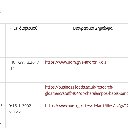
ι
ΦΕΚ διορισμού
Βιογραφικό Σημείωμα
1401/29.12.2017
https://www.uom.gr/a-andronikidis
τ.Γ’΄
https://business.leeds.ac.uk/research-
glosmarc/staff/404/dr-charalampos-babis-sari
ΜΕ
9/15-1-2002 τ.
https://www.aueb.gr/sites/default/files/cv/gr/1
Ο
Ν.Π.Δ.Δ.
ΑΙ