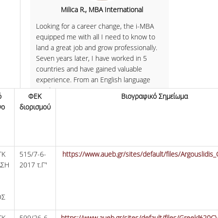
nomics
Milica R., MBA International
Svetoslav D.,
h the aim
Looking for a career change, the i-MBA
Having comple
rategic
equipped me with all I need to know to
economics, I 
ough the
land a great job and grow professionally.
program in Bu
th the
Seven years later, I have worked in 5
deepen my kno
countries and have gained valuable
gained knowled
experience. From an English language
'real' economy
und in
teacher to a Strategy Manager!
business rese
ό
ΦΕΚ
Βιογραφικό Σημείωμα
opean
technology. A
νο
διορισμού
e
more about p
mathematical 
View all
ΓΚ
515/7-6-
https://www.aueb.gr/sites/default/files/Argouslidis
ΣΗ
2017 τ.Γ’'
ΟΣ
ΓΚ
599/26-6-
https://www.aueb.gr/sites/default/files/Greek%20C