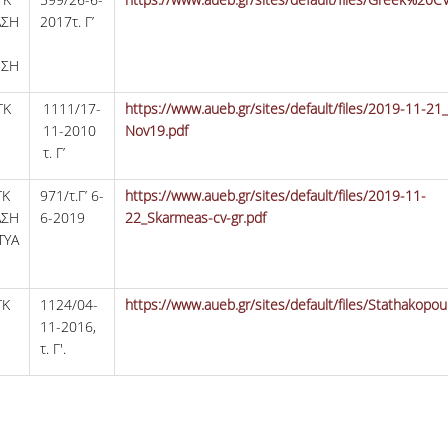
ΣΗ
2017τ. Γ’
ΗΣΗ
ΓΚ
1111/17-
https://www.aueb.gr/sites/default/files/2019-11-21_
11-2010
Nov19.pdf
τ. Γ’
ΓΚ
971/τ.Γ’ 6-
https://www.aueb.gr/sites/default/files/2019-11-
ΣΗ
6-2019
22_Skarmeas-cv-gr.pdf
ΤΥΑ
ΓΚ
1124/04-
https://www.aueb.gr/sites/default/files/Stathakopou
11-2016,
τ. Γ'.