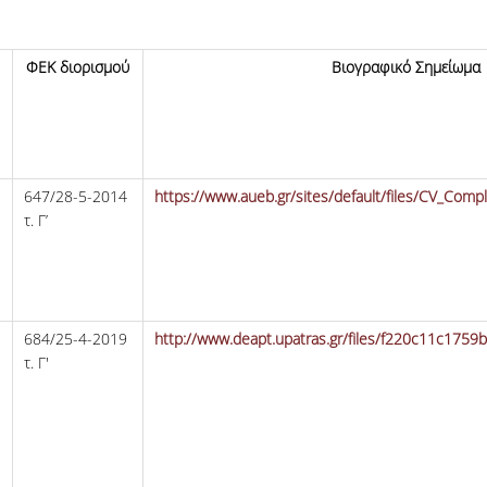
ΦΕΚ διορισμού
Βιογραφικό Σημείωμα
647/28-5-2014
https://www.aueb.gr/sites/default/files/CV_Comp
τ. Γ’
Η
684/25-4-2019
http://www.deapt.upatras.gr/files/f220c11c1759
τ. Γ'