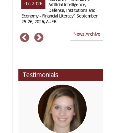
07, 2026
07, 2026
ss Europe
Artificial Intelligence,
Defense, Institutions and
Economy - Financial Literacy”, September
of Economics 
25-26, 2026, AUEB
2026
News Archive
Testimonials