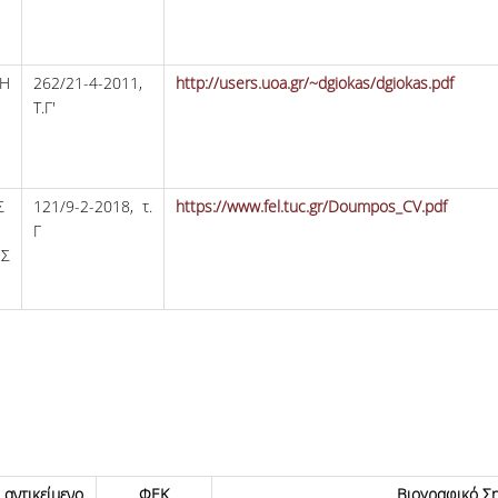
Η
262/21-4-2011,
http://users.uoa.gr/~dgiokas/dgiokas.pdf
Η
Τ.Γ'
Σ
121/9-2-2018, τ.
https://www.fel.tuc.gr/Doumpos_CV.pdf
Γ
ΗΣ
 αντικείμενο
ΦΕΚ
Βιογραφικό Σ