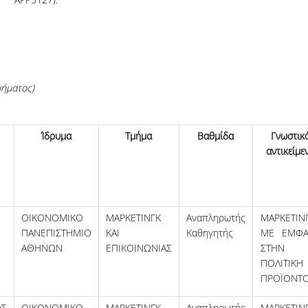
Danai K., MSc in Applied Eco
I started the Master's degree wit
of gaining knowledge about the st
pillars of a modern business. Thr
course offered, in combination wi
μήματος
)
high quality teaching by renowned
professors in their field, I had the
opportunity to enrich my backgro
Ίδρυμα
Τμήμα
Βαθμίδα
Γνωστικ
economics by comparing the Eur
αντικείμε
reality and coming up with
... mor
ΟΙΚΟΝΟΜΙΚΟ
ΜΑΡΚΕΤΙΝΓΚ
Αναπληρωτής
ΜΑΡΚΕΤΙΝ
ΠΑΝΕΠΙΣΤΗΜΙΟ
ΚΑΙ
Καθηγητής
ΜΕ ΕΜΦΑ
ΑΘΗΝΩΝ
ΕΠΙΚΟΙΝΩΝΙΑΣ
ΣΤΗΝ
ΠΟΛΙΤΙΚΗ
ΠΡΟΪΟΝΤ
ΟΣ
ΟΙΚΟΝΟΜΙΚΟ
ΜΑΡΚΕΤΙΝΓΚ
Αναπληρωτής
ΜΑΡΚΕΤΙΝ