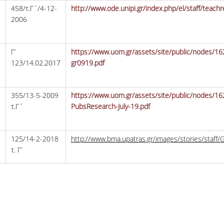
458/τ.Γ΄/4-12-
http://www.ode.unipi.gr/index.php/el/staff/teach
2006
Γ’
https://www.uom.gr/assets/site/public/nodes/162
123/14.02.2017
gr0919.pdf
Η
355/13-5-2009
https://www.uom.gr/assets/site/public/nodes/16
τ.Γ΄
PubsResearch-July-19.pdf
Η
125/14-2-2018
http://www.bma.upatras.gr/images/stories/staff/G
τ. Γ’