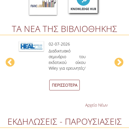
ΔΑΝΕΙΣΜΟΣ
ΔΙΑΔΑΝΕΙΣΜΟΣ
ΤΑ ΝΕΑ ΤΗΣ ΒΙΒΛΙΟΘΗΚΗΣ
ΠΑΡΑΓΓΕΛΙΕΣ ΒΙΒΛΙΩΝ
ΦΩΤΟΤΥΠΗΣΗ –
02-07-2026
ΕΚΤΥΠΩΣΗ
Διαδικτυακό
ΤΕΧΝΙΚΗ ΥΠΟΔΟΜΗ
σεμινάριο του
εκδοτικού οίκου
ΕΚΠΑΙΔΕΥΤΙΚΕΣ
Wiley για ερευνητές/
ΠΑΡΟΥΣΙΑΣΕΙΣ -
τριες των
ΕΚΔΗΛΩΣΕΙΣ
Ιδρυμάτων-Μελών
ΠΕΡΙΣΣΟΤΕΡΑ
του ΣΕΑΒ
ΠΡΟΣΒΑΣΙΜΟΤΗΤΑ
ΕΡΓΑΛΕΙΑ
Αρχείο Νέων
ΕΚΔΗΛΩΣΕΙΣ - ΠΑΡΟΥΣΙΑΣΕΙΣ
ΟΔΗΓΟΙ ΒΙΒΛΙΟΘΗΚΗΣ