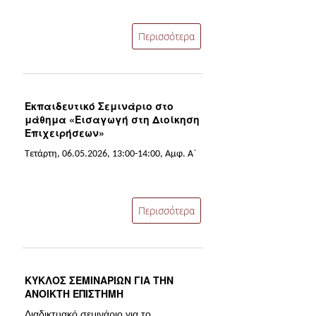
ΔΙ.Ο.ΒΙ.
Σ.Ε.Α.Β.
Περισσότερα
ΠΥΛΗ HEAL LINK
ΜΟ.ΔΙ.Π.Α.Β.
Εκπαιδευτικό Σεμινάριο στο
ΕΠΙΣΤΗΜΟΝΙΚΗ
μάθημα «Εισαγωγή στη Διοίκηση
ΕΠΙΚΟΙΝΩΝΗΣΗ
Επιχειρήσεων»
Τετάρτη, 06.05.2026, 13:00-14:00, Αμφ. Α΄
Περισσότερα
ΚΥΚΛΟΣ ΣΕΜΙΝΑΡΙΩΝ ΓΙΑ ΤΗΝ
ΑΝΟΙΚΤΗ ΕΠΙΣΤΗΜΗ
Διαδικτυακό σεμινάριο για το