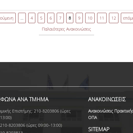
τές και φοιτήτριες να
δυνατότητα διενέργειας α) κλι
η κατά το Χειμερινό
έτους των προγραμμάτων σπουδώ
ς ηλεκτρονική
Υγείας, καθώς και β)
γούμενη
…
4
5
6
7
8
9
10
11
12
επόμε
Παλαιότερες Ανακοινώσεις
ΕΦΩΝΑ ΑΝΑ ΤΜΗΜΑ
ΑΝΑΚΟΙΝΩΣΕΙΣ
μικής Επιστήμης: 210-8203806 (ώρες
Ανακοινώσεις Πρακτική
13:00)
ΟΠΑ
210-8203806 (ώρες 09:00–13:00)
SITEMAP
210-8203813