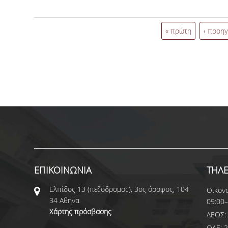
Εθνικούς Πόρους, καλούνται οι ενδιαφερόμενοι φοιτη
δηλώσουν το ενδιαφέρον τους για Πρακτική Άσκησ
Εξάμηνο Ακαδημαϊκού έτους 2021-2022, υποβάλλοντα
« πρώτη
‹ προη
ΕΠΙΚΟΙΝΩΝΙΑ
ΤΗΛ
Ελπίδος 13 (πεζόδρομος), 3ος όροφος, 104
Οικονο
34 Αθήνα
09:00–
Χάρτης πρόσβασης
ΔΕΟΣ: 
ΟΔΕ: 