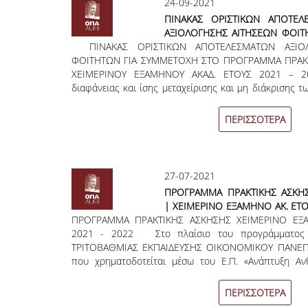
24-09-2021
ΠΙΝΑΚΑΣ ΟΡΙΣΤΙΚΩΝ ΑΠΟΤΕΛ
ΑΞΙΟΛΟΓΗΣΗΣ ΑΙΤΗΣΕΩΝ ΦΟΙΤ
ΠΙΝΑΚΑΣ ΟΡΙΣΤΙΚΩΝ ΑΠΟΤΕΛΕΣΜΑΤΩΝ ΑΞΙΟΛ
ΣΥΜΜΕΤΟΧΗ ΣΤΟ ΠΡΟΓ
ΦΟΙΤΗΤΩΝ ΓΙΑ ΣΥΜΜΕΤΟΧΗ ΣΤΟ ΠΡΟΓΡΑΜΜΑ ΠΡΑΚ
ΠΡΑΚΤΙΚΗΣ ΑΣΚΗΣΗΣ ΟΠΑ ΧΕΙ
ΧΕΙΜΕΡΙΝΟΥ ΕΞΑΜΗΝΟΥ ΑΚΑΔ. ΕΤΟΥΣ 2021 – 
ΕΞΑΜΗΝΟΥ ΑΚΑΔ. ΕΤΟΥΣ 2021 –
διαφάνειας και ίσης μεταχείρισης και μη διάκρισης 
πρόγραμμα πρακτικής άσκησης του Οικονομικού Πα
αναρτώνται τα οριστικά αποτελέσματα αξιολό
ΠΕΡΙΣΣΟΤΕΡΑ
συμμετοχής φοιτητών στο «Πρόγραμμα Πρακτ
Χειμερινού εξαμήνου Ακαδ. Έτους 2021 – 2022. 
επιλέχθηκαν και δεν θέλουν να συμμετάσχουν στ
Πρακτικής Άσκησης ΟΠΑ για οποιονδήποτε λόγο, θα π
27-07-2021
υπογεγραμμένη την
ΠΡΟΓΡΑΜΜΑ ΠΡΑΚΤΙΚΗΣ ΑΣΚΗ
| ΧΕΙΜΕΡΙΝΟ ΕΞΑΜΗΝΟ ΑΚ. ΕΤΟ
ΠΡΟΓΡΑΜΜΑ ΠΡΑΚΤΙΚΗΣ ΑΣΚΗΣΗΣ ΧΕΙΜΕΡΙΝΟ ΕΞ
2022
2021 - 2022 Στο πλαίσιο του προγράμματος
ΤΡΙΤΟΒΑΘΜΙΑΣ ΕΚΠΑΙΔΕΥΣΗΣ ΟΙΚΟΝΟΜΙΚΟΥ ΠΑΝΕ
που χρηματοδοτείται μέσω του Ε.Π. «Ανάπτυξη Αν
Εκπαίδευση και Δια Βίου Μάθηση» και του Ε.Π. 
Επιχειρηματικότητα και Καινοτομία 2014 – 2020» κα
ΠΕΡΙΣΣΟΤΕΡΑ
από την Ευρωπαϊκή Ένωση (Ευρωπαϊκό Κοινωνικό Τα