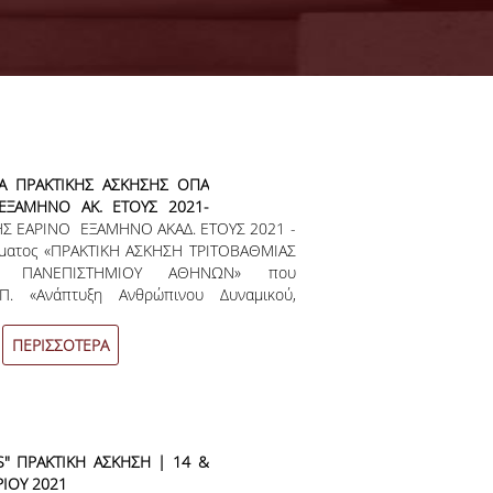
 ΠΡΑΚΤΙΚΗΣ ΑΣΚΗΣΗΣ ΟΠΑ
ΕΞΑΜΗΝΟ ΑΚ. ΕΤΟΥΣ 2021-
Σ ΕΑΡΙΝΟ ΕΞΑΜΗΝΟ ΑΚΑΔ. ΕΤΟΥΣ 2021 -
μματος «ΠΡΑΚΤΙΚΗ ΑΣΚΗΣΗ ΤΡΙΤΟΒΑΘΜΙΑΣ
ΟΥ ΠΑΝΕΠΙΣΤΗΜΙΟΥ ΑΘΗΝΩΝ» που
.Π. «Ανάπτυξη Ανθρώπινου Δυναμικού,
ηση» και του Ε.Π. «Ανταγωνιστικότητα
μία 2014 – 2020» και συγχρηματοδοτείται
ΠΕΡΙΣΣΟΤΕΡΑ
παϊκό Κοινωνικό Ταμείο - ΕΚΤ) και από
νδιαφερόμενοι φοιτητές και φοιτήτριες να
 για Πρακτική Άσκηση κατά το Εαρινό
-2022, υποβάλλοντας ηλεκτρονική αίτηση
S" ΠΡΑΚΤΙΚΗ ΑΣΚΗΣΗ | 14 &
ΙΟΥ 2021