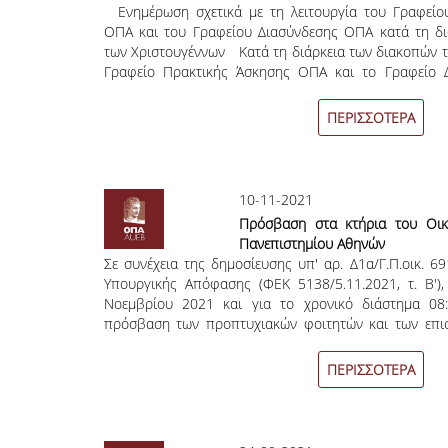
Ενημέρωση σχετικά με τη λειτουργία του Γραφείο
Χριστουγέννων
ΟΠΑ και του Γραφείου Διασύνδεσης ΟΠΑ κατά τη δι
των Χριστουγέννων Κατά τη διάρκεια των διακοπών τ
Γραφείο Πρακτικής Άσκησης ΟΠΑ και το Γραφείο 
λειτουργούν τις παρακάτω ημέρες: 28/12/2021 29
05/01/2022 07/01/2022 Ωρες υποδοχής φοιτητών
ΠΕΡΙΣΣΟΤΕΡΑ
ευχόμαστε καλές γιορτές.
10-11-2021
Πρόσβαση στα κτήρια του Οικ
Πανεπιστημίου Αθηνών
Σε συνέχεια της δημοσίευσης υπ' αρ. Δ1α/Γ.Π.οικ. 6
Υπουργικής Απόφασης (ΦΕΚ 5138/5.11.2021, τ. Β')
Νοεμβρίου 2021 και για το χρονικό διάστημα 08
πρόσβαση των προπτυχιακών φοιτητών και των επισ
συγκρότημά κτηρίων του Ο.Π.Α. και στο κτήριο επ
Κιμώλου και Σπετσών θα είναι δυνατή μόνο μ
ΠΕΡΙΣΣΟΤΕΡΑ
απαιτούμενων ανά περίπτωση πιστοποιητικών ή β
(εμβολιασμού, νόσησης, αρνητικού διαγνωστικού ελ
έλεγχο ταυτοπροσωπίας. Για τα υπόλοιπα μέλη της ακ
(φοιτητές β' και γ' κύκλου σπουδών,