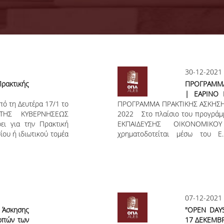
30-12-2021
ρακτικής
ΠΡΟΓΡΑΜΜΑ
| ΕΑΡΙΝΟ 
πό τη Δευτέρα 17/1 το
ΠΡΟΓΡΑΜΜΑ ΠΡΑΚΤΙΚΗΣ ΑΣΚΗΣΗ
2022
 ΤΗΣ ΚΥΒΕΡΝΗΣΕΩΣ
2022 Στο πλαίσιο του προγρά
ρει για την Πρακτική
ΕΚΠΑΙΔΕΥΣΗΣ ΟΙΚΟΝΟΜΙΚ
σίου ή ιδιωτικού τομέα
χρηματοδοτείται μέσω του Ε
ν σύμφωνα με τους
Εκπαίδευση και Δια Βίου Μάθ
 ή β΄ κύκλου και τον
Επιχειρηματικότητα και Καινοτο
 του Α.Ε.Ι., εφόσον
από την Ευρωπαϊκή Ένωση (Ευρω
ας υποδοχής υιοθετεί
Εθνικούς Πόρους, καλούνται οι ε
εξ αποστάσεως παροχή
δηλώσουν το ενδιαφέρον τους
Εξάμηνο Ακαδημαϊκού έτους 2021
07-12-2021
ς Άσκησης
"OPEN DAY
κοπών των
17 ΔΕΚΕΜΒΡ