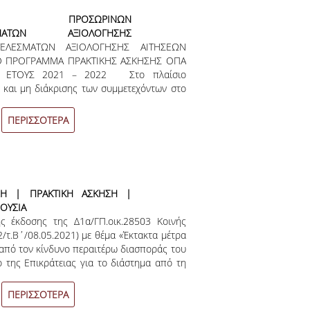
ΑΣ ΠΡΟΣΩΡΙΝΩΝ
ΣΜΑΤΩΝ ΑΞΙΟΛΟΓΗΣΗΣ
ΕΛΕΣΜΑΤΩΝ ΑΞΙΟΛΟΓΗΣΗΣ ΑΙΤΗΣΕΩΝ
ΦΟΙΤΗΤΩΝ ΓΙΑ ΣΥΜΜΕΤΟΧΗ
Ο ΠΡΟΓΡΑΜΜΑ ΠΡΑΚΤΙΚΗΣ ΑΣΚΗΣΗΣ ΟΠΑ
ΑΜΜΑ ΠΡΑΚΤΙΚΗΣ ΑΣΚΗΣΗΣ
. ΕΤΟΥΣ 2021 – 2022 Στο πλαίσιο
ΕΡΙΝΟΥ ΕΞΑΜΗΝΟΥ ΑΚΑΔ.
ς και μη διάκρισης των συμμετεχόντων στο
 – 2022
του Οικονομικού Πανεπιστημίου Αθηνών,
οτελέσματα αξιολόγησης των αιτήσεων
ΠΕΡΙΣΣΟΤΕΡΑ
Πρόγραμμα Πρακτικής Άσκησης ΟΠΑ»
τους 2021 – 2022 με βάση τα κριτήρια
εγκριθεί από τις Γενικές Συνελεύσεις των
τές/φοιτήτριες που επιθυμούν να κάνουν
ΣΗ | ΠΡΑΚΤΙΚΗ ΑΣΚΗΣΗ |
ΟΥΣΙΑ
έκδοσης της Δ1α/ΓΠ.οικ.28503 Κοινής
τ.Β΄/08.05.2021) με θέμα «Έκτακτα μέτρα
 από τον κίνδυνο περαιτέρω διασποράς του
της Επικράτειας για το διάστημα από τη
α 6:00 έως και την Παρασκευή, 14 Μαΐου
νουμε ότι αναφέρονται τα εξής: «Αναστολή
ΠΕΡΙΣΣΟΤΕΡΑ
κασίας με φυσική παρουσία, με εξαίρεση τη