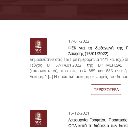
Σελίδες
17-01-2022
ΦΕΚ για τη διεξαγωγή της Π
Άσκησης (15/01/2022)
Δημοσιεύτηκε στις 15/1 με ημερομηνία 14/1 και ισχύ α
Τεύχος B’ 67/14.01.2022 της ΕΦΗΜΕΡΙΔΑΣ
(επισυνάπτεται), που στις σελ 885 και 886 αναφέ
Άσκηση: " [...] Η πρακτική άσκηση σε φορείς του δημο
διεξάγεται με φυσική παρουσία των φοιτητώ
ειδικότερους όρους κάθε προγράμματος σπουδών α΄
ΠΕΡΙΣΣΟΤΕΡΑ
ισχύοντα Κανονισμό Πρακτικής Άσκησης φοιτητών
υφίσταται. Στις περιπτώσεις, στις οποίες ο φορέ
παράλληλα, ως ειδική μορφή απασχόλησης και την 
εξαρτημένης εργασίας του εργαζόμενου με τη χρήση
15-12-2021
Λειτουργία Γραφείου Πρακτική
ΟΠΑ κατά τη διάρκεια των δια