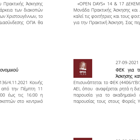
υ Πρακτικής Άσκησης
«OPEN DAYS» 14 & 17 ΔΕΚΕΜ
άρκεια των διακοπών
Μονάδα Πρακτικής Άσκησης και 
ων Χριστουγέννων, το
καλεί τις φοιτήτριες και τους φοι
Διασύνδεσης ΟΠΑ θα
για την Πρακτική Άσκηση. Σας πε
/12/2021 04/01/2022
17 Δεκεμβρίου 2021, από τις 12
 10:00 - 13:00 Σας
Αντωνιάδου*. Θέματα προς συζή
Αιτήσεις Φοιτητών Περίοδοι υ
Συμβουλές * Για τη συμμετοχ
προϋποθέσεις συμμετοχής στην 
αποφυγή διάδοσης του COVID-
27-09-2021
ονομικού
ΦΕΚ για τ
Άσκησης κα
9136/4.11.2021 Κοινής
Επισυνάπτεται το ΦΕΚ (4406/τ’Β
2022
, από την Πέμπτη 11
ΑΕΙ, όπου αναφέρεται ρητά η δι
:00 έως τις 16:00 η
παρουσία για το ακαδημαϊκό 
κεπτών στο κεντρικό
παρουσίας τους στους Φορείς Υπ
ί των οδών Τροίας 2,
ακολουθούν τα μέτρα προστασ
ε την επίδειξη των
εργαζόμενους του Φορέα Υποδοχή
εβαιώσεων COVID-19
ή β) βεβαίωση νόησης ή γ) 1 ή 2 
έγχου) με ταυτόχρονο
Υποδοχής, με δική τους δαπάν
αδημαϊκής κοινότητας
αναφέρεται: 3. Η πρακτική άσκ
τομέα διεξάγεται με φυσική