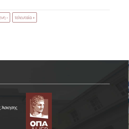
νικών ασκήσεων φοιτητών του τελευταίου
ν α' κύκλου Τμημάτων/Σχολών Επιστημών
νη ›
τελευταία »
ς Άσκησης