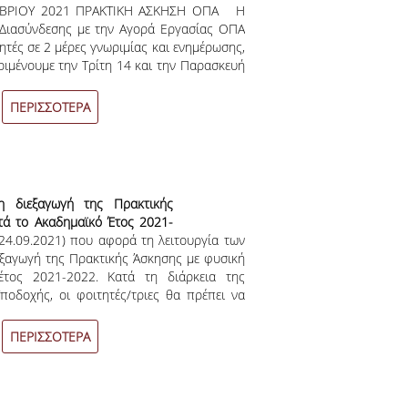
ΒΡΙΟΥ 2021 ΠΡΑΚΤΙΚΗ ΑΣΚΗΣΗ ΟΠΑ Η
Διασύνδεσης με την Αγορά Εργασίας ΟΠΑ
τητές σε 2 μέρες γνωριμίας και ενημέρωσης,
ριμένουμε την Τρίτη 14 και την Παρασκευή
.00 – 15.00, στο Φουαγιέ του Αμφιθεάτρου
τηση: Όροι και προϋποθέσεις συμμετοχής
ΠΕΡΙΣΣΟΤΕΡΑ
λοποίησης Πρακτικής Άσκησης Πρακτικές
ή στα Open Days ισχύουν οι όροι και
εκπαιδευτική διαδικασία (μέτρα για την
η διεξαγωγή της Πρακτικής
τά το Ακαδημαϊκό Έτος 2021-
/24.09.2021) που αφορά τη λειτουργία των
εξαγωγή της Πρακτικής Άσκησης με φυσική
έτος 2021-2022. Κατά τη διάρκεια της
οδοχής, οι φοιτητές/τριες θα πρέπει να
ίας που ισχύουν για τους υπόλοιπους
ς, δηλαδή α) πιστοποιητικό εμβολιασμού,
ΠΕΡΙΣΣΟΤΕΡΑ
rapid test, ανάλογα με το είδους του Φορέα
η. Συγκεκριμένα, στο άρθρο 2, παρ. 3
ηση σε φορείς του δημοσίου ή ιδιωτικού