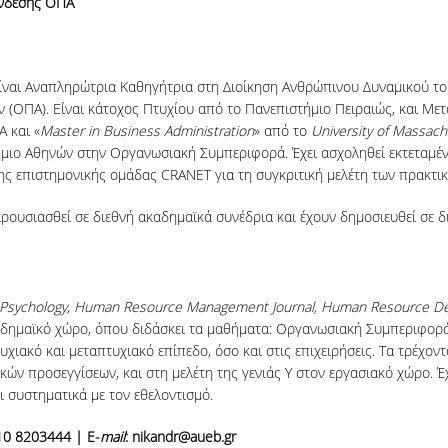
ύνδεσης ΟΠΑ
ίναι Αναπληρώτρια Καθηγήτρια στη Διοίκηση Ανθρώπινου Δυναμικού το
 (ΟΠΑ). Είναι κάτοχος Πτυχίου από το Πανεπιστήμιο Πειραιώς, και Μετ
Α και «
Master in Business Administration
» από το
University of Massac
μιο Αθηνών στην Οργανωσιακή Συμπεριφορά. Έχει ασχοληθεί εκτεταμέν
 της επιστημονικής ομάδας CRANET για τη συγκριτική μελέτη των πρακτι
ρουσιασθεί σε διεθνή ακαδημαϊκά συνέδρια και έχουν δημοσιευθεί σε δ
Psychology
,
Human
Resource
Management
Journal
,
Human
Resource
D
ακαδημαϊκό χώρο, όπου διδάσκει τα μαθήματα: Οργανωσιακή Συμπεριφορ
ιακό και μεταπτυχιακό επίπεδο, όσο και στις επιχειρήσεις. Τα τρέχοντ
κών προσεγγίσεων, και στη μελέτη της γενιάς Υ στον εργασιακό χώρο. 
 συστηματικά με τον εθελοντισμό.
210 8203444 |
Ε-
mail
:
nikandr@aueb.gr