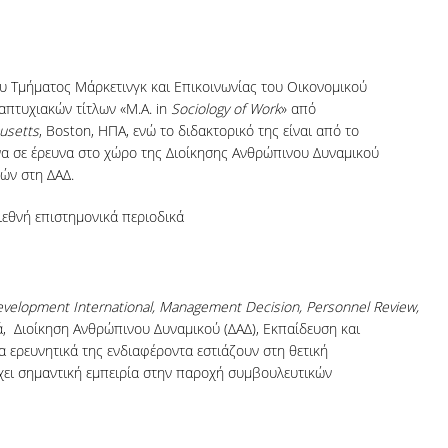
υ Τμήματος Μάρκετινγκ και Επικοινωνίας του Οικονομικού
απτυχιακών τίτλων «M.A. in
Sociology of Work
» από
husetts
, Boston, ΗΠΑ, ενώ το διδακτορικό της είναι από το
α σε έρευνα στο χώρο της Διοίκησης Ανθρώπινου Δυναμικού
κών στη ΔΑΔ.
ιεθνή επιστημονικά περιοδικά
evelopment
International
,
Management
Decision
,
Personnel
Review
,
ά, Διοίκηση Ανθρώπινου Δυναμικού (ΔΑΔ), Εκπαίδευση και
α ερευνητικά της ενδιαφέροντα εστιάζουν στη θετική
Έχει σημαντική εμπειρία στην παροχή συμβουλευτικών