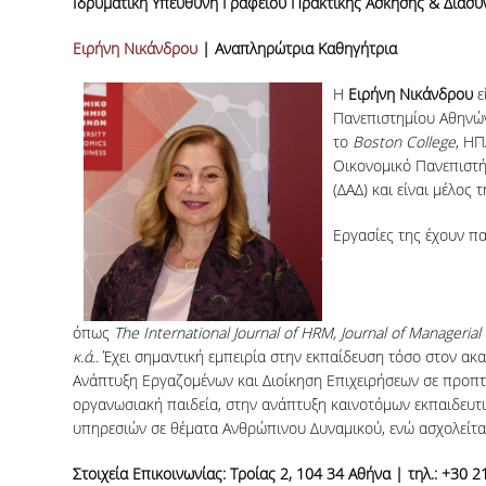
Ιδρυματική Υπεύθυνη Γραφείου Πρακτικής Άσκησης & Διασ
Ειρήνη Νικάνδρου
| Αναπληρώτρια Καθηγήτρια
Η
Ειρήνη Νικάνδρου
ε
Πανεπιστημίου Αθηνών
το
Boston College
, ΗΠ
Οικονομικό Πανεπιστή
(ΔΑΔ) και είναι μέλος
Εργασίες της έχουν πα
όπως
The
International
Journal
of
HRM
,
Journal
of
Managerial
κ.ά.
. Έχει σημαντική εμπειρία στην εκπαίδευση τόσο στον 
Ανάπτυξη Εργαζομένων και Διοίκηση Επιχειρήσεων σε προπτυχ
οργανωσιακή παιδεία, στην ανάπτυξη καινοτόμων εκπαιδευτι
υπηρεσιών σε θέματα Ανθρώπινου Δυναμικού, ενώ ασχολείται
Στοιχεία Επικοινωνίας:
Τροίας 2, 104 34 Αθήνα | τηλ.: +30 