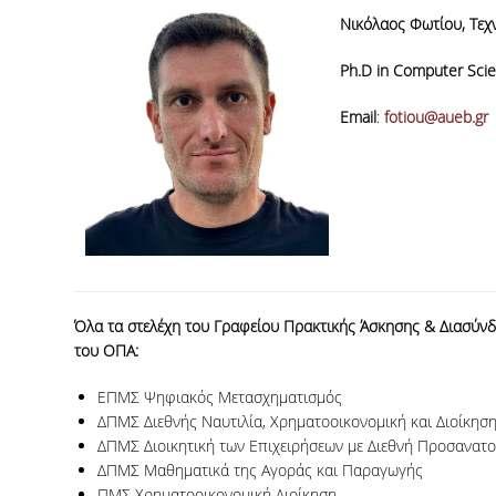
Νικόλαος Φωτίου, Τεχ
Ph.D in Computer Sci
Email
:
fotiou@aueb.gr
Όλα τα στελέχη του Γραφείου Πρακτικής Άσκησης & Διασύν
του ΟΠΑ:
EΠΜΣ Ψηφιακός Μετασχηματισμός
ΔΠΜΣ Διεθνής Ναυτιλία, Χρηματοοικονομική και Διοίκησ
ΔΠΜΣ Διοικητική των Επιχειρήσεων με Διεθνή Προσανατολ
ΔΠΜΣ Μαθηματικά της Αγοράς και Παραγωγής
ΠΜΣ Χρηματοοικονομική Διοίκηση