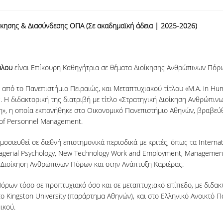
κησης & Διασύνδεσης ΟΠΑ (Σε ακαδημαϊκή άδεια | 2025-2026)
ύλου
είναι Επίκουρη Καθηγήτρια σε θέματα Διοίκησης Ανθρώπινων Πόρ
υ από το Πανεπιστήμιο Πειραιώς, και Μεταπτυχιακού τίτλου «M.A. in H
. Η διδακτορική της διατριβή με τίτλο «Στρατηγική Διοίκηση Ανθρώπιν
η», η οποία εκπονήθηκε στο Οικονομικό Πανεπιστήμιο Αθηνών, βραβεύ
 of Personnel Management.
μοσιευθεί σε διεθνή επιστημονικά περιοδικά με κριτές, όπως τα Intern
nagerial Psychology, New Technology Work and Employment, Management
ή Διοίκηση Ανθρώπινων Πόρων και στην Ανάπτυξη Καριέρας.
ων τόσο σε προπτυχιακό όσο και σε μεταπτυχιακό επίπεδο, με διδακτικ
ο Kingston University (παράρτημα Αθηνών), και στο Ελληνικό Ανοικτό 
ικού.