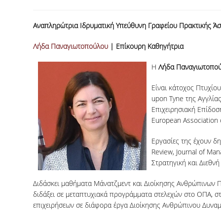
Αναπληρώτρια Ιδρυματική Υπεύθυνη Γραφείου Πρακτικής Άσ
Λήδα Παναγιωτοπούλου
| Επίκουρη Καθηγήτρια
Η
Λήδα Παναγιωτοπο
Είναι κάτοχος Πτυχίο
upon Tyne της Αγγλίας
Επιχειρησιακή Επίδοσ
European Association
Εργασίες της έχουν δη
Review, Journal of Ma
Στρατηγική και Διεθν
Διδάσκει μαθήματα Μάνατζμεντ και Διοίκησης Ανθρώπινων Πόρ
διδάξει σε μεταπτυχιακά προγράμματα στελεχών στο ΟΠΑ, στ
επιχειρήσεων σε διάφορα έργα Διοίκησης Ανθρώπινου Δυναμ