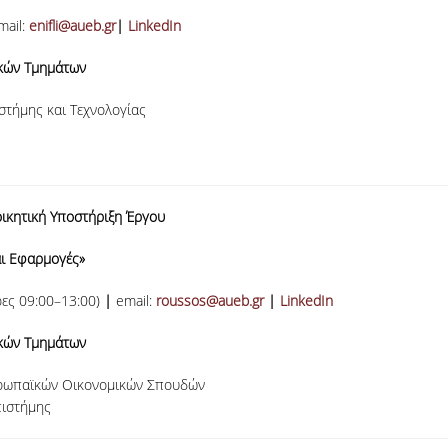
mail:
enifli@aueb.gr
|
LinkedIn
ακών Τμημάτων
στήμης και Τεχνολογίας
οικητική Υποστήριξη Έργου
ι Εφαρμογές
»
ες 09:00–13:00)
|
email:
roussos@aueb.gr
|
LinkedIn
ακών Τμημάτων
υρωπαϊκών Οικονομικών Σπουδών
πιστήμης