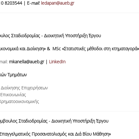
210 8203544 |
Ε-
mail
:
ledapan@aueb.gr
υλος Σταδιοδρομίας - Διοικητική Υποστήριξη Έργου
ονομικά και Διοίκηση» & MSc «Στατιστικές μέθοδοι στη κτηματαγορά
mail:
mkanella@aueb.gr |
LinkedIn
ακών Τμημάτων
Διοίκησης Επιχειρήσεων
 Επικοινωνίας
 Χρηματοοικονομικής
μβουλος Σταδιοδρομίας - Διοικητική Υποστήριξη Έργου
Επαγγελματικός Προσανατολισμός και Διά Βίου Μάθηση»