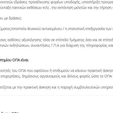
 φοιτητών (δράσεις προσέλκυσης φορέων υποδοχής, υποστήριξη προγρ
νταξη τακτικών εκθέσεων κτλ) , την εκπόνηση μελετών και την τήρηση σ
, με δράσεις:
ύματος/εποπτεία Φυσικού αντικειμένου / η στατιστική επεξεργασία τω
ήσιες εκθέσεις αξιολόγησης τόσο σε επίπεδο Τμήματος όσο και σε επίπε
στικών εκδηλώσεων, συναντήσεις Γ.Π.Α για διάχυση της πληροφορίας κ
τημίου ΟΠΑ είναι:
φοιτητές του ΟΠΑ που οφείλουν ή επιθυμούν να κάνουν πρακτική άσκησ
 επιχειρήσεις, δημόσιους οργανισμούς και άλλους φορείς ώστε το ΟΠΑ ν
ετίζεται με την πρακτική άσκηση και η παροχή συμβουλευτικών υπηρεσι