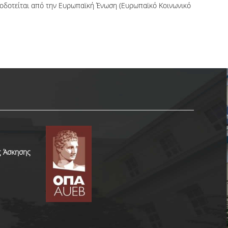
ατοδοτείται από την Ευρωπαϊκή Ένωση (Ευρωπαϊκό Κοινωνικό
ς Άσκησης