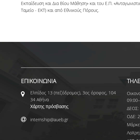
Εκπαίδευση και Δια Βίου Μάθηση» και του Ε.Π. «Ανταγωνιστ
Ταμείο - ΕΚΤ) και από Εθνικούς Πόρους.
ΕΠΙΚΟΙΝΩΝΙΑ
ΤΗΛ
Ελπίδος 13 (πεζόδρομος), 3ος όροφος, 104
Οικονο
34 Αθήνα
09:00–
Χάρτης πρόσβασης
ΔΕΟΣ: 
ΟΔΕ: 
internship@aueb.gr
Μάρκε
ΛοΧρη: