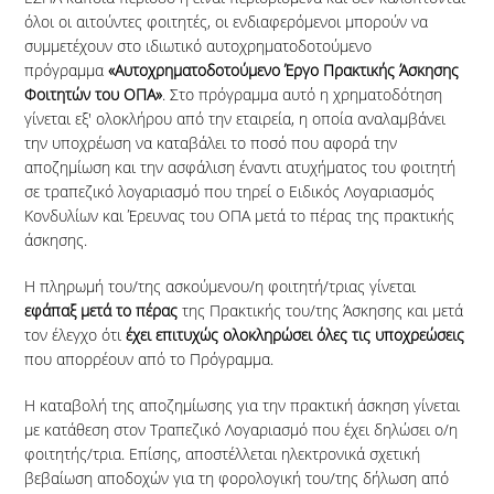
όλοι οι αιτούντες φοιτητές, οι ενδιαφερόμενοι μπορούν να
ΣΥΜΜΕΤΟΧΗΣ
συμμετέχουν στο ιδιωτικό αυτοχρηματοδοτούμενο
ΔΙΑΔΙΚΑΣΙΕΣ
πρόγραμμα
«Αυτοχρηματοδοτούμενο Έργο Πρακτικής Άσκησης
Φοιτητών του ΟΠΑ»
. Στο πρόγραμμα αυτό η χρηματοδότηση
ΑΠΟΓΡΑΦΗ ΕΦΚΑ
γίνεται εξ' ολοκλήρου από την εταιρεία, η οποία αναλαμβάνει
την υποχρέωση να καταβάλει το ποσό που αφορά την
ΑΠΟΖΗΜΙΩΣΗ ΦΟΙΤΗΤΩΝ
αποζημίωση και την ασφάλιση έναντι ατυχήματος του φοιτητή
σε τραπεζικό λογαριασμό που τηρεί ο Ειδικός Λογαριασμός
ΔΙΑΡΚΕΙΑ & ΠΕΡΙΟΔΟΙ
Κονδυλίων και Έρευνας του ΟΠΑ μετά το πέρας της πρακτικής
ΥΛΟΠΟΙΗΣΗΣ
άσκησης.
ΕΝΤΥΠΑ ΕΝΣΤΑΣΕΩΝ &
Η πληρωμή του/της ασκούμενου/η φοιτητή/τριας γίνεται
ΑΚΥΡΩΣΗΣ
εφάπαξ μετά το πέρας
της Πρακτικής του/της Άσκησης και μετά
τον έλεγχο ότι
έχει επιτυχώς ολοκληρώσει όλες τις υποχρεώσεις
ΦΟΡΕΙΣ ΑΠΑΣΧΟΛΗΣΗΣ
που απορρέουν από το Πρόγραμμα.
ΓΙΑ ΠΡΟΠΤΥΧΙΑΚΟΥΣ ΦΟΙΤΗΤΕΣ
Η καταβολή της αποζημίωσης για την πρακτική άσκηση γίνεται
με κατάθεση στον Τραπεζικό Λογαριασμό που έχει δηλώσει ο/η
ΓΙΑ ΜΕΤΑΠΤΥΧΙΑΚΟΥΣ ΦΟΙΤΗΤΕΣ
φοιτητής/τρια. Επίσης, αποστέλλεται ηλεκτρονικά σχετική
βεβαίωση αποδοχών για τη φορολογική του/της δήλωση από