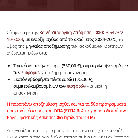
ΠΡΟΫΠΟΘΕΣΕΙΣ ΚΑΙ ΟΡΟΙ
ΣΥΜΜΕΤΟΧΗΣ
ΔΙΑΔΙΚΑΣΙΕΣ
Σύμφωνα με την
Κοινή Υπουργική Απόφαση – ΦΕΚ Β 5473/2-
10-2024
, με έναρξη ισχύος από το ακαδ. έτος 2024-2025,
το
ΑΠΟΓΡΑΦΗ ΕΦΚΑ
ύψος της
μηνιαίας αποζημίωσης
των ασκούμενων φοιτητών
ανέρχεται πλέον στα:
ΑΣΦΑΛΙΣΗ ΦΟΙΤΗΤΩΝ
Τριακόσια πενήντα ευρώ (350,00 €)
,
συμπεριλαμβανομένων
AΠΟΖΗΜΙΩΣΗ ΦΟΙΤΗΤΩΝ
των
εισφορών
για πλήρη απασχόληση
Εκατόν εβδομήντα πέντε ευρώ (175,00 €),
ΕΓΓΡΑΦΑ ΠΡΑΚΤΙΚΗΣ ΑΣΚΗΣΗΣ
συμπεριλαμβανομένων των
εισφορών
για μερική
απασχήληση
ΣΕΜΙΝΑΡΙΑ ΠΡΟΕΤΟΙΜΑΣΙΑΣ ΠΑ
H παραπάνω αποζημίωση ισχύει και για τα δύο προγράμματα
TESTIMONIALS ΦΟΙΤΗΤΩΝ
πρακτικής άσκησης του ΟΠΑ (ΕΣΠΑ & Αυτοχρηματοδοτούμενο
Έργο Πρακτικής Άσκησης Φοιτητών του ΟΠΑ)
ΜΕΤΑΠΤΥΧΙΑΚΟΙ ΦΟΙΤΗΤΕΣ
Υπενθυμίζουμε οτι σε περίπτωση που δεν υπάρχουν κονδύλια
ΕΣΠΑ κάποια περίοδο ή είναι περιορισμένα και δεν καλύπτονται
ΠΡΟΫΠΟΘΕΣΕΙΣ ΚΑΙ ΟΡΟΙ