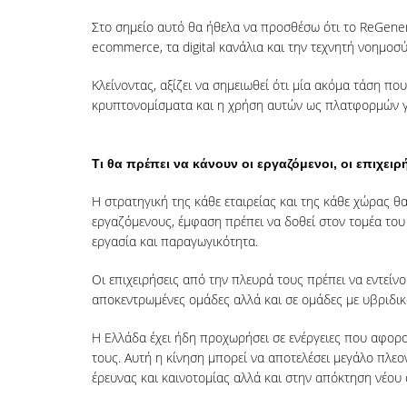
Στο σημείο αυτό θα ήθελα να προσθέσω ότι το ReGener
ecommerce, τα digital κανάλια και την τεχνητή νοημο
Κλείνοντας, αξίζει να σημειωθεί ότι μία ακόμα τάση πο
κρυπτονομίσματα και η χρήση αυτών ως πλατφορμών γι
Τι θα πρέπει να κάνουν οι εργαζόμενοι, οι επιχει
Η στρατηγική της κάθε εταιρείας και της κάθε χώρας θ
εργαζόμενους, έμφαση πρέπει να δοθεί στον τομέα του 
εργασία και παραγωγικότητα.
Οι επιχειρήσεις από την πλευρά τους πρέπει να εντείν
αποκεντρωμένες ομάδες αλλά και σε ομάδες με υβριδικ
Η Ελλάδα έχει ήδη προχωρήσει σε ενέργειες που αφορ
τους. Αυτή η κίνηση μπορεί να αποτελέσει μεγάλο πλεον
έρευνας και καινοτομίας αλλά και στην απόκτηση νέου