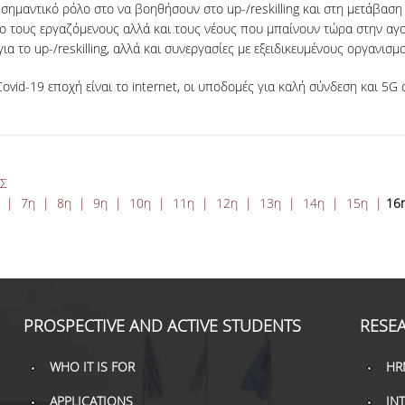
 σημαντικό ρόλο στο να βοηθήσουν στο up-/reskilling και στη μετάβαση
νο τους εργαζόμενους αλλά και τους νέους που μπαίνουν τώρα στην αγορ
 το up-/reskilling, αλλά και συνεργασίες με εξειδικευμένους οργανισ
vid-19 εποχή είναι το internet, οι υποδομές για καλή σύνδεση και 5G 
ΑΣ
η
|
7η
|
8η
|
9η
|
10η
|
11η
|
12η
|
13η
|
14η
|
15η
|
16
PROSPECTIVE AND ACTIVE STUDENTS
RESEA
WHO IT IS FOR
HR
APPLICATIONS
IN