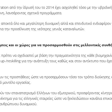
ation από την ίδρυσή του το 2014 έχει ασχοληθεί τόσο με την υβριδικ
σύνη, λανσάροντας σχετικά προγράμματα.
υ αποκτά όλο και μεγαλύτερη δυναμική αλλά και επενδυτικό ενδιαφέρον απ
α την προσέλκυση της νεότερης γενιάς καταναλωτών.
ρήσεις και οι χώρες για να προσαρμοσθούν στις μελλοντικές συνθ
α πρέπει να σχεδιαστεί με βάση την πραγματικότητα της κάθε βιομηχαν
up-/reskilling για την ανάπτυξη τους καθώς και στον αντίκτυπο που έχ
ουν τις προσπάθειες ώστε να προσαρμόσουν τόσο τον τρόπο διοίκησης ό
ό μοντέλο εργασίας.
ούν τον επαναπατρισμό Ελλήνων του εξωτερικού, προσφέροντας κίνητρα
έκτημα για τις ελληνικές εταιρείες ώστε να ξεκλειδώσουν κανάλια επικ
 ανθρώπινου δυναμικού.