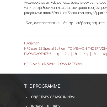
Αναφορικά με τις κυβερνήσεις, αυτές έχουν να παίξουν
να υποστηρίξουν και εκείνες με τον τρόπο τους όχι μό
μπορούν να αποτελέσουν επιδοτούμενα προγράμματα για
Τέλος, αναπόσπαστο κομμάτι της μετάβασης στη μετά Co
Πλοήγηση:
HRCases 23 Special Edition - ΤΟ ΜΕΛΛΟΝ ΤΗΣ ΕΡΓΑΣΙ
ΓΝΩΜΟΔΟΤΗΣΕΙΣ :
1η
|
2η
|
3η
|
4η
|
5η
|
6
HR Case Study Series | ΟΛΑ ΤΑ ΤΕΥΧΗ
THE PROGRAMME
OBJECTIVES OF MSC IN HRM
INFRASTRUCTURES