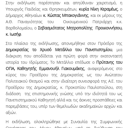
Στην εκδήλωση παρέστησαν και απηύθυναν χαιρετισμό, η
Υπουργός Παιδείας και Θρησκευμάτων,
κυρία Νίκη Κεραμέως
, ο
Δήμαρχος Αθηναίων
κ. Κώστας Μπακογιάννης
, και εκ μέρους της
Α.Θ. Παναγιότητας του Οικουμενικού Πατριάρχη κ.κ.
Βαρθολομαίου, ο
Σεβασμιότατος Μητροπολίτης Προικοννήσου,
κ. Ιωσήφ
.
Στο πλαίσιο της εκδήλωσης, απονεμήθηκε στον Πρόεδρο της
Δημοκρατίας το Χρυσό Μετάλλιο του Πανεπιστημίου
, μια
διάκριση που αποδίδεται για πρώτη φορά στην εκατονταετή
ιστορία του Ιδρύματος. Το Μετάλλιο επέδωσε ο
Πρύτανης του
ΟΠΑ, Καθηγητής Εμμανουήλ Γιακουμάκης
, αναφερόμενος στο
κύρος του Προέδρου της Δημοκρατίας ως του Ανώτατου
Πολιτειακού Θεσμού και στην ιδιαίτερη συνεισφορά της Α.Ε. του
Προέδρου της Δημοκρατίας, κ. Προκοπίου Παυλοπούλου, στη
διάδοση της επιστημονικής γνώσης υπό την ιδιότητά του ως
Πανεπιστημιακού Καθηγητή αλλά και τις άοκνες προσπάθειες και
παρεμβάσεις του, υπέρ των θεμελιωδών ακαδημαϊκών αρχών και
αξιών.
Η εκδήλωση, ολοκληρώθηκε με Συναυλία της Συμφωνικής
Ορχήστρας του Δήμου Αθηναίων, υπό τη διεύθυνση του