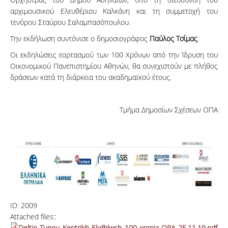
αρχιμουσικού Ελευθέριου Καλκάνη και τη συμμετοχή του
τενόρου Σταύρου Σαλαμπασόπουλου.
Την εκδήλωση συντόνισε ο δημοσιογράφος
Παύλος Τσίμας
.
Οι εκδηλώσεις εορτασμού των 100 Χρόνων από την Ίδρυση του
Οικονομικού Πανεπιστημίου Αθηνών, θα συνεχιστούν με πλήθος
δράσεων κατά τη διάρκεια του ακαδημαϊκού έτους.
Τμήμα Δημοσίων Σχέσεων ΟΠΑ
ID:
2009
Attached files::
Deltio-Tupou_Kentrikh-Ekdhlwsh_100-xronia-OPA_25.11.19.pdf