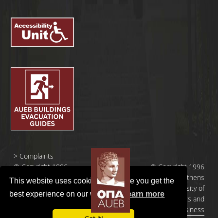
>
Complaints
© Copyright 1996
© Copyright 1996
- 2026 |
- 2026 | Athens
This website uses cookies to ensure you get the
Οικονομικό
University of
best experience on our website.
Learn more
Πανεπιστήμιο
Economics and
Αθηνών
Business