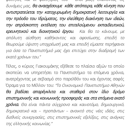
δυνάμεις μας,
θα ανασχέσουμε κάθε απόπειρα, κάθε κίνηση που
αντιστρατεύεται την κατοχυρωμένη δημοκρατική λειτουργία και
την πρόοδο του Ιδρύματος, την ελεύθερη διακίνηση των ιδεών,
την απρόσκοπτη εκτέλεση του επιτελούμενου εκπαιδευτικού,
ερευνητικού και διοικητικού έργου.
Και θα το κάνουμε, με
απόλυτη αίσθηση καθήκοντος και αφοσίωσης, επειδή το
θεωρούμε ύψιστη υποχρέωσή μας και επειδή είμαστε περήφανοι
για όσα το Πανεπιστήμιό μας έχει επιτύχει στην διαδρομή των
εκατό χρόνων του.”
Τέλος, ο κύριος Γιακουμάκης εξέθεσε το πλαίσιο αξιών το οποίο
σκοπεύει να υπηρετήσει το Πανεπιστήμιο τα επόμενα χρόνια,
ανατρέχοντας με σεβασμό στο παρελθόν του και έχοντας σαφές
Όραμα για το Μέλλον του:
“
T
ο Οικονομικό Πανεπιστήμιο Αθηνών
θα βαδίσει απαρέγκλιτα και σταθερά στον ίδιο δρόμο
επιστημονικής και κοινωνικής προσφοράς και στα επόμενα εκατό
χρόνια.
Θα είναι πάντα σύγχρονο και καινοτόμο, δημιουργικό,
δημοκρατικό και – προπάντων – ανοικτό στις νέες ιδέες, στις
διεθνείς συνεργασίες, στις επιστημονικές εξελίξεις, στις ανάγκες
της ελληνικής κοινωνίας.”