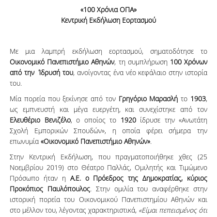
«100 Χρόνια ΟΠΑ»
Κεντρική Εκδήλωση Εορτασμού
Με μια λαμπρή εκδήλωση εορτασμού, σηματοδότησε το
Οικονομικό Πανεπιστήμιο Αθηνών
, τη συμπλήρωση
100 Χρόνων
από την Ίδρυσή του
, ανοίγοντας ένα νέο κεφάλαιο στην ιστορία
του.
Μία πορεία που ξεκίνησε από τον
Γρηγόριο Μαρασλή
το
1903
,
ως εμπνευστή και μέγα ευεργέτη, και συνεχίστηκε από τον
Ελευθέριο Βενιζέλο
, ο οποίος το
1920
ίδρυσε την «Ανωτάτη
Σχολή Εμπορικών Σπουδών», η οποία φέρει σήμερα την
επωνυμία
«Οικονομικό Πανεπιστήμιο Αθηνών»
.
Στην Κεντρική Εκδήλωση, που πραγματοποιήθηκε χθες (25
Νοεμβρίου 2019) στο Θέατρο Παλλάς, Ομιλητής και Τιμώμενο
Πρόσωπο ήταν η
Α.Ε. ο Πρόεδρος της Δημοκρατίας, κύριος
Προκόπιος Παυλόπουλος
. Στην ομιλία του αναφέρθηκε στην
ιστορική πορεία του Οικονομικού Πανεπιστημίου Αθηνών και
στο μέλλον του, λέγοντας χαρακτηριστικά,
«Είμαι πεπεισμένος ότι