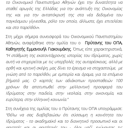
το Οικονομικό Πανεπιστήμιο Αθηνών έχει την δυνατότητα να
σταθεί αρωγός της Ελλάδας για την ανάπτυξη της Οικονομίας
της και για την ανταπόκρισή της στα νέα δεδομένα του
παγκόσμιου γίγνεσθαι, ρόλο τον οποίο, άλλωστε, έχει επιτελέσει
και στο παρελθόν»
.
Στη μέχρι σήμερα συνεισφορά του Οικονομικού Πανεπιστημίου
Αθηνών, αναφέρθηκε στην ομιλία του ο
Πρύτανης του ΟΠΑ,
Καθηγητής Εμμανουήλ Γιακουμάκης
. Όπως είπε χαρακτηριστικά,
“Η στάθμιση της εκατοντάχρονης ιστορίας του Ιδρύματος, χωρίς
αυτή να επιχειρείται με τις υπερβολές της αυταρέσκειας, αλλά με
ορθή και κριτική σκέψη, μας δίνει το έρεισμα να στοχαστούμε, με
γνώση από το παρελθόν, με εμπειρία και όραμα, για τα επόμενα
βήματά μας. Ο καρπός των αδιάκοπων προσπαθειών 100
χρόνων θα αποτυπωθεί στην μελλοντική προσφορά του
Ιδρύματος στην παιδεία, στην νεολαία, στην οικονομία, και
ευρύτερα, στην ελληνική κοινωνία.”
Στη συνέχεια της ομιλίας του ο Πρύτανης του ΟΠΑ υπογράμμισε:
“
Θέλω να σας διαβεβαιώσω ότι σύσσωμη η κοινότητα του
Ιδρύματος - το ακαδημαϊκό και το διοικητικό προσωπικό και οι
φοιτητές και οι φοιτήτριές του - όλοι μαζί, ενώνοντας τις