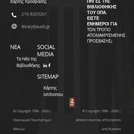
ΔΙ.Ο.ΒΙ.
ΠΗΓΕΣ ΤΗΣ
Χάρτης πρόσβασης
ΒΙΒΛΙΟΘΗΚΗΣ
ΤΟΥ ΟΠΑ.
Σ.Ε.Α.Β.
210-8203261
ΕΙΣΤΕ
ΕΝΗΜΕΡΟΙ ΓΙΑ
ΠΥΛΗ HEAL LINK
library@aueb.gr
ΤΟΝ ΤΡΟΠΟ
ΑΠΟΜΑΚΡΥΣΜΕΝΗΣ
ΜΟ.ΔΙ.Π.Α.Β.
;
ΠΡΟΣΒΑΣΗΣ
ΝΕΑ
SOCIAL
ΕΠΙΣΤΗΜΟΝΙΚΗ
MEDIA
ΕΠΙΚΟΙΝΩΝΗΣΗ
Τα Νέα της
Βιβλιοθήκης
SITEMAP
Χάρτης
Ιστότοπου
© Copyright 1996 - 2026 |
© Copyright 1996 - 2026 |
Οικονομικό Πανεπιστήμιο
Athens University of Economics
Αθηνών
and Business