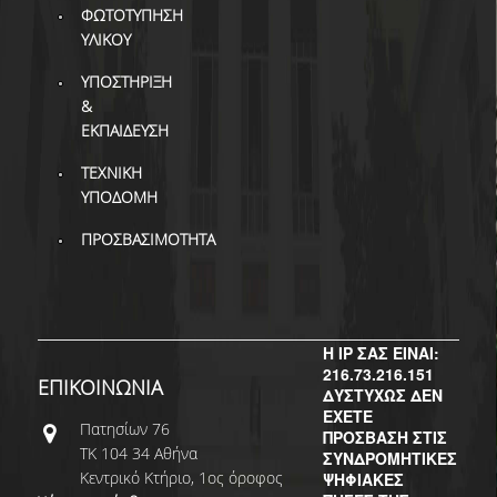
ΒΙΒΛΙΟΜΕΤΡΙΑ
ΦΩΤΟΤΥΠΗΣΗ
ΥΛΙΚΟΥ
WOS
ΥΠΟΣΤΗΡΙΞΗ
SCOPUS
&
ΕΚΠΑΙΔΕΥΣΗ
GOOGLE SCHOLAR
ΤΕΧΝΙΚΗ
MICROSOFT ACADEMIC
ΥΠΟΔΟΜΗ
SEARCH
ΠΡΟΣΒΑΣΙΜΟΤΗΤΑ
INCITES JOURNAL
CITATION REPORTS
ΑΚΑΔΗΜΑΪΚΗ ΓΩΝΙΑ
ΜΑΘΗΣΗΣ
Η IP ΣΑΣ ΕΙΝΑΙ:
216.73.216.151
ΕΠΙΚΟΙΝΩΝΙΑ
AUEB WEB ARCHIVE
ΔΥΣΤΥΧΩΣ ΔΕΝ
ΕΧΕΤΕ
Πατησίων 76
ΠΡΟΣΒΑΣΗ ΣΤΙΣ
ΣΥΝΕΡΓΕΙΕΣ
ΤΚ 104 34 Αθήνα
ΣΥΝΔΡΟΜΗΤΙΚΕΣ
Κεντρικό Κτήριο, 1ος όροφος
ΨΗΦΙΑΚΕΣ