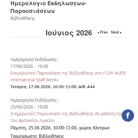
Ημερολογιο Εκδηλωσεων-
ΕΡΓΑ ΑΝΑΠΤΥΞΗΣ
Παρουσιάσεων
Βιβλιοθήκης
ΣΥΛΛΟΓΕΣ
Ιούνιος 2026
« Prev
Next »
ΕΝΤΥΠΕΣ ΣΥΛΛΟΓΕΣ
ΨΗΦΙΑΚΕΣ ΠΗΓΕΣ
Ημερομηνία Εκδήλωσης:
ΚΕΝΤΡΑ ΤΕΚΜΗΡΙΩΣΗΣ
17/06/2026 - 10:30
Ενημερωτική Παρουσίαση της Βιβλιοθήκης στο «12th AUEB
Κ.Ε.Τ
International Staff Week»
ΟΟΣΑ
Τετάρτη, 17.06.2026, 10:30-11:00, Αίθ. Α44
Π.Ο.Τ
Ημερομηνία Εκδήλωσης:
25/06/2026 - 10:00
Ενημερωτική Παρουσίαση της Βιβλιοθήκης σε μαθητές/τριες
ΥΠΗΡΕΣΙΕΣ
του Αρσακείου Λυκείου
Πέμπτη, 25.06.2026, 10:00-11:00, χώρος Κέντρων
ΑΝΑΓΝΩΣΤΗΡΙΟ
Τεκμηρίωσης Βιβλιοθήκης