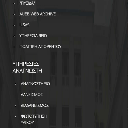
ΒΙΒΛΙΟΜΕΤΡΙΑ
"ΠΥΞΙΔΑ"
WOS
AUEB WEB ARCHIVE
ILSAS
SCOPUS
ΥΠΗΡΕΣΙΑ RFID
GOOGLE SCHOLAR
ΠΟΛΙΤΙΚΗ ΑΠΟΡΡΗΤΟΥ
MICROSOFT ACADEMIC
SEARCH
ΥΠΗΡΕΣΙΕΣ
INCITES JOURNAL
ΑΝΑΓΝΩΣΤΗ
CITATION REPORTS
ΑΝΑΓΝΩΣΤΗΡΙΟ
ΑΚΑΔΗΜΑΪΚΗ ΓΩΝΙΑ
ΜΑΘΗΣΗΣ
ΔΑΝΕΙΣΜΟΣ
AUEB WEB ARCHIVE
ΔΙΑΔΑΝΕΙΣΜΟΣ
ΣΥΝΕΡΓΕΙΕΣ
ΦΩΤΟΤΥΠΗΣΗ
ΥΛΙΚΟΥ