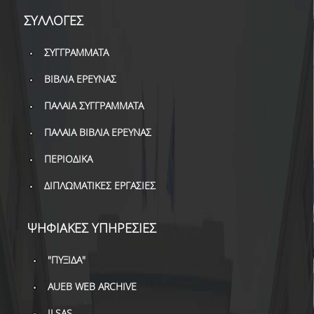
ΒΙΒΛΙΟΜΕΤΡΙΑ
ΣΥΛΛΟΓΕΣ
WOS
ΣΥΓΓΡΑΜΜΑΤΑ
SCOPUS
ΒΙΒΛΙΑ ΕΡΕΥΝΑΣ
GOOGLE SCHOLAR
ΠΑΛΑΙΑ ΣΥΓΓΡΑΜΜΑΤΑ
MICROSOFT ACADEMIC
ΠΑΛΑΙΑ ΒΙΒΛΙΑ ΕΡΕΥΝΑΣ
SEARCH
ΠΕΡΙΟΔΙΚΑ
INCITES JOURNAL
CITATION REPORTS
ΔΙΠΛΩΜΑΤΙΚΕΣ ΕΡΓΑΣΙΕΣ
ΑΚΑΔΗΜΑΪΚΗ ΓΩΝΙΑ
ΜΑΘΗΣΗΣ
ΨΗΦΙΑΚΕΣ ΥΠΗΡΕΣΙΕΣ
AUEB WEB ARCHIVE
"ΠΥΞΙΔΑ"
ΣΥΝΕΡΓΕΙΕΣ
AUEB WEB ARCHIVE
ILSAS