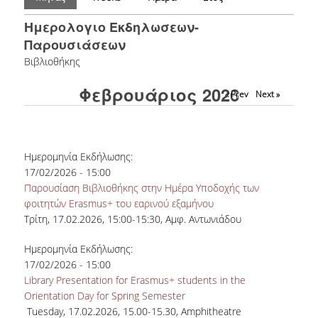
ΕΡΓΑ ΑΝΑΠΤΥΞΗΣ
Ημερολογιο Εκδηλωσεων-
Παρουσιάσεων
ΣΥΛΛΟΓΕΣ
Βιβλιοθήκης
ΕΝΤΥΠΕΣ ΣΥΛΛΟΓΕΣ
Φεβρουάριος 2026
« Prev
Next »
ΨΗΦΙΑΚΕΣ ΠΗΓΕΣ
ΚΕΝΤΡΑ ΤΕΚΜΗΡΙΩΣΗΣ
Ημερομηνία Εκδήλωσης:
Κ.Ε.Τ
17/02/2026 - 15:00
Παρουσίαση Βιβλιοθήκης στην Ημέρα Υποδοχής των
ΟΟΣΑ
φοιτητών Erasmus+ του εαρινού εξαμήνου
Τρίτη, 17.02.2026, 15:00-15:30, Αμφ. Αντωνιάδου
Π.Ο.Τ
Ημερομηνία Εκδήλωσης:
ΥΠΗΡΕΣΙΕΣ
17/02/2026 - 15:00
Library Presentation for Erasmus+ students in the
Orientation Day for Spring Semester
ΑΝΑΓΝΩΣΤΗΡΙΟ
Tuesday, 17.02.2026, 15.00-15.30, Amphitheatre