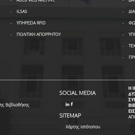
ILSAS
ΔΙ
ΥΠΗΡΕΣΙΑ RFID
ΦΩ
ΠΟΛΙΤΙΚΗ ΑΠΟΡΡΗΤΟΥ
ΥΠ
ΤΕ
ΠΡ
Η I
SOCIAL MEDIA
ΔΥ
ΣΥ
της Βιβλιοθήκης
ΒΙ
ΕΙ
SITEMAP
ΑΠ
Χάρτης Ιστότοπου