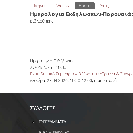
Πρωτεύουσες καρτέλες
Μήνας
Weeks
Ημέρα
(ενεργή καρτέλα)
Έτος
Ημερολογιο Εκδηλωσεων-Παρουσιά
Βιβλιοθήκης
Ημερομηνία Εκδήλωσης:
27/04/2026 - 10:30
Εκπαιδευτικό Σεμινάριο – Β΄Ενότητα «Έρευνα & Συγγρ
Δευτέρα, 27.04.2026, 10:30-12:00, διαδικτυακά
ΣΥΛΛΟΓΕΣ
ΣΥΓΓΡΑΜΜΑΤΑ
ΒΙΒΛΙΑ ΕΡΕΥΝΑΣ