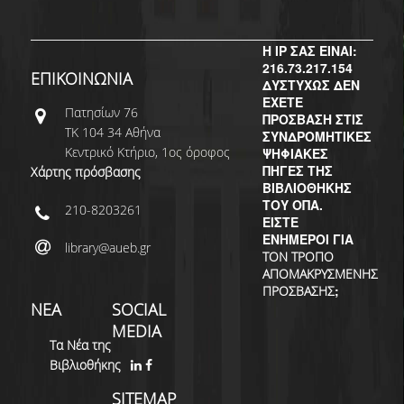
ΔΙ.Ο.ΒΙ.
Σ.Ε.Α.Β.
Η IP ΣΑΣ ΕΙΝΑΙ:
216.73.217.154
ΠΥΛΗ HEAL LINK
ΕΠΙΚΟΙΝΩΝΙΑ
ΔΥΣΤΥΧΩΣ ΔΕΝ
ΕΧΕΤΕ
Πατησίων 76
ΜΟ.ΔΙ.Π.Α.Β.
ΠΡΟΣΒΑΣΗ ΣΤΙΣ
ΤΚ 104 34 Αθήνα
ΣΥΝΔΡΟΜΗΤΙΚΕΣ
ΕΠΙΣΤΗΜΟΝΙΚΗ
Κεντρικό Κτήριο, 1ος όροφος
ΨΗΦΙΑΚΕΣ
ΕΠΙΚΟΙΝΩΝΗΣΗ
ΠΗΓΕΣ ΤΗΣ
Χάρτης πρόσβασης
ΒΙΒΛΙΟΘΗΚΗΣ
ΤΟΥ ΟΠΑ.
210-8203261
ΕΙΣΤΕ
ΕΝΗΜΕΡΟΙ ΓΙΑ
library@aueb.gr
ΤΟΝ ΤΡΟΠΟ
ΑΠΟΜΑΚΡΥΣΜΕΝΗΣ
;
ΠΡΟΣΒΑΣΗΣ
ΝΕΑ
SOCIAL
MEDIA
Τα Νέα της
Βιβλιοθήκης
SITEMAP