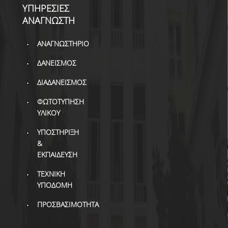
ΒΙΒΛΙΟΜΕΤΡΙΑ
ΥΠΗΡΕΣΙΕΣ
ΑΝΑΓΝΩΣΤΗ
WOS
ΑΝΑΓΝΩΣΤΗΡΙΟ
SCOPUS
ΔΑΝΕΙΣΜΟΣ
GOOGLE SCHOLAR
ΔΙΑΔΑΝΕΙΣΜΟΣ
MICROSOFT ACADEMIC
SEARCH
ΦΩΤΟΤΥΠΗΣΗ
ΥΛΙΚΟΥ
INCITES JOURNAL
CITATION REPORTS
ΥΠΟΣΤΗΡΙΞΗ
&
ΑΚΑΔΗΜΑΪΚΗ ΓΩΝΙΑ
ΕΚΠΑΙΔΕΥΣΗ
ΜΑΘΗΣΗΣ
ΤΕΧΝΙΚΗ
AUEB WEB ARCHIVE
ΥΠΟΔΟΜΗ
ΣΥΝΕΡΓΕΙΕΣ
ΠΡΟΣΒΑΣΙΜΟΤΗΤΑ