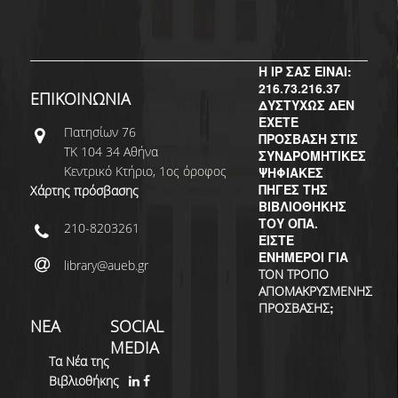
ΔΙ.Ο.ΒΙ.
Σ.Ε.Α.Β.
Η IP ΣΑΣ ΕΙΝΑΙ:
ΠΥΛΗ HEAL LINK
216.73.216.37
ΕΠΙΚΟΙΝΩΝΙΑ
ΔΥΣΤΥΧΩΣ ΔΕΝ
ΜΟ.ΔΙ.Π.Α.Β.
ΕΧΕΤΕ
Πατησίων 76
ΠΡΟΣΒΑΣΗ ΣΤΙΣ
ΕΠΙΣΤΗΜΟΝΙΚΗ
ΤΚ 104 34 Αθήνα
ΣΥΝΔΡΟΜΗΤΙΚΕΣ
ΕΠΙΚΟΙΝΩΝΗΣΗ
Κεντρικό Κτήριο, 1ος όροφος
ΨΗΦΙΑΚΕΣ
ΠΗΓΕΣ ΤΗΣ
Χάρτης πρόσβασης
ΒΙΒΛΙΟΘΗΚΗΣ
ΤΟΥ ΟΠΑ.
210-8203261
ΕΙΣΤΕ
ΕΝΗΜΕΡΟΙ ΓΙΑ
library@aueb.gr
ΤΟΝ ΤΡΟΠΟ
ΑΠΟΜΑΚΡΥΣΜΕΝΗΣ
;
ΠΡΟΣΒΑΣΗΣ
ΝΕΑ
SOCIAL
MEDIA
Τα Νέα της
Βιβλιοθήκης