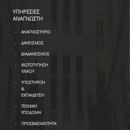
ΒΙΒΛΙΟΜΕΤΡΙΑ
ΥΠΗΡΕΣΙΕΣ
WOS
ΑΝΑΓΝΩΣΤΗ
SCOPUS
ΑΝΑΓΝΩΣΤΗΡΙΟ
GOOGLE SCHOLAR
ΔΑΝΕΙΣΜΟΣ
MICROSOFT ACADEMIC
ΔΙΑΔΑΝΕΙΣΜΟΣ
SEARCH
ΦΩΤΟΤΥΠΗΣΗ
INCITES JOURNAL
ΥΛΙΚΟΥ
CITATION REPORTS
ΥΠΟΣΤΗΡΙΞΗ
ΑΚΑΔΗΜΑΪΚΗ ΓΩΝΙΑ
&
ΜΑΘΗΣΗΣ
ΕΚΠΑΙΔΕΥΣΗ
AUEB WEB ARCHIVE
ΤΕΧΝΙΚΗ
ΥΠΟΔΟΜΗ
ΣΥΝΕΡΓΕΙΕΣ
ΠΡΟΣΒΑΣΙΜΟΤΗΤΑ