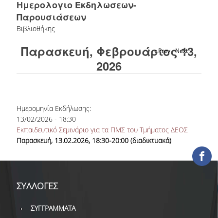
Ημερολογιο Εκδηλωσεων-
ΕΡΓΑ ΑΝΑΠΤΥΞΗΣ
Παρουσιάσεων
Βιβλιοθήκης
ΣΥΛΛΟΓΕΣ
Παρασκευή, Φεβρουάριος 13,
« Prev
Next »
ΕΝΤΥΠΕΣ ΣΥΛΛΟΓΕΣ
2026
ΨΗΦΙΑΚΕΣ ΠΗΓΕΣ
ΚΕΝΤΡΑ ΤΕΚΜΗΡΙΩΣΗΣ
Ημερομηνία Εκδήλωσης:
Κ.Ε.Τ
13/02/2026 - 18:30
Εκπαιδευτικό Σεμινάριο για τα ΠΜΣ του Τμήματος ΔΕΟΣ
ΟΟΣΑ
Παρασκευή, 13.02.2026, 18:30-20:00 (διαδικτυακά)
Π.Ο.Τ
ΥΠΗΡΕΣΙΕΣ
ΣΥΛΛΟΓΕΣ
ΑΝΑΓΝΩΣΤΗΡΙΟ
ΣΥΓΓΡΑΜΜΑΤΑ