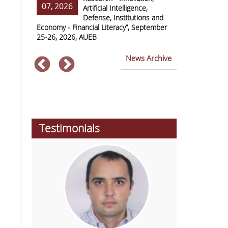
07, 2026
07, 2026
ss Europe
Artificial Intelligence,
Defense, Institutions and
Economy - Financial Literacy”, September
of Economics 
25-26, 2026, AUEB
2026
News Archive
Testimonials