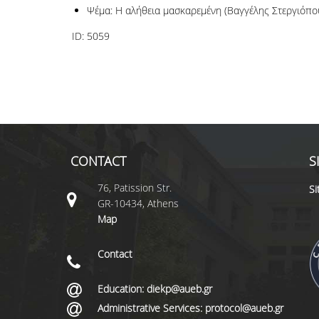
Ψέμα: Η αλήθεια μασκαρεμένη (Βαγγέλης Στεργιόπο
ID:
5059
CONTACT
S
76, Patission Str.
S
GR-10434, Athens
Map
Contact
Education: diekp@aueb.gr
Administrative Services: protocol@aueb.gr