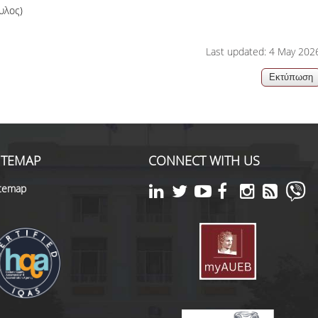
υλος)
Last updated: 4 May 202
ITEMAP
CONNECT WITH US
itemap