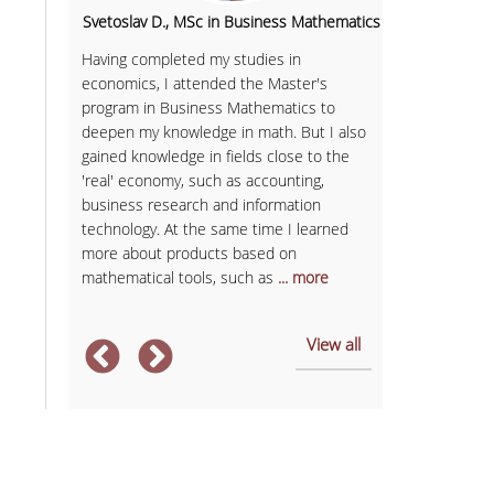
hipping,
Svetoslav D., MSc in Business Mathematics
Igor B.
Having completed my studies in
economics, I attended the Master's
I would charac
 'd say I
program in Business Mathematics to
programme as 
ing more
deepen my knowledge in math. But I also
extroversion 
 academic
gained knowledge in fields close to the
important rol
overed
'real' economy, such as accounting,
opportunity t
soft and
business research and information
and professiona
ject are
technology. At the same time I learned
and company p
more about products based on
the external 
mathematical tools, such as
... more
association's i
View all