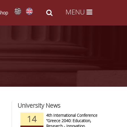
shop
University News
nd Arts -
4th International Conference
14
09
al Access
“Greece 2040: Education,
Research - Innovation,