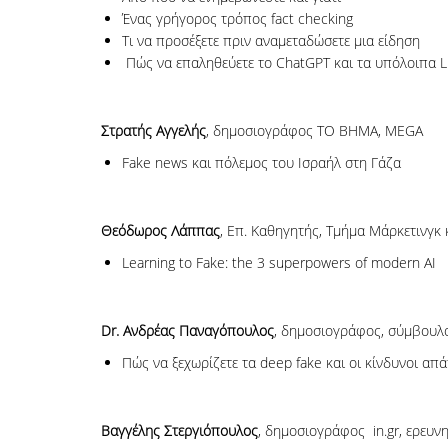
Ένας γρήγορος τρόπος fact checking
Τι να προσέξετε πριν αναμεταδώσετε μια είδηση
Πώς να επαληθεύετε το ChatGPT και τα υπόλοιπα LLM
Στρατής Αγγελής
, δημοσιογράφος ΤΟ ΒΗΜΑ, MEGA
Fake news και πόλεμος του Ισραήλ στη Γάζα
Θεόδωρος Λάππας
, Επ. Καθηγητής, Τμήμα Μάρκετινγκ 
Learning to Fake: the 3 superpowers of modern AI
Dr. Ανδρέας Παναγόπουλος
, δημοσιογράφος, σύμβουλο
Πώς να ξεχωρίζετε τα deep fake και οι κίνδυνοι απ
Βαγγέλης Στεργιόπουλος
, δημοσιογράφος in.gr, ερευν