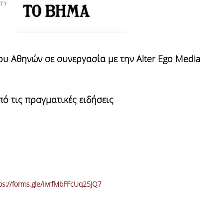
Marco B., MSc in International S
Finance & Management
If I look back and think about my
experience with the MSc in ISFM, I
υ Αθηνών σε συνεργασία με την Alter
Ego
Media
would definitely do it again. Noth
than this have given me a mix of
knowledge and experience. I disc
new horizons while enhancing my 
ό τις πραγματικές ειδήσεις
hard skills. Professors of each sub
well prepared and able to capture
students' interests as
... more
ps://forms.gle/iivrfMbFFcUq25JQ7