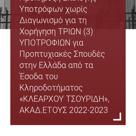
Όργανα Διοίκησης
Υποτρόφων χωρίς
Διαγωνισμό για τη
Σύνθεση Διοικητικού Συμβουλίου Φοιτητικής Λέσχης ΟΠΑ
Χορήγηση ΤΡΙΩΝ (3)
Πρακτικά Δ.Σ.
ΥΠΟΤΡΟΦΙΩΝ για
Υπηρεσίες Φοιτητικής Λέσχης Ο.Π.Α
Προπτυχιακές Σπουδές
στην Ελλάδα από τα
Οικονομικές - Διοικητικές Υπηρεσίες & Υπηρεσίες Σίτισης
Έσοδα του
Υπηρεσίες Στέγασης & Υγειονομικές Υπηρεσίες
Κληροδοτήματος
Υπηρεσίες Πολιτισμού & Αθλητισμού & Εκμάθησης Ξένων Γλωσσών
«ΚΛΕΑΡΧΟΥ ΤΣΟΥΡΙΔΗ»,
ΑΚΑΔ.ΕΤΟΥΣ 2022-2023
Φωτογραφικό Αρχείο
Σίτιση - Στέγαση