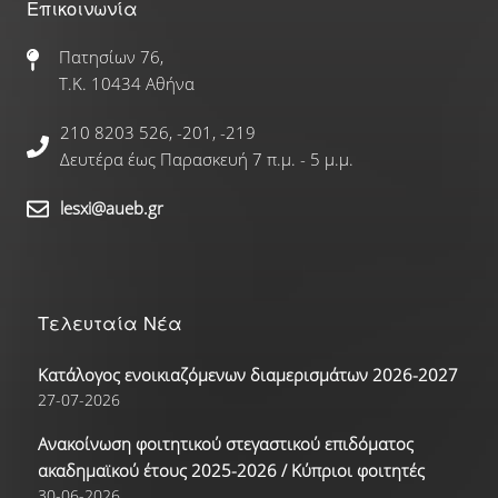
Επικοινωνία
Γαλλικά
Πατησίων 76,
Τ.Κ. 10434 Αθήνα
Γερμανικά
210 8203 526, -201, -219
Ισπανικά
Δευτέρα έως Παρασκευή 7 π.μ. - 5 μ.μ.
Ρώσικα
lesxi@aueb.gr
Δραστηριότητες
Αθλητικές Δραστηριότητες
Τελευταία Νέα
Κατάλογος ενοικιαζόμενων διαμερισμάτων 2026-2027
Πολιτιστικές Δραστηριότητες
27-07-2026
Νέα
Ανακοίνωση φοιτητικού στεγαστικού επιδόματος
ακαδημαϊκού έτους 2025-2026 / Κύπριοι φοιτητές
30-06-2026
Επικοινωνία