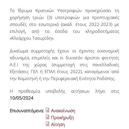
Το Ίδρυμα Κρατικών Υποτροφιών προκηρύσσει τη
Δικαιούχοι, Προϋποθέσεις & Δικαιολογητικά
χορήγηση τριών (3) υποτροφιών για προπτυχιακές
σπουδές στο εσωτερικό (ακαδ. έτους 2022-2023) με
Σίτισης
επιλογή, από τα έσοδα του κληροδοτήματος
«Κλεάρχου Τσουρίδη».
Στέγασης
Δικαίωμα συμμετοχής έχουν οι έχοντες οικονομική
Διαδικασία Ηλεκτρονικής Αίτησης
αδυναμία, επιμελείς και ει δυνατόν άριστοι φοιτητές
Α.Ε.Ι της χώρας (συμμετοχή στις πανελλαδικές
Αποτελέσματα
Εξετάσεις ΓΕΛ ή ΕΠΑΛ έτους 2022), καταγόμενοι από
την Κομοτηνή ή την Περιφερειακή Ενότητα Ροδόπης.
Σίτισης
H προθεσμία υποβολής αιτήσεων λήγει στις
10/05/2024
Στέγασης
Επισυναπτόμενα:
Ανακοίνωση
Εστιατόριο
Προκήρυξη
Αίτηση
Φοιτητική Εστία Αθηνών