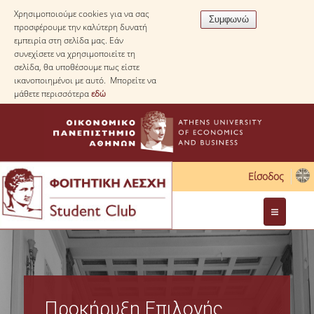
Χρησιμοποιούμε cookies για να σας
προσφέρουμε την καλύτερη δυνατή
εμπειρία στη σελίδα μας. Εάν
συνεχίσετε να χρησιμοποιείτε τη
σελίδα, θα υποθέσουμε πως είστε
ικανοποιημένοι με αυτό. Μπορείτε να
μάθετε περισσότερα
εδώ
Είσοδος
Διοίκηση
Νομοθεσία
Προκήρυξη Επιλογής