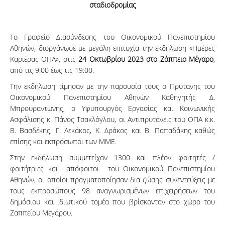
σταδιοδρομίας
Το Γραφείο Διασύνδεσης του Οικονομικού Πανεπιστημίου
Αθηνών, διοργάνωσε με μεγάλη επιτυχία την εκδήλωση «Ημέρες
Καριέρας ΟΠΑ», στις
24 Οκτωβρίου 2023 στο Ζάππειο Μέγαρο
,
από τις 9:00 έως τις 19:00.
Την εκδήλωση τίμησαν με την παρουσία τους ο Πρύτανης του
Οικονομικού Πανεπιστημίου Αθηνών Καθηγητής Δ.
Μπρουραντώνης, ο Υφυπουργός Εργασίας και Κοινωνικής
Ασφάλισης κ. Πάνος Τσακλόγλου, οι Αντιπρυτάνεις του ΟΠΑ κ.κ.
Β. Βασδέκης, Γ. Λεκάκος, Κ. Δράκος και Β. Παπαδάκης καθώς
επίσης και εκπρόσωποι των ΜΜΕ.
Στην εκδήλωση συμμετείχαν 1300 και πλέον φοιτητές /
φοιτήτριες και απόφοιτοι του Οικονομικού Πανεπιστημίου
Αθηνών, οι οποίοι πραγματοποίησαν δια ζώσης συνεντεύξεις με
τους εκπροσώπους 98 αναγνωρισμένων επιχειρήσεων του
δημόσιου και ιδιωτικού τομέα που βρίσκονταν στο χώρο του
Ζαππείου Μεγάρου.