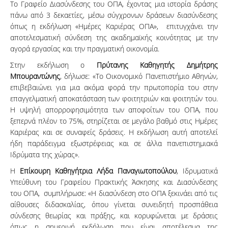
Το Γραφείο Διασύνδεσης του ΟΠΑ, έχοντας μια ιστορία δράσης
πάνω από 3 δεκαετίες, μέσω σύγχρονων δράσεων διασύνδεσης
όπως η εκδήλωση «Ημέρες Καριέρας ΟΠΑ», επιτυγχάνει την
αποτελεσματική σύνδεση της ακαδημαϊκής κοινότητας με την
αγορά εργασίας και την πραγματική οικονομία.
Στην εκδήλωση ο
Πρύτανης Καθηγητής Δημήτρης
Μπουραντώνης
, δήλωσε: «Το Οικονομικό Πανεπιστήμιο Αθηνών,
επιβεβαιώνει για μια ακόμα φορά την πρωτοπορία του στην
επαγγελματική αποκατάσταση των φοιτητριών και φοιτητών του.
Η υψηλή απορροφησιμότητα των αποφοίτων του ΟΠΑ, που
ξεπερνά πλέον το 75%, στηρίζεται σε μεγάλο βαθμό στις Ημέρες
Καριέρας και σε συναφείς δράσεις. Η εκδήλωση αυτή αποτελεί
ήδη παράδειγμα εξωστρέφειας και σε άλλα πανεπιστημιακά
Ιδρύματα της χώρας».
Η
Επίκουρη Καθηγήτρια Λήδα Παναγιωτοπούλου
, Ιδρυματικά
Υπεύθυνη του Γραφείου Πρακτικής Άσκησης και Διασύνδεσης
του ΟΠΑ, συμπλήρωσε: «Η διασύνδεση στο ΟΠΑ ξεκινάει από τις
αίθουσες διδασκαλίας, όπου γίνεται συνειδητή προσπάθεια
σύνδεσης θεωρίας και πράξης, και κορυφώνεται με δράσεις
όπως η σημερινή εκδήλωση που είναι αποτέλεσμα της