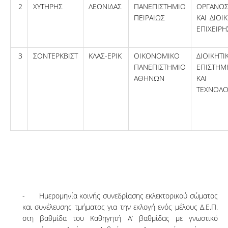
2
ΧΥΤΗΡΗΣ
ΛΕΩΝΙΔΑΣ
ΠΑΝΕΠΙΣΤΗΜΙΟ
ΟΡΓΑΝΩ
ΠΕΙΡΑΙΩΣ
ΚΑΙ ΔΙΟΙ
ΕΠΙΧΕΙΡ
3
ΣΟΝΤΕΡΚΒΙΣΤ
ΚΛΑΣ-ΕΡΙΚ
ΟΙΚΟΝΟΜΙΚΟ
ΔΙΟΙΚΗΤΙ
ΠΑΝΕΠΙΣΤΗΜΙΟ
ΕΠΙΣΤΗΜ
ΑΘΗΝΩΝ
ΚΑΙ
ΤΕΧΝΟΛΟ
- Ημερομηνία κοινής συνεδρίασης εκλεκτορικού σώματος
και συνέλευσης τμήματος για την εκλογή ενός μέλους Δ.Ε.Π.
στη βαθμίδα του Καθηγητή Α’ βαθμίδας με γνωστικό