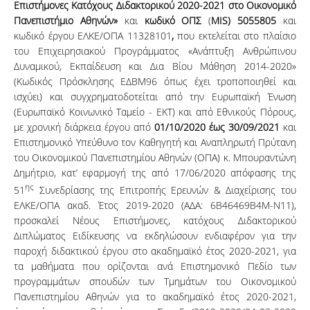
Επιστήμονες Κατόχους Διδακτορικού 2020-2021 στο Οικονομικό
Πανεπιστήμιο Αθηνών»
και
κωδικό ΟΠΣ
(
MIS) 5055805
και
κωδικό έργου ΕΛΚΕ/ΟΠΑ 11328101
,
που εκτελείται στο πλαίσιο
του Επιχειρησιακού Προγράμματος «Ανάπτυξη Ανθρώπινου
Δυναμικού, Εκπαίδευση και Δια Βίου Μάθηση 2014-2020»
(Κωδικός Πρόσκλησης ΕΔΒΜ96 όπως έχει τροποποιηθεί και
ισχύει) και συγχρηματοδοτείται από την Ευρωπαϊκή Ένωση
(Ευρωπαϊκό Κοινωνικό Ταμείο - ΕΚΤ) και από Εθνικούς Πόρους,
με χρονική διάρκεια έργου από
01/10/2020 έως 30/09/2021
και
Επιστημονικό Υπεύθυνο τον Καθηγητή και Αναπληρωτή Πρύτανη
του Οικονομικού Πανεπιστημίου Αθηνών (ΟΠΑ) κ. Μπουραντώνη
Δημήτριο, κατ’ εφαρμογή της από 17/06/2020 απόφασης της
ης
51
Συνεδρίασης της Επιτροπής Ερευνών & Διαχείρισης του
ΕΛΚΕ/ΟΠΑ ακαδ. Έτος 2019-2020 (ΑΔΑ: 6Β46469Β4Μ-Ν11),
προσκαλεί Νέους Επιστήμονες, κατόχους Διδακτορικού
Διπλώματος Ειδίκευσης να εκδηλώσουν ενδιαφέρον για την
παροχή διδακτικού έργου στο ακαδημαϊκό έτος 2020-2021, για
τα μαθήματα που ορίζονται ανά Επιστημονικό Πεδίο των
προγραμμάτων σπουδών των Τμημάτων του Οικονομικού
Πανεπιστημίου Αθηνών για το ακαδημαϊκό έτος 2020-2021,