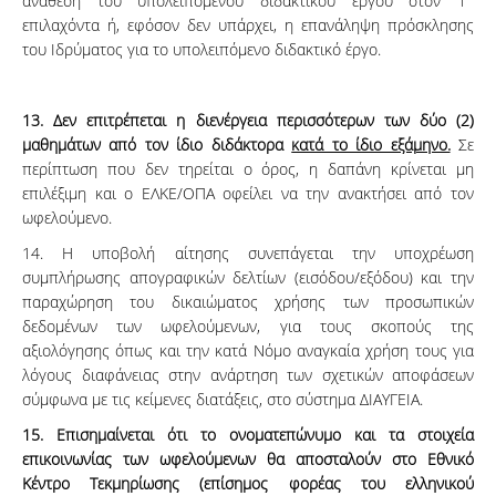
ανάθεση του υπολειπόμενου διδακτικού έργου στον 1
επιλαχόντα ή, εφόσον δεν υπάρχει, η επανάληψη πρόσκλησης
του Ιδρύματος για το υπολειπόμενο διδακτικό έργο.
13. Δεν επιτρέπεται η διενέργεια περισσότερων των δύο (2)
μαθημάτων από τον ίδιο διδάκτορα
κατά το ίδιο εξάμηνο.
Σε
περίπτωση που δεν τηρείται ο όρος, η δαπάνη κρίνεται μη
επιλέξιμη και ο ΕΛΚΕ/ΟΠΑ οφείλει να την ανακτήσει από τον
ωφελούμενο.
14. Η υποβολή αίτησης συνεπάγεται την υποχρέωση
συμπλήρωσης απογραφικών δελτίων (εισόδου/εξόδου) και την
παραχώρηση του δικαιώματος χρήσης των προσωπικών
δεδομένων των ωφελούμενων, για τους σκοπούς της
αξιολόγησης όπως και την κατά Νόμο αναγκαία χρήση τους για
λόγους διαφάνειας στην ανάρτηση των σχετικών αποφάσεων
σύμφωνα με τις κείμενες διατάξεις, στο σύστημα ΔΙΑΥΓΕΙΑ.
15. Επισημαίνεται ότι το ονοματεπώνυμο και τα στοιχεία
επικοινωνίας των ωφελούμενων θα αποσταλούν στο Εθνικό
Κέντρο Τεκμηρίωσης (επίσημος φορέας του ελληνικού