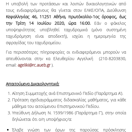
Η υποβολή των προτάσεων και λοιπών δικαιολογητικών από
τους ενδιαφερόμενους θα γίνεται στον ΕΛΚΕ/ΟΠΑ, Διεύθυνση
Κεφαλληνίας 46, 11251 Αθήνα, πρωτόκολλο-1ος όροφος, έως
την Τρίτη 14 Ιουλίου 2020, ώρα 16:00.
Εάν ο φάκελος
υποψηφιότητας υποβληθεί ταχυδρομικά (μόνο συστημένη
ταχυδρόμηση είναι αποδεκτή), ισχύει η ημερομηνία της
σφραγίδας του ταχυδρομείου.
Για περισσότερες πληροφορίες οι ενδιαφερόμενοι μπορούν να
απευθύνονται στην κα Ελευθερίου Αγγελική (210-8203830,
email:
ageliki@rc.aueb.gr
).
Απαιτούμενα Δικαιολογητικά:
Αίτηση Συμμετοχής ανά Επιστημονικό Πεδίο (Παράρτημα Α’).
Πρόταση σχεδιαγράμματος διδασκαλίας μαθήματος, για κάθε
μάθημα του αιτούμενου Επιστημονικού Πεδίου.
Υπεύθυνη Δήλωση Ν. 1599/1986 (Παράρτημα Γ’), στην οποία
δηλώνεται ότι ο/η υποψήφιος/α:
Έλαβε γνώση των όρων της παρούσας πρόσκλησης