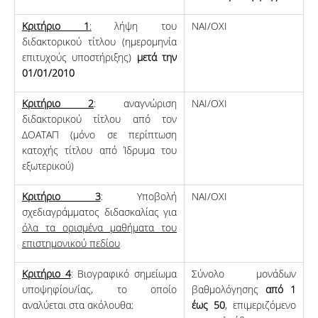
Κριτήριο 1
:
λήψη του
ΝΑΙ/ΟΧΙ
διδακτορικού τίτλου (ημερομηνία
επιτυχούς υποστήριξης)
μετά την
01/01/2010
Κριτήριο 2
: αναγνώριση
ΝΑΙ/ΟΧΙ
διδακτορικού τίτλου από τον
ΔΟΑΤΑΠ (μόνο σε περίπτωση
κατοχής τίτλου από Ίδρυμα του
εξωτερικού)
Κριτήριο 3
: Υποβολή
ΝΑΙ/ΟΧΙ
σχεδιαγράμματος διδασκαλίας για
όλα τα ορισμένα μαθήματα του
επιστημονικού πεδίου
Κριτήριο 4
: Βιογραφικό σημείωμα
Σύνολο μονάδων
υποψηφίου/ίας, το οποίο
βαθμολόγησης
από 1
αναλύεται στα ακόλουθα:
έως 50
, επιμεριζόμενο