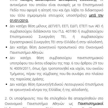
αντικείμενο του οποίου είναι συναφές με το Επιστημονικό
Πεδίο που αφορά η αίτησή του και έχει λάβει το διδακτορικό
του τίτλο (ημερομηνία επιτυχούς υποστήριξης)
μετά την
01/01/2010.
Δεν κατέχει θέση μέλους ΔΕΠ/ΕΠ, ΕΕΠ, ΕΔΙΠ, ΕΤΕΠ των ΑΕΙ ή
συμβασιούχου διδάσκοντα του Π.Δ. 407/80 ή συμβασιούχου
Επιστημονικού Συνεργάτη ΤΕΙ, ή συμβασιούχου
Εργαστηριακού Συνεργάτη ΤΕΙ στην Ελλάδα ή στην αλλοδαπή.
Δεν κατέχει θέση Διοικητικού προσωπικού στο Οικονομικό
Πανεπιστήμιο Αθηνών.
Δεν κατέχει θέση συμβασιούχου πανεπιστημιακού
υποτρόφου του έκτου εδαφίου της παρ. 6 του άρθρου 29 του
Ν. 4009/2011, όπως έχει τροποποιηθεί και ισχύει, του οικείου
Τμήματος, πέραν της σύμβασης που θα συνάψει στο πλαίσιο
της παρούσας Δράσης.
Δεν κατέχει θέση Ερευνητή/Ειδικού Λειτουργικού Επιστήμονα
σε ερευνητικά κέντρα της Ελλάδας ή της αλλοδαπής.
2. Οι υποψήφιοι/ες που θα επιλεχθούν θα απασχοληθούν στο
Οικονομικό Πανεπιστήμιο Αθηνών ως
Πανεπιστημιακοί