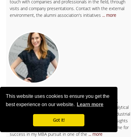
touch with companies and professionals in the field, through
visits and company presentations. Contact with the external
environment, the alumni association's initiatives
... more
Anastasia R., MSc in Economic Theory
This website uses cookies to ensure you get the
The MSc in Economic Theory enabled me to build strong
best experience on our website.
Learn more
foundation in theoretical economics and sharpen my analytical
skills. More specifically, courses like Microeconomics, Industrial
Got it!
Organization and Corporate Finance not only gave me insights
on corporate strategy and business tools, they also set me for
success in my MBA pursuit in one of the
... more