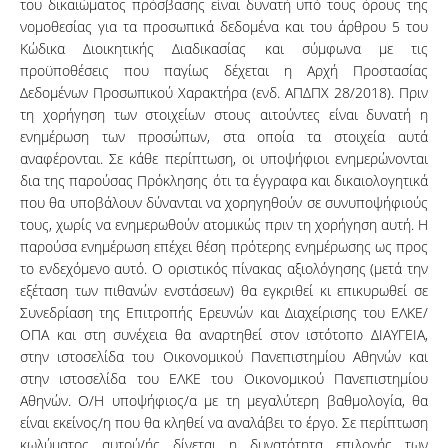
του δικαιώματος πρόσβασης είναι δυνατή υπό τους όρους της
νομοθεσίας για τα προσωπικά δεδομένα και του άρθρου 5 του
Κώδικα Διοικητικής Διαδικασίας και σύμφωνα με τις
προϋποθέσεις που παγίως δέχεται η Αρχή Προστασίας
Δεδομένων Προσωπικού Χαρακτήρα (ενδ. ΑΠΔΠΧ 28/2018). Πριν
τη χορήγηση των στοιχείων στους αιτούντες είναι δυνατή η
ενημέρωση των προσώπων, στα οποία τα στοιχεία αυτά
αναφέρονται. Σε κάθε περίπτωση, οι υποψήφιοι ενημερώνονται
δια της παρούσας Πρόκλησης ότι τα έγγραφα και δικαιολογητικά
που θα υποβάλουν δύνανται να χορηγηθούν σε συνυποψήφιούς
τους, χωρίς να ενημερωθούν ατομικώς πριν τη χορήγηση αυτή. Η
παρούσα ενημέρωση επέχει θέση πρότερης ενημέρωσης ως προς
το ενδεχόμενο αυτό. Ο οριστικός πίνακας αξιολόγησης (μετά την
εξέταση των πιθανών ενστάσεων) θα εγκριθεί κι επικυρωθεί σε
Συνεδρίαση της Επιτροπής Ερευνών και Διαχείρισης του ΕΛΚΕ/
ΟΠΑ και στη συνέχεια θα αναρτηθεί στον ιστότοπο ΔΙΑΥΓΕΙΑ,
στην ιστοσελίδα του Οικονομικού Πανεπιστημίου Αθηνών και
στην ιστοσελίδα του ΕΛΚΕ του Οικονομικού Πανεπιστημίου
Αθηνών. Ο/Η υποψήφιος/α με τη μεγαλύτερη βαθμολογία, θα
είναι εκείνος/η που θα κληθεί να αναλάβει το έργο. Σε περίπτωση
κωλύματος αυτού/ής δίνεται η δυνατότητα επιλογής των