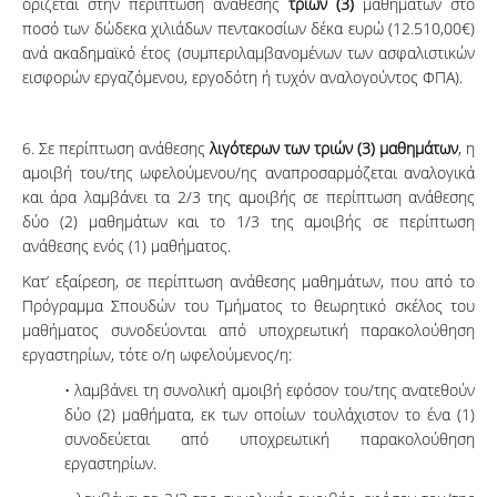
ορίζεται στην περίπτωση ανάθεσης
τριών (3)
μαθημάτων στο
ποσό των δώδεκα χιλιάδων πεντακοσίων δέκα ευρώ (12.510,00€)
ανά ακαδημαϊκό έτος (συμπεριλαμβανομένων των ασφαλιστικών
εισφορών εργαζόμενου, εργοδότη ή τυχόν αναλογούντος ΦΠΑ).
6. Σε περίπτωση ανάθεσης
λιγότερων των τριών (3) μαθημάτων
, η
αμοιβή του/της ωφελούμενου/ης αναπροσαρμόζεται αναλογικά
και άρα λαμβάνει τα 2/3 της αμοιβής σε περίπτωση ανάθεσης
δύο (2) μαθημάτων και το 1/3 της αμοιβής σε περίπτωση
ανάθεσης ενός (1) μαθήματος.
Κατ’ εξαίρεση, σε περίπτωση ανάθεσης μαθημάτων, που από το
Πρόγραμμα Σπουδών του Τμήματος το θεωρητικό σκέλος του
μαθήματος συνοδεύονται από υποχρεωτική παρακολούθηση
εργαστηρίων, τότε ο/η ωφελούμενος/η:
• λαμβάνει τη συνολική αμοιβή εφόσον του/της ανατεθούν
δύο (2) μαθήματα, εκ των οποίων τουλάχιστον το ένα (1)
συνοδεύεται από υποχρεωτική παρακολούθηση
εργαστηρίων.