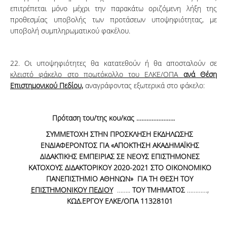
επιτρέπεται μόνο μέχρι την παρακάτω οριζόμενη λήξη της
προθεσμίας υποβολής των προτάσεων υποψηφιότητας, με
υποβολή συμπληρωματικού φακέλου.
22. Οι υποψηφιότητες θα κατατεθούν ή θα αποσταλούν σε
κλειστό φάκελο στο πρωτόκολλο του ΕΛΚΕ/ΟΠΑ
ανά Θέση
Επιστημονικού Πεδίου,
αναγράφοντας εξωτερικά στο φάκελο:
Πρόταση του/της κου/κας …………………..
ΣΥΜΜΕΤΟΧΗ ΣΤΗΝ ΠΡΟΣΚΛΗΣΗ ΕΚΔΗΛΩΣΗΣ
ΕΝΔΙΑΦΕΡΟΝΤΟΣ ΓΙΑ
«ΑΠΟΚΤΗΣΗ ΑΚΑΔΗΜΑΪΚΗΣ
ΔΙΔΑΚΤΙΚΗΣ ΕΜΠΕΙΡΙΑΣ ΣΕ ΝΕΟΥΣ ΕΠΙΣΤΗΜΟΝΕΣ
ΚΑΤΟΧΟΥΣ ΔΙΔΑΚΤΟΡΙΚΟΥ 2020-2021 ΣΤΟ ΟΙΚΟΝΟΜΙΚΟ
ΠΑΝΕΠΙΣΤΗΜΙΟ ΑΘΗΝΩΝ»
ΓΙΑ ΤΗ ΘΕΣΗ ΤΟΥ
ΕΠΙΣΤΗΜΟΝΙΚΟΥ ΠΕΔΙΟΥ
……..
ΤΟΥ ΤΜΗΜΑΤΟΣ
…………,
ΚΩΔ.ΕΡΓΟΥ ΕΛΚΕ/ΟΠΑ 11328101