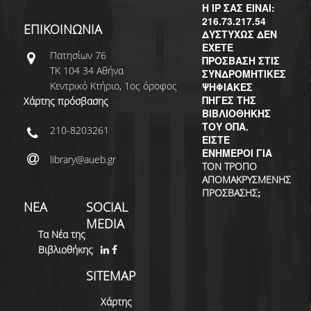
ΔΙ.Ο.ΒΙ.
Η IP ΣΑΣ ΕΙΝΑΙ:
216.73.217.54
ΕΠΙΚΟΙΝΩΝΙΑ
Σ.Ε.Α.Β.
ΔΥΣΤΥΧΩΣ ΔΕΝ
ΕΧΕΤΕ
Πατησίων 76
ΠΥΛΗ HEAL LINK
ΠΡΟΣΒΑΣΗ ΣΤΙΣ
ΤΚ 104 34 Αθήνα
ΣΥΝΔΡΟΜΗΤΙΚΕΣ
Κεντρικό Κτήριο, 1ος όροφος
ΨΗΦΙΑΚΕΣ
ΜΟ.ΔΙ.Π.Α.Β.
ΠΗΓΕΣ ΤΗΣ
Χάρτης πρόσβασης
ΒΙΒΛΙΟΘΗΚΗΣ
ΕΠΙΣΤΗΜΟΝΙΚΗ
ΤΟΥ ΟΠΑ.
ΕΠΙΚΟΙΝΩΝΗΣΗ
210-8203261
ΕΙΣΤΕ
ΕΝΗΜΕΡΟΙ ΓΙΑ
library@aueb.gr
ΤΟΝ ΤΡΟΠΟ
ΑΠΟΜΑΚΡΥΣΜΕΝΗΣ
;
ΠΡΟΣΒΑΣΗΣ
ΝΕΑ
SOCIAL
MEDIA
Τα Νέα της
Βιβλιοθήκης
SITEMAP
Χάρτης