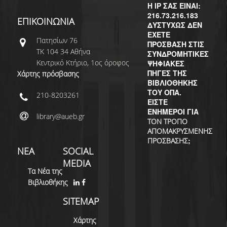
ΔΙ.Ο.ΒΙ.
Η IP ΣΑΣ ΕΙΝΑΙ:
216.73.216.183
ΕΠΙΚΟΙΝΩΝΙΑ
Σ.Ε.Α.Β.
ΔΥΣΤΥΧΩΣ ΔΕΝ
ΕΧΕΤΕ
Πατησίων 76
ΠΥΛΗ HEAL LINK
ΠΡΟΣΒΑΣΗ ΣΤΙΣ
ΤΚ 104 34 Αθήνα
ΣΥΝΔΡΟΜΗΤΙΚΕΣ
Κεντρικό Κτήριο, 1ος όροφος
ΨΗΦΙΑΚΕΣ
ΜΟ.ΔΙ.Π.Α.Β.
ΠΗΓΕΣ ΤΗΣ
Χάρτης πρόσβασης
ΒΙΒΛΙΟΘΗΚΗΣ
ΕΠΙΣΤΗΜΟΝΙΚΗ
ΤΟΥ ΟΠΑ.
ΕΠΙΚΟΙΝΩΝΗΣΗ
210-8203261
ΕΙΣΤΕ
ΕΝΗΜΕΡΟΙ ΓΙΑ
library@aueb.gr
ΤΟΝ ΤΡΟΠΟ
ΑΠΟΜΑΚΡΥΣΜΕΝΗΣ
;
ΠΡΟΣΒΑΣΗΣ
ΝΕΑ
SOCIAL
MEDIA
Τα Νέα της
Βιβλιοθήκης
SITEMAP
Χάρτης