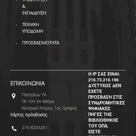
ΒΙΒΛΙΟΜΕΤΡΙΑ
&
ΕΚΠΑΙΔΕΥΣΗ
WOS
ΤΕΧΝΙΚΗ
SCOPUS
ΥΠΟΔΟΜΗ
GOOGLE SCHOLAR
ΠΡΟΣΒΑΣΙΜΟΤΗΤΑ
MICROSOFT ACADEMIC
SEARCH
INCITES JOURNAL
Η IP ΣΑΣ ΕΙΝΑΙ:
CITATION REPORTS
216.73.216.196
ΕΠΙΚΟΙΝΩΝΙΑ
ΔΥΣΤΥΧΩΣ ΔΕΝ
ΑΚΑΔΗΜΑΪΚΗ ΓΩΝΙΑ
ΕΧΕΤΕ
Πατησίων 76
ΜΑΘΗΣΗΣ
ΠΡΟΣΒΑΣΗ ΣΤΙΣ
ΤΚ 104 34 Αθήνα
ΣΥΝΔΡΟΜΗΤΙΚΕΣ
AUEB WEB ARCHIVE
Κεντρικό Κτήριο, 1ος όροφος
ΨΗΦΙΑΚΕΣ
ΠΗΓΕΣ ΤΗΣ
Χάρτης πρόσβασης
ΒΙΒΛΙΟΘΗΚΗΣ
ΣΥΝΕΡΓΕΙΕΣ
ΤΟΥ ΟΠΑ.
210-8203261
ΕΙΣΤΕ