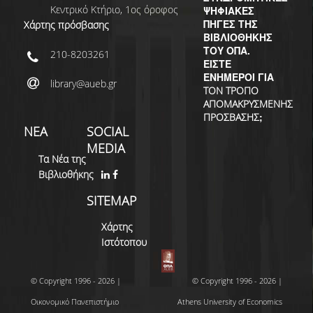
ΔΙ.Ο.ΒΙ.
Κεντρικό Κτήριο, 1ος όροφος
ΨΗΦΙΑΚΕΣ
ΠΗΓΕΣ ΤΗΣ
Χάρτης πρόσβασης
Σ.Ε.Α.Β.
ΒΙΒΛΙΟΘΗΚΗΣ
ΤΟΥ ΟΠΑ.
210-8203261
ΠΥΛΗ HEAL LINK
ΕΙΣΤΕ
ΕΝΗΜΕΡΟΙ ΓΙΑ
library@aueb.gr
ΜΟ.ΔΙ.Π.Α.Β.
ΤΟΝ ΤΡΟΠΟ
ΑΠΟΜΑΚΡΥΣΜΕΝΗΣ
ΕΠΙΣΤΗΜΟΝΙΚΗ
;
ΠΡΟΣΒΑΣΗΣ
ΝΕΑ
SOCIAL
ΕΠΙΚΟΙΝΩΝΗΣΗ
MEDIA
Τα Νέα της
Βιβλιοθήκης
SITEMAP
Χάρτης
Ιστότοπου
© Copyright 1996 - 2026 |
© Copyright 1996 - 2026 |
Οικονομικό Πανεπιστήμιο
Athens University of Economics