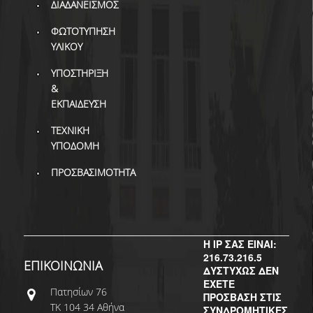
ΒΙΒΛΙΟΜΕΤΡΙΑ
ΔΙΑΔΑΝΕΙΣΜΟΣ
ΦΩΤΟΤΥΠΗΣΗ
WOS
ΥΛΙΚΟΥ
SCOPUS
ΥΠΟΣΤΗΡΙΞΗ
&
GOOGLE SCHOLAR
ΕΚΠΑΙΔΕΥΣΗ
MICROSOFT ACADEMIC
ΤΕΧΝΙΚΗ
SEARCH
ΥΠΟΔΟΜΗ
INCITES JOURNAL
ΠΡΟΣΒΑΣΙΜΟΤΗΤΑ
CITATION REPORTS
ΑΚΑΔΗΜΑΪΚΗ ΓΩΝΙΑ
ΜΑΘΗΣΗΣ
Η IP ΣΑΣ ΕΙΝΑΙ:
AUEB WEB ARCHIVE
216.73.216.5
ΕΠΙΚΟΙΝΩΝΙΑ
ΔΥΣΤΥΧΩΣ ΔΕΝ
ΣΥΝΕΡΓΕΙΕΣ
ΕΧΕΤΕ
Πατησίων 76
ΠΡΟΣΒΑΣΗ ΣΤΙΣ
ΤΚ 104 34 Αθήνα
ΣΥΝΔΡΟΜΗΤΙΚΕΣ