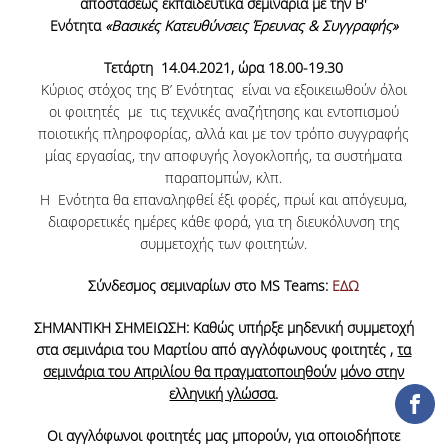
αποστάσεως εκπαιδευτικά σεμινάρια με την Β'
ΕΡΓΑ ΑΝΑΠΤΥΞΗΣ
Ενότητα
«Βασικές Κατευθύνσεις Έρευνας & Συγγραφής»
Τετάρτη 14.04.2021, ώρα 18.00-19.30
ΣΥΛΛΟΓΕΣ
Κύριος στόχος της Β’ Ενότητας είναι να εξοικειωθούν όλοι
οι φοιτητές με τις τεχνικές αναζήτησης και εντοπισμού
ΕΝΤΥΠΕΣ ΣΥΛΛΟΓΕΣ
ποιοτικής πληροφορίας, αλλά και με τον τρόπο συγγραφής
μίας εργασίας, την αποφυγής λογοκλοπής, τα συστήματα
ΨΗΦΙΑΚΕΣ ΠΗΓΕΣ
παραπομπών, κλπ.
Η Ενότητα θα επαναληφθεί έξι φορές, πρωί και απόγευμα,
ΚΕΝΤΡΑ ΤΕΚΜΗΡΙΩΣΗΣ
διαφορετικές ημέρες κάθε φορά, για τη διευκόλυνση της
Κ.Ε.Τ
συμμετοχής των φοιτητών.
ΟΟΣΑ
Σύνδεσμος σεμιναρίων στο
MS Teams
:
ΕΔΩ
Π.Ο.Τ
ΣΗΜΑΝΤΙΚΗ ΣΗΜΕΙΩΣΗ: Καθώς υπήρξε μηδενική συμμετοχή
στα σεμινάρια του Μαρτίου από αγγλόφωνους φοιτητές ,
τα
ΥΠΗΡΕΣΙΕΣ
σεμινάρια του Απριλίου θα πραγματοποιηθούν
μόνο στην
ελληνική γλώσσα
.
ΑΝΑΓΝΩΣΤΗΡΙΟ
Οι αγγλόφωνοι φοιτητές μας μπορούν, για οποιοδήποτε