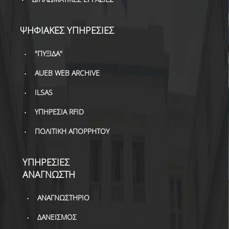
ΒΙΒΛΙΟΜΕΤΡΙΑ
WOS
ΨΗΦΙΑΚΕΣ ΥΠΗΡΕΣΙΕΣ
SCOPUS
"ΠΥΞΙΔΑ"
GOOGLE SCHOLAR
AUEB WEB ARCHIVE
MICROSOFT ACADEMIC
ILSAS
SEARCH
ΥΠΗΡΕΣΙΑ RFID
INCITES JOURNAL
CITATION REPORTS
ΠΟΛΙΤΙΚΗ ΑΠΟΡΡΗΤΟΥ
ΑΚΑΔΗΜΑΪΚΗ ΓΩΝΙΑ
ΜΑΘΗΣΗΣ
ΥΠΗΡΕΣΙΕΣ
ΑΝΑΓΝΩΣΤΗ
AUEB WEB ARCHIVE
ΑΝΑΓΝΩΣΤΗΡΙΟ
ΣΥΝΕΡΓΕΙΕΣ
ΔΑΝΕΙΣΜΟΣ