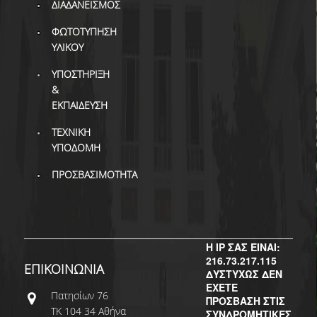
ΒΙΒΛΙΟΜΕΤΡΙΑ
ΔΙΑΔΑΝΕΙΣΜΟΣ
ΦΩΤΟΤΥΠΗΣΗ
WOS
ΥΛΙΚΟΥ
SCOPUS
ΥΠΟΣΤΗΡΙΞΗ
&
GOOGLE SCHOLAR
ΕΚΠΑΙΔΕΥΣΗ
MICROSOFT ACADEMIC
ΤΕΧΝΙΚΗ
SEARCH
ΥΠΟΔΟΜΗ
INCITES JOURNAL
ΠΡΟΣΒΑΣΙΜΟΤΗΤΑ
CITATION REPORTS
ΑΚΑΔΗΜΑΪΚΗ ΓΩΝΙΑ
ΜΑΘΗΣΗΣ
Η IP ΣΑΣ ΕΙΝΑΙ:
AUEB WEB ARCHIVE
216.73.217.115
ΕΠΙΚΟΙΝΩΝΙΑ
ΔΥΣΤΥΧΩΣ ΔΕΝ
ΣΥΝΕΡΓΕΙΕΣ
ΕΧΕΤΕ
Πατησίων 76
ΠΡΟΣΒΑΣΗ ΣΤΙΣ
ΤΚ 104 34 Αθήνα
ΣΥΝΔΡΟΜΗΤΙΚΕΣ