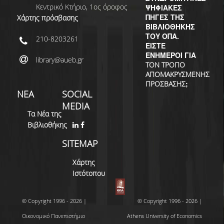
ΔΙ.Ο.ΒΙ.
Κεντρικό Κτήριο, 1ος όροφος
ΨΗΦΙΑΚΕΣ
ΠΗΓΕΣ ΤΗΣ
Χάρτης πρόσβασης
Σ.Ε.Α.Β.
ΒΙΒΛΙΟΘΗΚΗΣ
ΤΟΥ ΟΠΑ.
210-8203261
ΠΥΛΗ HEAL LINK
ΕΙΣΤΕ
ΕΝΗΜΕΡΟΙ ΓΙΑ
library@aueb.gr
ΜΟ.ΔΙ.Π.Α.Β.
ΤΟΝ ΤΡΟΠΟ
ΑΠΟΜΑΚΡΥΣΜΕΝΗΣ
ΕΠΙΣΤΗΜΟΝΙΚΗ
;
ΠΡΟΣΒΑΣΗΣ
ΝΕΑ
SOCIAL
ΕΠΙΚΟΙΝΩΝΗΣΗ
MEDIA
Τα Νέα της
Βιβλιοθήκης
SITEMAP
Χάρτης
Ιστότοπου
© Copyright 1996 - 2026 |
© Copyright 1996 - 2026 |
Οικονομικό Πανεπιστήμιο
Athens University of Economics