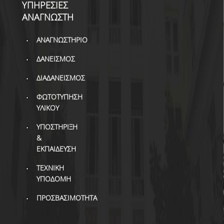
ΒΙΒΛΙΟΜΕΤΡΙΑ
ΥΠΗΡΕΣΙΕΣ
ΑΝΑΓΝΩΣΤΗ
WOS
ΑΝΑΓΝΩΣΤΗΡΙΟ
SCOPUS
ΔΑΝΕΙΣΜΟΣ
GOOGLE SCHOLAR
ΔΙΑΔΑΝΕΙΣΜΟΣ
MICROSOFT ACADEMIC
SEARCH
ΦΩΤΟΤΥΠΗΣΗ
ΥΛΙΚΟΥ
INCITES JOURNAL
CITATION REPORTS
ΥΠΟΣΤΗΡΙΞΗ
&
ΑΚΑΔΗΜΑΪΚΗ ΓΩΝΙΑ
ΕΚΠΑΙΔΕΥΣΗ
ΜΑΘΗΣΗΣ
ΤΕΧΝΙΚΗ
AUEB WEB ARCHIVE
ΥΠΟΔΟΜΗ
ΠΡΟΣΒΑΣΙΜΟΤΗΤΑ
ΣΥΝΕΡΓΕΙΕΣ