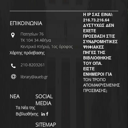
ΔΙ.Ο.ΒΙ.
Σ.Ε.Α.Β.
Η IP ΣΑΣ ΕΙΝΑΙ:
216.73.216.64
ΕΠΙΚΟΙΝΩΝΙΑ
ΠΥΛΗ HEAL LINK
ΔΥΣΤΥΧΩΣ ΔΕΝ
ΕΧΕΤΕ
Πατησίων 76
ΜΟ.ΔΙ.Π.Α.Β.
ΠΡΟΣΒΑΣΗ ΣΤΙΣ
ΤΚ 104 34 Αθήνα
ΣΥΝΔΡΟΜΗΤΙΚΕΣ
Κεντρικό Κτήριο, 1ος όροφος
ΨΗΦΙΑΚΕΣ
ΕΠΙΣΤΗΜΟΝΙΚΗ
ΠΗΓΕΣ ΤΗΣ
Χάρτης πρόσβασης
ΕΠΙΚΟΙΝΩΝΗΣΗ
ΒΙΒΛΙΟΘΗΚΗΣ
ΤΟΥ ΟΠΑ.
210-8203261
ΕΙΣΤΕ
ΕΝΗΜΕΡΟΙ ΓΙΑ
library@aueb.gr
ΤΟΝ ΤΡΟΠΟ
ΑΠΟΜΑΚΡΥΣΜΕΝΗΣ
;
ΠΡΟΣΒΑΣΗΣ
ΝΕΑ
SOCIAL
MEDIA
Τα Νέα της
Βιβλιοθήκης
SITEMAP