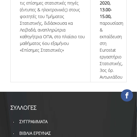
τις επίσημες στατιστικές πηγές
2020,
ΕΡΓΑ ΑΝΑΠΤΥΞΗΣ
(έντυπες & ηλεκτρονικές) στους
13.00-
φοιτητές του Τμήματος
15.00,
ΣΥΛΛΟΓΕΣ
Στατιστικής, διδάσκουσα κα
παρουσίαση
Λειβαδά, αναπληρώτρια
&
ΕΝΤΥΠΕΣ ΣΥΛΛΟΓΕΣ
καθηγήτρια ΟΠΑ, στο πλαίσιο του
εκπαίδευση
μαθήματος 6ου εξαμήνου
στη
ΨΗΦΙΑΚΕΣ ΠΗΓΕΣ
«Επίσημες Στατιστικές»
Eurostat
εργαστήριο
ΚΕΝΤΡΑ ΤΕΚΜΗΡΙΩΣΗΣ
Στατιστικής,
3ος όρ.
Κ.Ε.Τ
Αντωνιάδου
ΟΟΣΑ
Π.Ο.Τ
ΣΥΛΛΟΓΕΣ
ΥΠΗΡΕΣΙΕΣ
ΣΥΓΓΡΑΜΜΑΤΑ
ΑΝΑΓΝΩΣΤΗΡΙΟ
ΒΙΒΛΙΑ ΕΡΕΥΝΑΣ