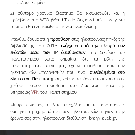
ΒΙΒΛΙΟΜΕΤΡΙΑ
τίτλους ετησίως.
Σε σύντομο χρονικό διάστημα θα ενσωματωθεί και η
WOS
πρόσβαση στο WTO (World Trade Organization) iLibrary, για
το οποίο θα ενημερωθείτε με νέα ανακοίνωση.
SCOPUS
Υπενθυμίζουμε ότι η
πρόσβαση
στις ηλεκτρονικές πηγές της
GOOGLE SCHOLAR
Βιβλιοθήκης του Ο.Π.Α.
ελέγχεται από την πλευρά των
MICROSOFT ACADEMIC
εκδοτών μέσω των IP διευθύνσεων
του δικτύου του
SEARCH
Πανεπιστημίου. Αυτό σημαίνει ότι τα μέλη της
πανεπιστημιακής κοινότητας έχουν πρόσβαση μέσω των
INCITES JOURNAL
ηλεκτρονικών υπολογιστών που είναι
συνδεδεμένοι στο
CITATION REPORTS
δίκτυο του Πανεπιστημίου
, καθώς και όσοι απομακρυσμένοι
χρήστες έχουν πρόσβαση στο Διαδίκτυο μέσω της
ΑΚΑΔΗΜΑΪΚΗ ΓΩΝΙΑ
υπηρεσίας
VPN
του Πανεπιστημίου.
ΜΑΘΗΣΗΣ
Μπορείτε να μας στείλετε τα σχόλια και τις παρατηρήσεις
AUEB WEB ARCHIVE
σας για τη χρησιμότητα των ηλεκτρονικών πηγών στην
έρευνά σας στην ηλεκτρονική διεύθυνση library@aueb.gr.
ΣΥΝΕΡΓΕΙΕΣ