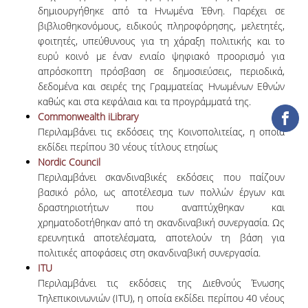
ΔΑΝΕΙΣΜΟΣ
δημιουργήθηκε από τα Ηνωμένα Έθνη. Παρέχει σε
βιβλιοθηκονόμους, ειδικούς πληροφόρησης, μελετητές,
ΔΙΑΔΑΝΕΙΣΜΟΣ
φοιτητές, υπεύθυνους για τη χάραξη πολιτικής και το
ευρύ κοινό με έναν ενιαίο ψηφιακό προορισμό για
ΠΑΡΑΓΓΕΛΙΕΣ ΒΙΒΛΙΩΝ
απρόσκοπτη πρόσβαση σε δημοσιεύσεις, περιοδικά,
δεδομένα και σειρές της Γραμματείας Ηνωμένων Εθνών
ΦΩΤΟΤΥΠΗΣΗ –
καθώς και στα κεφάλαια και τα προγράμματά της.
ΕΚΤΥΠΩΣΗ
Commonwealth iLibrary
Περιλαμβάνει τις εκδόσεις της Κοινοπολιτείας, η οποία
ΤΕΧΝΙΚΗ ΥΠΟΔΟΜΗ
εκδίδει περίπου 30 νέους τίτλους ετησίως
Nordic Council
ΕΚΠΑΙΔΕΥΤΙΚΕΣ
ΠΑΡΟΥΣΙΑΣΕΙΣ -
Περιλαμβάνει σκανδιναβικές εκδόσεις που παίζουν
ΕΚΔΗΛΩΣΕΙΣ
βασικό ρόλο, ως αποτέλεσμα των πολλών έργων και
δραστηριοτήτων που αναπτύχθηκαν και
ΠΡΟΣΒΑΣΙΜΟΤΗΤΑ
χρηματοδοτήθηκαν από τη σκανδιναβική συνεργασία. Ως
ερευνητικά αποτελέσματα, αποτελούν τη βάση για
ΕΡΓΑΛΕΙΑ
πολιτικές αποφάσεις στη σκανδιναβική συνεργασία.
ITU
Περιλαμβάνει τις εκδόσεις της Διεθνούς Ένωσης
ΟΔΗΓΟΙ ΒΙΒΛΙΟΘΗΚΗΣ
Τηλεπικοινωνιών (ITU), η οποία εκδίδει περίπου 40 νέους