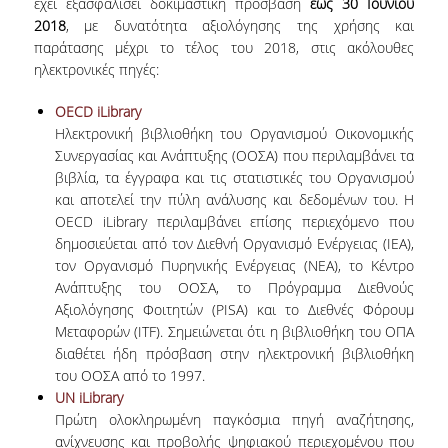
έχει εξασφαλίσει δοκιμαστική πρόσβαση
έως 30 Ιουνίου
ΕΡΓΑ ΑΝΑΠΤΥΞΗΣ
2018
, με δυνατότητα αξιολόγησης της χρήσης και
παράτασης μέχρι το τέλος του 2018, στις ακόλουθες
ΣΥΛΛΟΓΕΣ
ηλεκτρονικές πηγές:
OECD iLibrary
ΕΝΤΥΠΕΣ ΣΥΛΛΟΓΕΣ
Ηλεκτρονική βιβλιοθήκη του Οργανισμού Οικονομικής
Συνεργασίας και Ανάπτυξης (ΟΟΣΑ) που περιλαμβάνει τα
ΨΗΦΙΑΚΕΣ ΠΗΓΕΣ
βιβλία, τα έγγραφα και τις στατιστικές του Οργανισμού
και αποτελεί την πύλη ανάλυσης και δεδομένων του. Η
ΚΕΝΤΡΑ ΤΕΚΜΗΡΙΩΣΗΣ
OECD iLibrary περιλαμβάνει επίσης περιεχόμενο που
Κ.Ε.Τ
δημοσιεύεται από τον Διεθνή Οργανισμό Ενέργειας (IEA),
τον Οργανισμό Πυρηνικής Ενέργειας (NEA), το Κέντρο
ΟΟΣΑ
Ανάπτυξης του ΟΟΣΑ, το Πρόγραμμα Διεθνούς
Αξιολόγησης Φοιτητών (PISA) και το Διεθνές Φόρουμ
Π.Ο.Τ
Μεταφορών (ITF). Σημειώνεται ότι η βιβλιοθήκη του ΟΠΑ
διαθέτει ήδη πρόσβαση στην ηλεκτρονική βιβλιοθήκη
ΥΠΗΡΕΣΙΕΣ
του ΟΟΣΑ από το 1997.
UN iLibrary
ΑΝΑΓΝΩΣΤΗΡΙΟ
Πρώτη ολοκληρωμένη παγκόσμια πηγή αναζήτησης,
ανίχνευσης και προβολής ψηφιακού περιεχομένου που