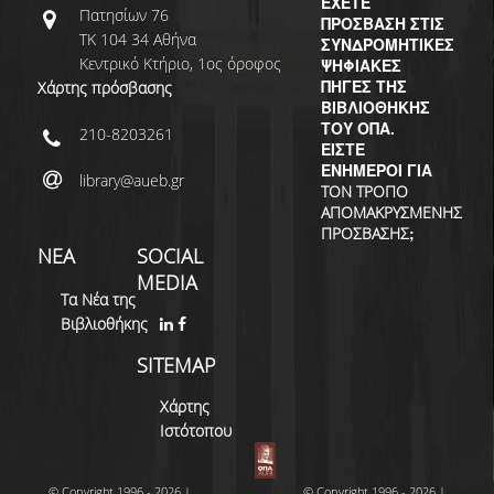
ΔΙ.Ο.ΒΙ.
ΕΧΕΤΕ
Πατησίων 76
ΠΡΟΣΒΑΣΗ ΣΤΙΣ
ΤΚ 104 34 Αθήνα
ΣΥΝΔΡΟΜΗΤΙΚΕΣ
Σ.Ε.Α.Β.
Κεντρικό Κτήριο, 1ος όροφος
ΨΗΦΙΑΚΕΣ
ΠΗΓΕΣ ΤΗΣ
Χάρτης πρόσβασης
ΠΥΛΗ HEAL LINK
ΒΙΒΛΙΟΘΗΚΗΣ
ΤΟΥ ΟΠΑ.
210-8203261
ΜΟ.ΔΙ.Π.Α.Β.
ΕΙΣΤΕ
ΕΝΗΜΕΡΟΙ ΓΙΑ
library@aueb.gr
ΕΠΙΣΤΗΜΟΝΙΚΗ
ΤΟΝ ΤΡΟΠΟ
ΕΠΙΚΟΙΝΩΝΗΣΗ
ΑΠΟΜΑΚΡΥΣΜΕΝΗΣ
;
ΠΡΟΣΒΑΣΗΣ
ΝΕΑ
SOCIAL
MEDIA
Τα Νέα της
Βιβλιοθήκης
SITEMAP
Χάρτης
Ιστότοπου
© Copyright 1996 - 2026 |
© Copyright 1996 - 2026 |