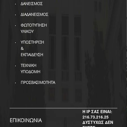
ΒΙΒΛΙΟΜΕΤΡΙΑ
ΔΑΝΕΙΣΜΟΣ
WOS
ΔΙΑΔΑΝΕΙΣΜΟΣ
ΦΩΤΟΤΥΠΗΣΗ
SCOPUS
ΥΛΙΚΟΥ
GOOGLE SCHOLAR
ΥΠΟΣΤΗΡΙΞΗ
&
MICROSOFT ACADEMIC
SEARCH
ΕΚΠΑΙΔΕΥΣΗ
ΤΕΧΝΙΚΗ
INCITES JOURNAL
CITATION REPORTS
ΥΠΟΔΟΜΗ
ΠΡΟΣΒΑΣΙΜΟΤΗΤΑ
ΑΚΑΔΗΜΑΪΚΗ ΓΩΝΙΑ
ΜΑΘΗΣΗΣ
AUEB WEB ARCHIVE
Η IP ΣΑΣ ΕΙΝΑΙ:
ΣΥΝΕΡΓΕΙΕΣ
216.73.216.25
ΕΠΙΚΟΙΝΩΝΙΑ
ΔΥΣΤΥΧΩΣ ΔΕΝ